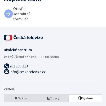
Otevřít
kontaktní
formulář
Divácké centrum
každý všední den:
8:00—16:00 hodin
261 136 113
info@ceskatelevize.cz
Vzhled
Světlý
Tmavý
Systém