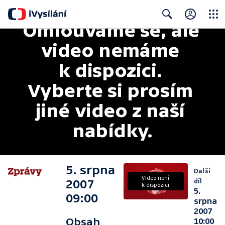
Omlouváme se, ale 
Close
Search
video nemáme 
k dispozici. 
Vyberte si prosím 
jiné video z naší 
nabídky.
5. srpna
Další
Video není
díl
2007
k dispozici
5.
09:00
srpna
2007
Obsah
10:00