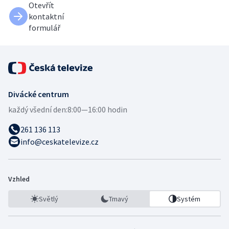
Otevřít
kontaktní
formulář
Divácké centrum
každý všední den:
8:00—16:00 hodin
261 136 113
info@ceskatelevize.cz
Vzhled
Světlý
Tmavý
Systém