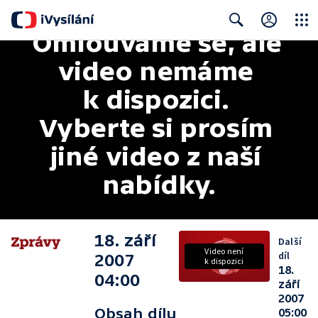
Omlouváme se, ale 
Close
Search
video nemáme 
k dispozici. 
Vyberte si prosím 
jiné video z naší 
nabídky.
18. září
Další
Video není
díl
2007
k dispozici
18.
04:00
září
2007
Obsah dílu
05:00