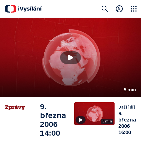
Close
Search
5 min
9.
Další díl
9.
března
března
5 min
2006
2006
14:00
16:00