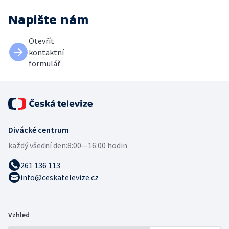
Napište nám
Otevřít
kontaktní
formulář
Divácké centrum
každý všední den:
8:00—16:00 hodin
261 136 113
info@ceskatelevize.cz
Vzhled