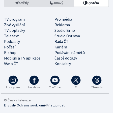
Světlý
Tmavý
Systém
TV program
Pro média
Živé vysílání
Reklama
TV poplatky
Studio Brno
Teletext
Studio Ostrava
Podcasty
Rada ČT
Počasí
Kariéra
E-shop
Podávání námětů
Mobilní a TV aplikace
Časté dotazy
Vše o ČT
Kontakty
Instagram
Facebook
YouTube
X
Threads
© Česká televize
•
•
English
Ochrana soukromí
Přístupnost