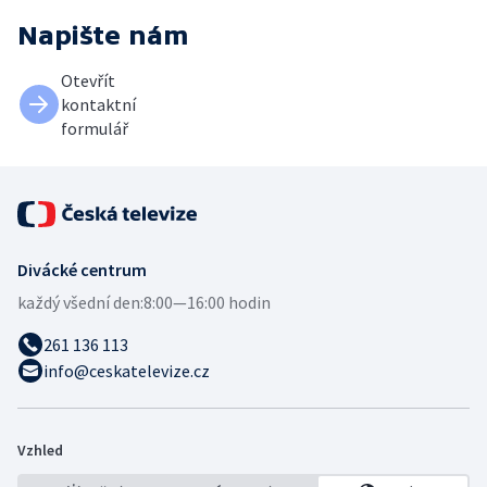
Napište nám
Otevřít
kontaktní
formulář
Divácké centrum
každý všední den:
8:00—16:00 hodin
261 136 113
info@ceskatelevize.cz
Vzhled