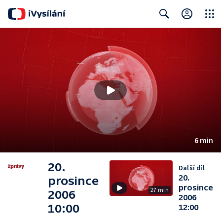
Close
Search
6 min
20.
Další díl
20.
prosince
prosince
27 min
2006
2006
10:00
12:00