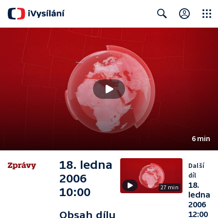
Close
Search
6 min
18. ledna
Další
díl
2006
18.
27 min
10:00
ledna
2006
Obsah dílu
12:00