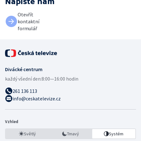
Napište nám
Otevřít
kontaktní
formulář
Divácké centrum
každý všední den:
8:00—16:00 hodin
261 136 113
info@ceskatelevize.cz
Vzhled
Světlý
Tmavý
Systém