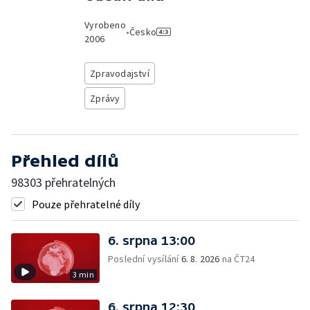
Vyrobeno
•
Česko
2006
Zpravodajství
Zprávy
Přehled dílů
98303 přehratelných
Pouze přehratelné díly
6. srpna 13:00
Poslední vysílání
6. 8. 2026
na ČT24
3 min
6. srpna 12:30