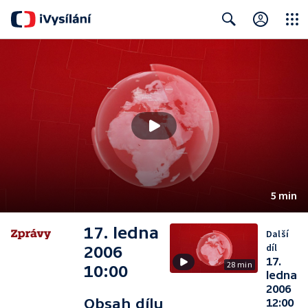
Close
Search
5 min
17. ledna
Další
díl
2006
17.
28 min
10:00
ledna
2006
Obsah dílu
12:00