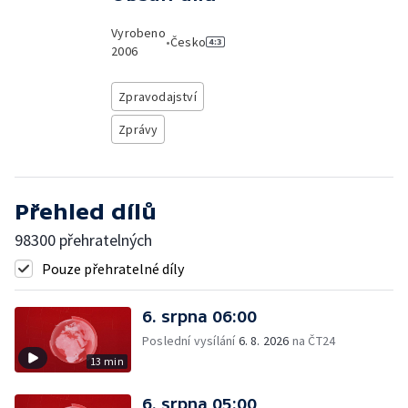
Vyrobeno
•
Česko
2006
Zpravodajství
Zprávy
Přehled dílů
98300 přehratelných
Pouze přehratelné díly
6. srpna 06:00
Poslední vysílání
6. 8. 2026
na ČT24
13 min
6. srpna 05:00