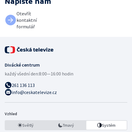
Napište nám
Otevřít
kontaktní
formulář
Divácké centrum
každý všední den:
8:00—16:00 hodin
261 136 113
info@ceskatelevize.cz
Vzhled
Světlý
Tmavý
Systém