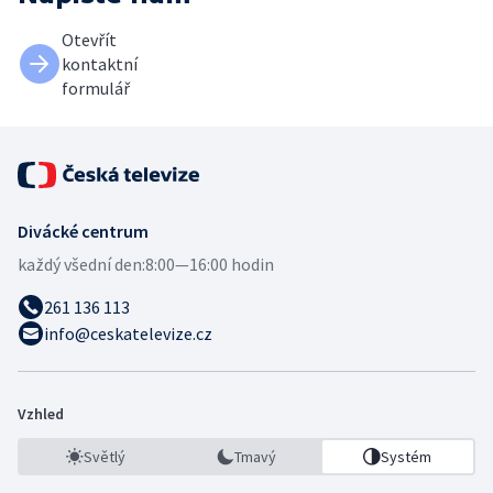
Otevřít
kontaktní
formulář
Divácké centrum
každý všední den:
8:00—16:00 hodin
261 136 113
info@ceskatelevize.cz
Vzhled
Světlý
Tmavý
Systém