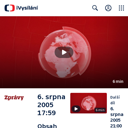
Close
Search
6 min
6. srpna
Další
díl
2005
6.
6 min
17:59
srpna
2005
Obsah
21:00