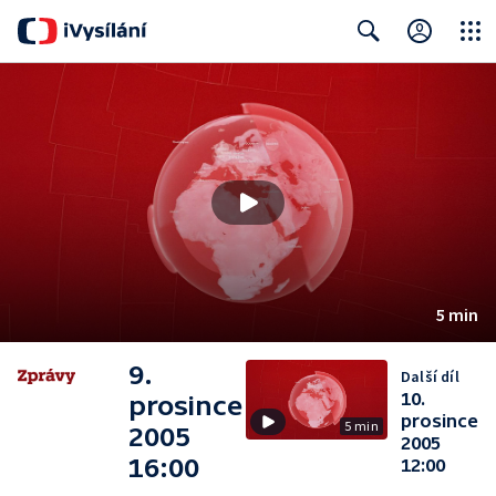
Close
Search
5 min
9.
Další díl
10.
prosince
prosince
5 min
2005
2005
16:00
12:00