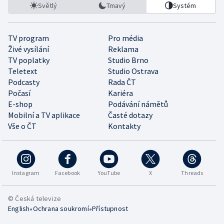
Světlý
Tmavý
Systém
TV program
Pro média
Živé vysílání
Reklama
TV poplatky
Studio Brno
Teletext
Studio Ostrava
Podcasty
Rada ČT
Počasí
Kariéra
E-shop
Podávání námětů
Mobilní a TV aplikace
Časté dotazy
Vše o ČT
Kontakty
Instagram
Facebook
YouTube
X
Threads
© Česká televize
•
•
English
Ochrana soukromí
Přístupnost