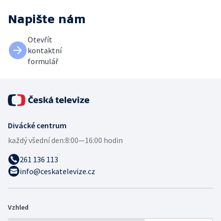
Napište nám
Otevřít
kontaktní
formulář
Divácké centrum
každý všední den:
8:00—16:00 hodin
261 136 113
info@ceskatelevize.cz
Vzhled