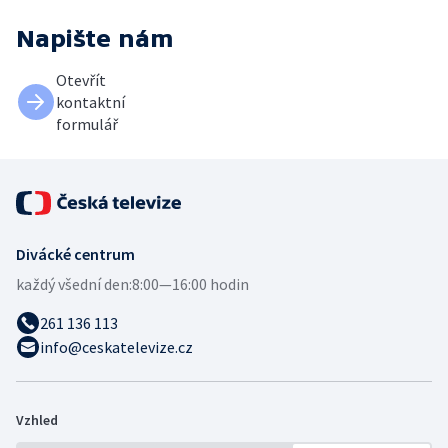
Napište nám
Otevřít
kontaktní
formulář
Divácké centrum
každý všední den:
8:00—16:00 hodin
261 136 113
info@ceskatelevize.cz
Vzhled