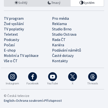
Světlý
Tmavý
Systém
TV program
Pro média
Živé vysílání
Reklama
TV poplatky
Studio Brno
Teletext
Studio Ostrava
Podcasty
Rada ČT
Počasí
Kariéra
E-shop
Podávání námětů
Mobilní a TV aplikace
Časté dotazy
Vše o ČT
Kontakty
Instagram
Facebook
YouTube
X
Threads
© Česká televize
•
•
English
Ochrana soukromí
Přístupnost