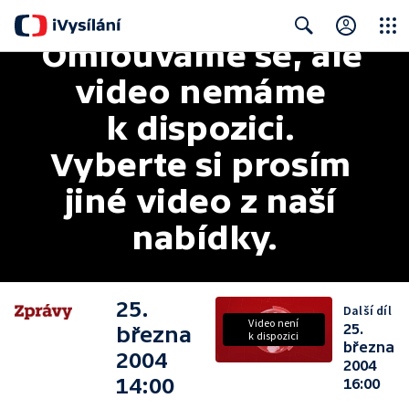
Omlouváme se, ale 
Close
Search
video nemáme 
k dispozici. 
Vyberte si prosím 
jiné video z naší 
nabídky.
25.
Další díl
Video není
25.
března
k dispozici
března
2004
2004
14:00
16:00