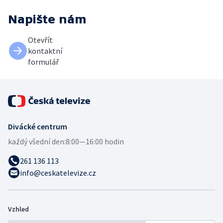
Napište nám
Otevřít
kontaktní
formulář
Divácké centrum
každý všední den:
8:00—16:00 hodin
261 136 113
info@ceskatelevize.cz
Vzhled