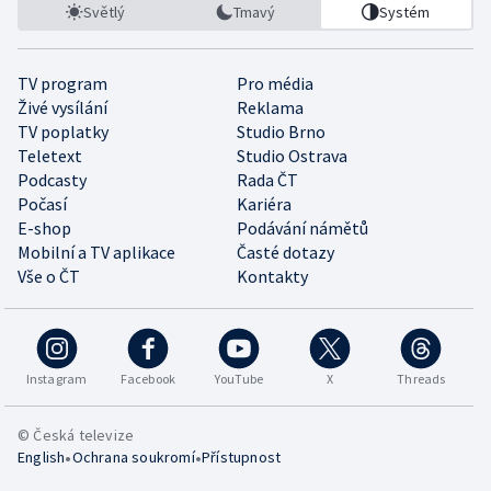
Světlý
Tmavý
Systém
TV program
Pro média
Živé vysílání
Reklama
TV poplatky
Studio Brno
Teletext
Studio Ostrava
Podcasty
Rada ČT
Počasí
Kariéra
E-shop
Podávání námětů
Mobilní a TV aplikace
Časté dotazy
Vše o ČT
Kontakty
Instagram
Facebook
YouTube
X
Threads
© Česká televize
•
•
English
Ochrana soukromí
Přístupnost