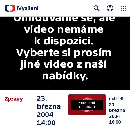
Omlouváme se, ale 
Close
Search
video nemáme 
k dispozici. 
Vyberte si prosím 
jiné video z naší 
nabídky.
23.
Další díl
Video není
23.
března
k dispozici
března
2004
2004
14:00
16:00