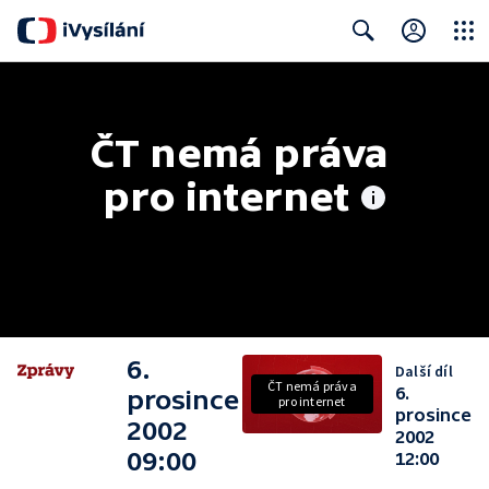
Close
Search
ČT nemá práva 
pro internet
6.
Další díl
ČT nemá práva
6.
prosince
pro internet
prosince
2002
2002
09:00
12:00