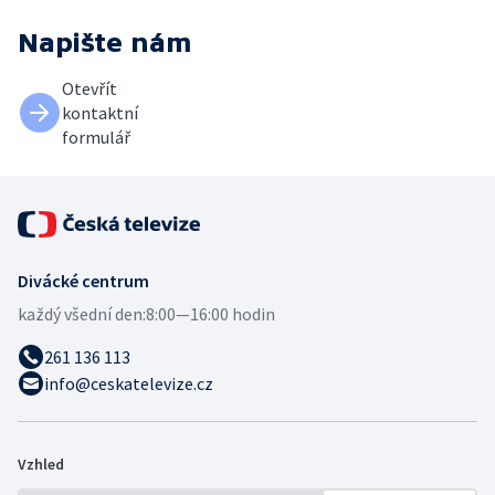
Napište nám
Otevřít
kontaktní
formulář
Divácké centrum
každý všední den:
8:00—16:00 hodin
261 136 113
info@ceskatelevize.cz
Vzhled