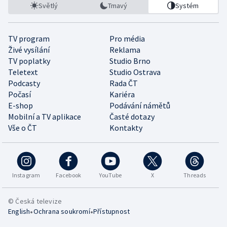
Světlý
Tmavý
Systém
TV program
Pro média
Živé vysílání
Reklama
TV poplatky
Studio Brno
Teletext
Studio Ostrava
Podcasty
Rada ČT
Počasí
Kariéra
E-shop
Podávání námětů
Mobilní a TV aplikace
Časté dotazy
Vše o ČT
Kontakty
Instagram
Facebook
YouTube
X
Threads
© Česká televize
•
•
English
Ochrana soukromí
Přístupnost