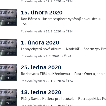
Poslední vysílání
22. 2. 2020
na ČT24
15. února 2020
Dan Bárta a Illustratosphere vydávají novou desku —
27 min
Joe
Poslední vysílání
15. 2. 2020
na ČT24
1. února 2020
Lenny chystá nové album — Modelář — Stormzy v Pra
26 min
Poslední vysílání
1. 2. 2020
na ČT24
25. ledna 2020
Rozhovor s Eliškou Křenkovou — Pasta Oner a jeho n
27 min
Poslední vysílání
25. 1. 2020
na ČT24
18. ledna 2020
Plány Davida Kollera pro letošek — Retrospektiva K
27 min
Poslední vysílání
18. 1. 2020
na ČT24