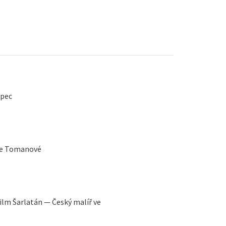
 pec
rie Tomanové
film Šarlatán — Český malíř ve