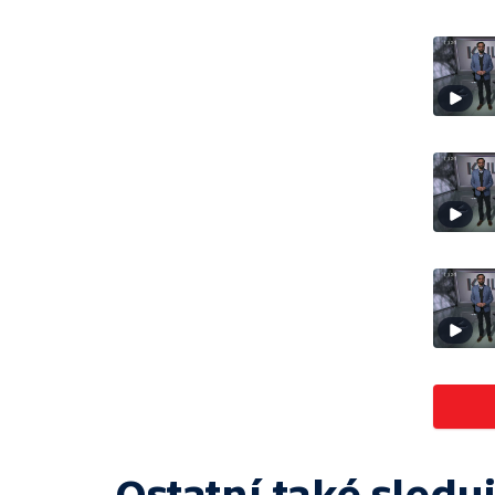
Ostatní také sleduj