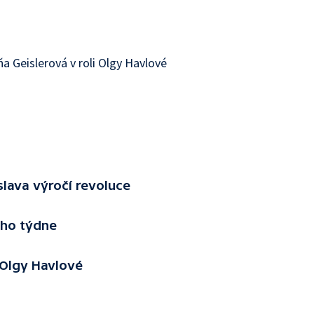
a Geislerová v roli Olgy Havlové
lava výročí revoluce
ého týdne
 Olgy Havlové