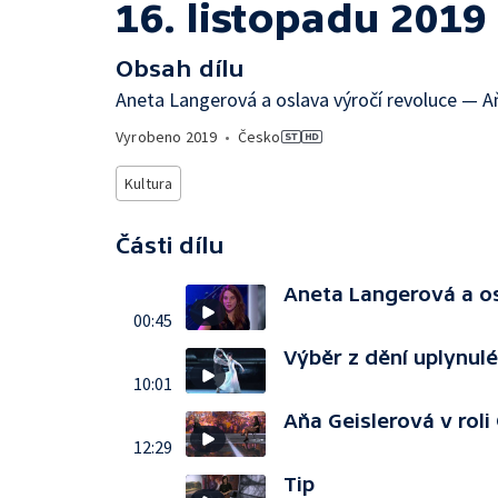
16. listopadu 2019
Obsah dílu
Aneta Langerová a oslava výročí revoluce — Aň
Vyrobeno
2019
•
Česko
Kultura
Části dílu
Aneta Langerová a os
00:45
Výběr z dění uplynul
10:01
Aňa Geislerová v roli
12:29
Tip