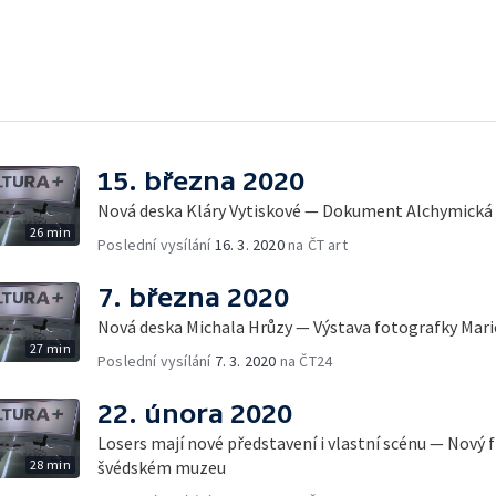
15. března 2020
Nová deska Kláry Vytiskové — Dokument Alchymická
26 min
Poslední vysílání
16. 3. 2020
na ČT art
7. března 2020
Nová deska Michala Hrůzy — Výstava fotografky Ma
27 min
Poslední vysílání
7. 3. 2020
na ČT24
22. února 2020
Losers mají nové představení i vlastní scénu — Nový 
28 min
švédském muzeu