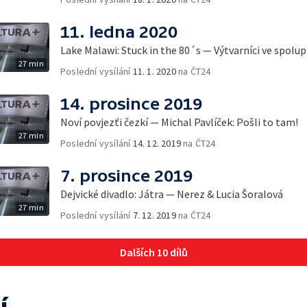
11. ledna 2020
Lake Malawi: Stuck in the 80´s — Výtvarníci ve spolu
27 min
Poslední vysílání
11. 1. 2020
na ČT24
14. prosince 2019
Noví povjezťi čezkí — Michal Pavlíček: Pošli to tam!
27 min
Poslední vysílání
14. 12. 2019
na ČT24
7. prosince 2019
Dejvické divadlo: Játra — Nerez & Lucia Šoralová
27 min
Poslední vysílání
7. 12. 2019
na ČT24
Dalších 10 dílů
í