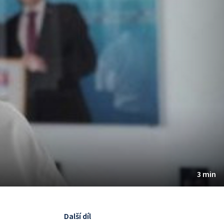
3 min
Další díl