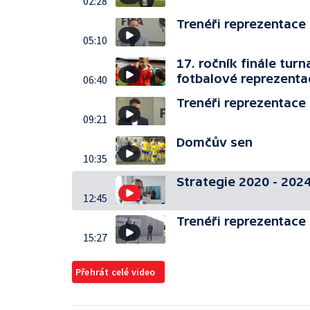
02:28
Trenéři reprezentace D
05:10
17. ročník finále tu
fotbalové reprezenta
06:40
Trenéři reprezentace D
09:21
Domčův sen
10:35
Strategie 2020 - 202
12:45
Trenéři reprezentace D
15:27
Přehrát celé video