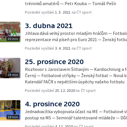
tréninků amatérů — Petr Kouba — Tomáš Pešír
Poslední vysílání
1. 5. 2021
na ČT sport
3. dubna 2021
Jihlava dává velký prostor mladým hráčům — Fotbalo
20 min
reprezentace má píseň pro Euro 2021 — Ženský fotba
Poslední vysílání
3. 4. 2021
na ČT sport
25. prosince 2020
Rozhovor s Jaroslavem Šilhavým — Kardiochirurg a 
19 min
Černý — Fotbalové střípky — Ženský fotbal — Nová 
Kalendář FAČR s největšími úspěchy našeho fotbalu
Poslední vysílání
25. 12. 2020
na ČT sport
4. prosince 2020
Jednadvacítka vybojovala účast na ME — Fotbalové st
19 min
postup na MS — Seminář talentované mládeže — Důl
Poslední vysílání
4. 12. 2020
na ČT sport