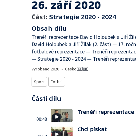
26. září 2020
Část:
Strategie 2020 - 2024
Obsah dílu
Trenéři reprezentace David Holoubek a Jiří Žil
David Holoubek a Jiří Žilák (2. část) — 17. ro
fotbalové reprezentace — Trenéři reprezentace
— Strategie 2020 - 2024 — Trenéři reprezentace
Vyrobeno
2020
•
Česko
Sport
Fotbal
Části dílu
Trenéři reprezentace D
00:48
Chci pískat