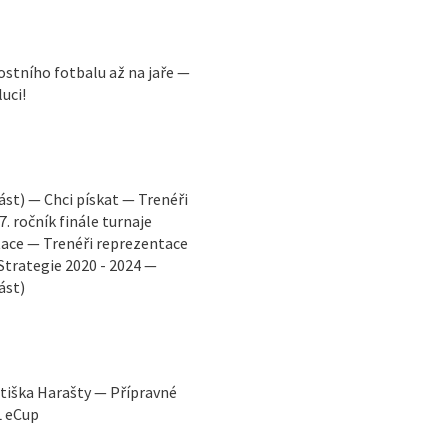
stního fotbalu až na jaře —
uci!
část) — Chci pískat — Trenéři
7. ročník finále turnaje
ace — Trenéři reprezentace
 Strategie 2020 - 2024 —
ást)
tiška Harašty — Přípravné
L eCup