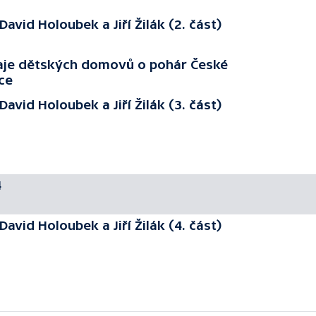
avid Holoubek a Jiří Žilák (2. část)
rnaje dětských domovů o pohár České
ce
avid Holoubek a Jiří Žilák (3. část)
4
avid Holoubek a Jiří Žilák (4. část)