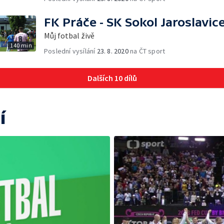
FK Práče - SK Sokol Jaroslavic
Můj fotbal živě
140 min
Poslední vysílání
23. 8. 2020
na ČT sport
Dalších 10 dílů
í