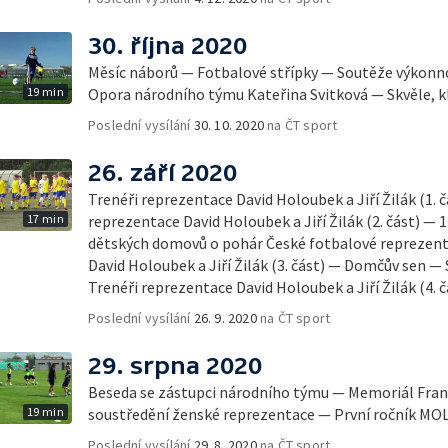
30. října 2020
Měsíc náborů — Fotbalové střípky — Soutěže výkonno
19 min
Opora národního týmu Kateřina Svitková — Skvěle, kl
Poslední vysílání
30. 10. 2020
na ČT sport
26. září 2020
Trenéři reprezentace David Holoubek a Jiří Žilák (1. 
17 min
reprezentace David Holoubek a Jiří Žilák (2. část) — 1
dětských domovů o pohár České fotbalové reprezent
David Holoubek a Jiří Žilák (3. část) — Domčův sen —
Trenéři reprezentace David Holoubek a Jiří Žilák (4. č
Poslední vysílání
26. 9. 2020
na ČT sport
29. srpna 2020
Beseda se zástupci národního týmu — Memoriál Fran
19 min
soustředění ženské reprezentace — První ročník MO
Poslední vysílání
29. 8. 2020
na ČT sport