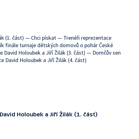
ák (1. část) — Chci pískat — Trenéři reprezentace
čník finále turnaje dětských domovů o pohár České
 David Holoubek a Jiří Žilák (3. část) — Domčův sen
 David Holoubek a Jiří Žilák (4. část)
avid Holoubek a Jiří Žilák (1. část)