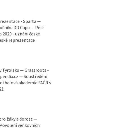
rezentace - Sparta —
ročníku DD Cupu — Petr
o 2020 - uznání české
eské reprezentace
 Tyrolsku — Grassroots -
ipendia.cz — Soustředění
 fotbalová akademie FAČR v
21
pro žáky a dorost —
 Povolení venkovních