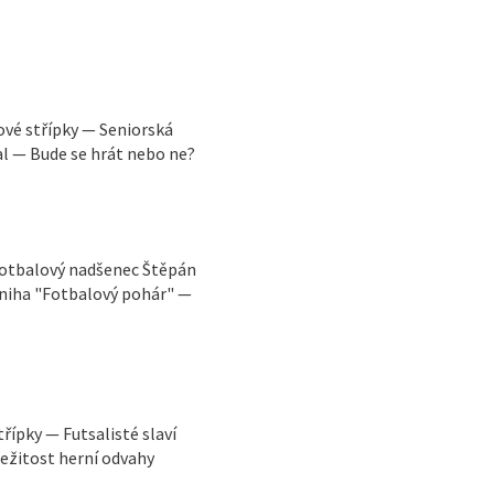
vé střípky — Seniorská
l — Bude se hrát nebo ne?
fotbalový nadšenec Štěpán
kniha "Fotbalový pohár" —
řípky — Futsalisté slaví
ežitost herní odvahy