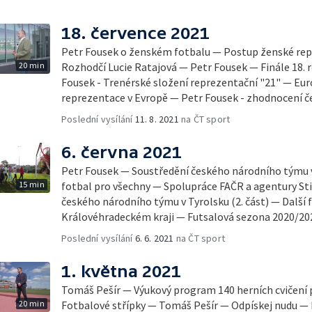
18. července 2021
Petr Fousek o ženském fotbalu — Postup ženské rep
20 min
Rozhodčí Lucie Ratajová — Petr Fousek — Finále 18. 
Fousek - Trenérské složení reprezentační "21" — Eur
reprezentace v Evropě — Petr Fousek - zhodnocení č
Poslední vysílání
11. 8. 2021
na ČT sport
6. června 2021
Petr Fousek — Soustředění českého národního týmu v
15 min
fotbal pro všechny — Spolupráce FAČR a agentury St
českého národního týmu v Tyrolsku (2. část) — Další
Královéhradeckém kraji — Futsalová sezona 2020/20
Poslední vysílání
6. 6. 2021
na ČT sport
1. května 2021
Tomáš Pešír — Výukový program 140 herních cvičení 
20 min
Fotbalové střípky — Tomáš Pešír — Odpískej nudu —