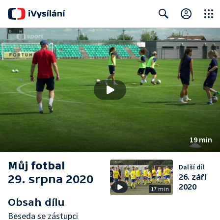
Close
Search
19 min
Můj fotbal
Další díl
29. srpna 2020
26. září
2020
17 min
Obsah dílu
Beseda se zástupci