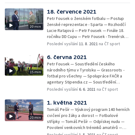
18. července 2021
Petr Fousek o ženském fotbalu — Postup
ženské reprezentace - Sparta — Rozhodčí
20 min
Lucie Ratajová — Petr Fousek — Finále 18.
ročníku DD Cupu — Petr Fousek - Trenérské
složení reprezentační "21" — Euro 2020 -
Poslední vysílání
11. 8. 2021
na ČT sport
uznání české reprezentace v Evropě — Petr
Fousek - zhodnocení české reprezentace
6. června 2021
Petr Fousek — Soustředění českého
národního týmu v Tyrolsku — Grassroots -
15 min
fotbal pro všechny — Spolupráce FAČR a
agentury Stipendia.cz — Soustředění
českého národního týmu v Tyrolsku (2. část)
Poslední vysílání
6. 6. 2021
na ČT sport
— Další fotbalová akademie FAČR v
Královéhradeckém kraji — Futsalová sezona
1. května 2021
2020/2021
Tomáš Pešír — Výukový program 140 herních
cvičení pro žáky a dorost — Fotbalové
20 min
střípky — Tomáš Pešír — Odpískej nudu —
Povolení venkovních tréninků amatérů —
Petr Kouba — Tomáš Pešír
Poslední vysílání
1. 5. 2021
na ČT sport