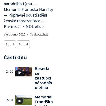
národního týmu —
Memoriál Františka Harašty
— Přípravné soustředění
ženské reprezentace —
První ročník MOL eCup
Vyrobeno
2020
•
Česko
Sport
Fotbal
Části dílu
Beseda
03:00
se
zástupci
národníh
o týmu
Memoriál
05:58
Františka