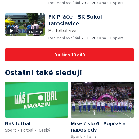
Poslední vysílání
29. 8. 2020
na ČT sport
FK Práče - SK Sokol
Jaroslavice
Můj fotbal živě
140 min
Poslední vysílání
23. 8. 2020
na ČT sport
Dalších 10 dílů
Ostatní také sledují
Náš fotbal
Mise číslo 6 - Poprvé a
naposledy
Sport
Fotbal
Český
Sport
Tenis