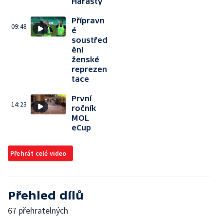
Harašty
Přípravn
09:48
é
soustřed
ění
ženské
reprezen
tace
První
14:23
ročník
MOL
eCup
Přehrát celé video
Přehled dílů
67 přehratelných