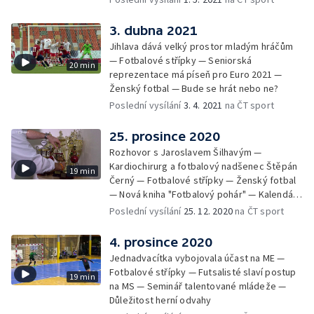
3. dubna 2021
Jihlava dává velký prostor mladým hráčům
— Fotbalové střípky — Seniorská
20 min
reprezentace má píseň pro Euro 2021 —
Ženský fotbal — Bude se hrát nebo ne?
Poslední vysílání
3. 4. 2021
na ČT sport
25. prosince 2020
Rozhovor s Jaroslavem Šilhavým —
Kardiochirurg a fotbalový nadšenec Štěpán
19 min
Černý — Fotbalové střípky — Ženský fotbal
— Nová kniha "Fotbalový pohár" — Kalendář
FAČR s největšími úspěchy našeho fotbalu
Poslední vysílání
25. 12. 2020
na ČT sport
4. prosince 2020
Jednadvacítka vybojovala účast na ME —
Fotbalové střípky — Futsalisté slaví postup
19 min
na MS — Seminář talentované mládeže —
Důležitost herní odvahy