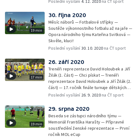
Poslední vysílání
4. 12. 2020
na ČT sport
30. října 2020
Měsíc náborů — Fotbalové střípky —
Soutěže výkonnostního fotbalu až na jaře —
19 min
Opora národního týmu Kateřina Svitková —
Skvěle, kluci!
Poslední vysílání
30. 10. 2020
na ČT sport
26. září 2020
Trenéři reprezentace David Holoubek a Jiří
Žilák (1. část) — Chci pískat — Trenéři
17 min
reprezentace David Holoubek a Jiří Žilák (2.
část) — 17. ročník finále turnaje dětských
domovů o pohár České fotbalové
Poslední vysílání
26. 9. 2020
na ČT sport
reprezentace — Trenéři reprezentace David
Holoubek a Jiří Žilák (3. část) — Domčův sen
29. srpna 2020
— Strategie 2020 - 2024 — Trenéři
Beseda se zástupci národního týmu —
reprezentace David Holoubek a Jiří Žilák (4.
Memoriál Františka Harašty — Přípravné
19 min
část)
soustředění ženské reprezentace — První
ročník MOL eCup