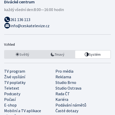
Divácké centrum
každý všední den:
8:00—16:00 hodin
261 136 113
info@ceskatelevize.cz
Vzhled
Světlý
Tmavý
Systém
TV program
Pro média
Živé vysílání
Reklama
TV poplatky
Studio Brno
Teletext
Studio Ostrava
Podcasty
Rada ČT
Počasí
Kariéra
E-shop
Podávání námětů
Mobilní a TV aplikace
Časté dotazy