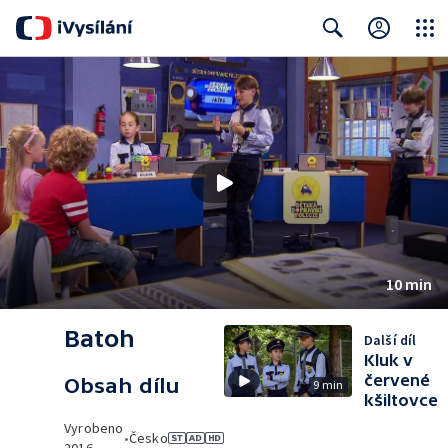
Close
Search
10 min
Batoh
Další díl
Kluk v
červené
Obsah dílu
9 min
kšiltovce
Vyrobeno
•
Česko