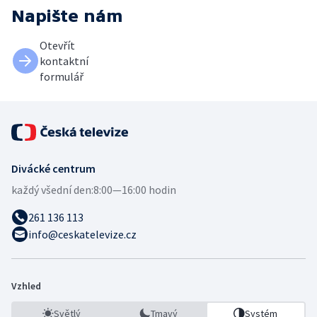
Napište nám
Otevřít
kontaktní
formulář
Divácké centrum
každý všední den:
8:00—16:00 hodin
261 136 113
info@ceskatelevize.cz
Vzhled
Světlý
Tmavý
Systém