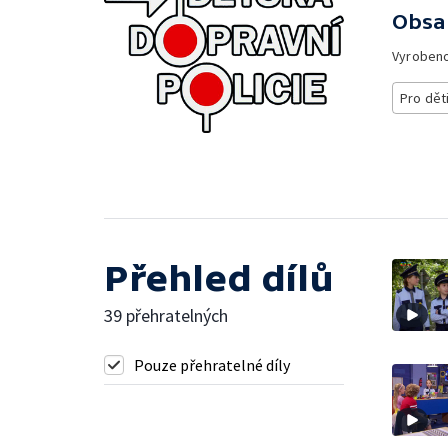
Obsa
Vyroben
Pro dět
Přehled dílů
39 přehratelných
Pouze přehratelné díly