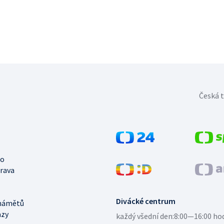
Česká t
no
trava
Divácké centrum
námětů
azy
každý všední den:
8:00—16:00 ho