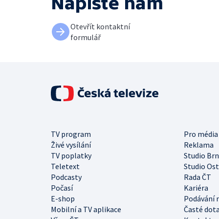
Napište nám
Otevřít kontaktní
formulář
TV program
Pro média
Živé vysílání
Reklama
TV poplatky
Studio Br
Teletext
Studio Os
Podcasty
Rada ČT
Počasí
Kariéra
E-shop
Podávání 
Mobilní a TV aplikace
Časté dot