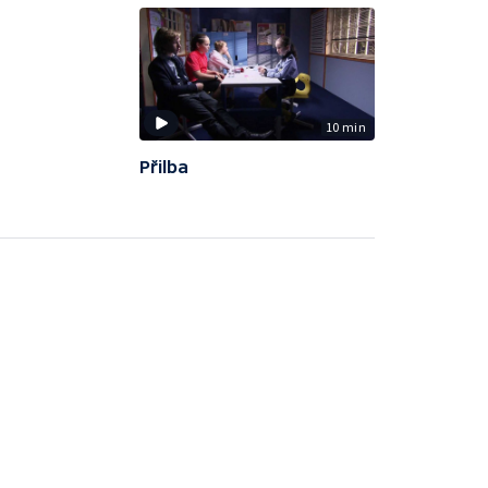
10 min
Přilba