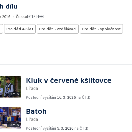
h dílu
o
2016
•
Česko
i
Pro děti 4-6 let
Pro děti - vzdělávací
Pro děti - společnost
Kluk v červené kšiltovce
I. řada
9 min
Poslední vysílání
16. 3. 2026
na ČT :D
Batoh
I. řada
10 min
Poslední vysílání
9. 3. 2026
na ČT :D