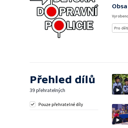
Obsa
Vyroben
Pro dět
Přehled dílů
39 přehratelných
Pouze přehratelné díly