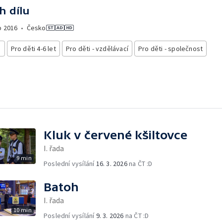
h dílu
o
2016
•
Česko
i
Pro děti 4-6 let
Pro děti - vzdělávací
Pro děti - společnost
Kluk v červené kšiltovce
I. řada
9 min
Poslední vysílání
16. 3. 2026
na ČT :D
Batoh
I. řada
10 min
Poslední vysílání
9. 3. 2026
na ČT :D