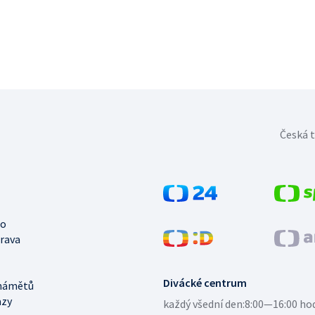
Česká t
no
trava
Divácké centrum
námětů
azy
každý všední den:
8:00—16:00 ho