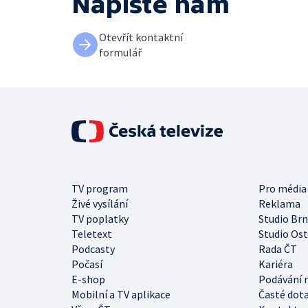
Napište nám
Otevřít kontaktní
formulář
TV program
Pro média
Živé vysílání
Reklama
TV poplatky
Studio Br
Teletext
Studio Os
Podcasty
Rada ČT
Počasí
Kariéra
E-shop
Podávání 
Mobilní a TV aplikace
Časté dot