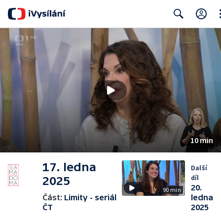
Cl
Search
10 min
17. ledna
Další
díl
2025
20.
90 min
Část:
Limity - seriál
ledna
ČT
2025