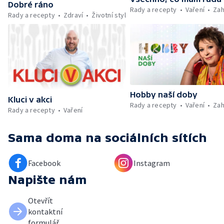
Dobré ráno
Rady a recepty
Vaření
Zah
Rady a recepty
Zdraví
Životní styl
Hobby naší doby
Kluci v akci
Rady a recepty
Vaření
Zah
Rady a recepty
Vaření
Sama doma
na sociálních sítích
Facebook
Instagram
Napište nám
Otevřít
kontaktní
formulář