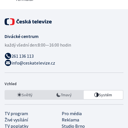
Divácké centrum
každý všední den:
8:00—16:00 hodin
261 136 113
info@ceskatelevize.cz
Vzhled
Světlý
Tmavý
Systém
TV program
Pro média
Živé vysílání
Reklama
TV poplatky
Studio Brno