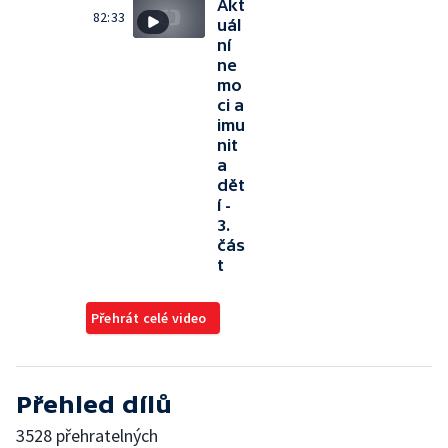
Akt
82:33
uál
ní
ne
mo
ci a
imu
nit
a
dět
í -
3.
čás
t
Přehrát celé video
Přehled dílů
3528 přehratelných