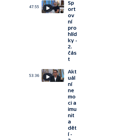
Sp
47:55
ort
ov
ní
pro
hlíd
ky -
2.
čás
t
Akt
53:36
uál
ní
ne
mo
ci a
imu
nit
a
dět
í -