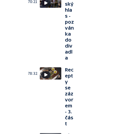
70:21
ský
hla
s -
poz
ván
ka
do
div
adl
a
Rec
78:32
ept
y
se
záz
vor
em
- 3.
čás
t