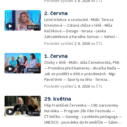
Poslední vysílání
3. 6. 2026
na ČT1
Kulturní pozvánky — Počasí na léto — Hanka
Heřmánková, Zdeněk Žák, Josef Vrána
2. června
Letní infekce a cestování - MUDr. Tereza
Ernestová — Zdravá chůze v létě - Míša
89 min
Kačírková — Design - terasa - Lenka
Zahradníková a Karolína Sornas — Vaření -
jahody - Simona Machurová — Letní sporty -
Poslední vysílání
2. 6. 2026
na ČT1
volejbal - Kateřina Valková — Jana Švandová
— Batohy do školy i na prázdniny - Mirka
1. června
Belhová — Pramen - Ivan Ostrochovský
Otoky v létě - MUDr. Júlia Černohorská, PhD.
— Proměna před kamerou - divačka Naďa —
89 min
Jak se podělit o děti o prázdninách - Mgr.
Pavel Vintr — Sporty na léto - Tereza
Michalová — Černé ovce — Změny v
Poslední vysílání
1. 6. 2026
na ČT1
odbavení na letišti - Jiří Hannich — Dovolená
v Českém ráji - Tomáš Jeřábek, Magdalena
29. května
Borová, Eva Váchová
Filip František Červenka — 100. narozeniny
Hurvínka — Program Zlín Film Festivalu —
91 min
ČT:Déčko — Gaming - z pohledu pedagoga —
UNESCO - pozvánka do Kroměříže — Salon