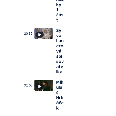
ky -
1.
čás
t
Syl
20:15
va
Lau
ero
vá,
spi
sov
ate
lka
Mik
32:05
ulá
š
Hrb
áče
k