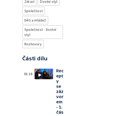
Zdraví
Životní styl
Společnost
Děti a mládež
Společnost - životní
styl
Rozhovory
Části dílu
Rec
01:16
ept
y
se
záz
vor
em
- 1.
čás