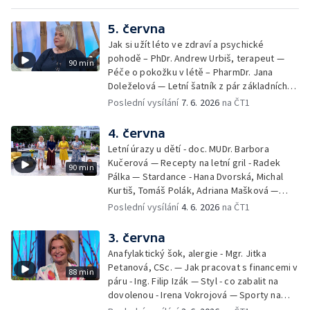
5. června
Jak si užít léto ve zdraví a psychické
pohodě – PhDr. Andrew Urbiš, terapeut —
90 min
Péče o pokožku v létě – PharmDr. Jana
Doleželová — Letní šatník z pár základních
kousků – Luděk Šmehlík, stylista —
Poslední vysílání
7. 6. 2026
na ČT1
Pozvánka na Letní shakespearovské
slavnosti – Jiří Krhut, hudebník — Vaření:
4. června
letní párty s přáteli – Pavla Pavelková —
Letní úrazy u dětí - doc. MUDr. Barbora
Festival v ulicích – Petra Hradilová — Muzejní
Kučerová — Recepty na letní gril - Radek
90 min
noc
Pálka — Stardance - Hana Dvorská, Michal
Kurtiš, Tomáš Polák, Adriana Mašková —
Debbie — Dětský čin roku — Zooterapie -
Poslední vysílání
4. 6. 2026
na ČT1
Ondřej Bláha — Vázání květin - Barbora
Jírová — Patrik Eliáš — Sladké recepty na
3. června
léto - Míša Sedláčková
Anafylaktický šok, alergie - Mgr. Jitka
Petanová, CSc. — Jak pracovat s financemi v
88 min
páru - Ing. Filip Izák — Styl - co zabalit na
dovolenou - Irena Vokrojová — Sporty na
léto - paddleboard — Alžběta Jungrová —