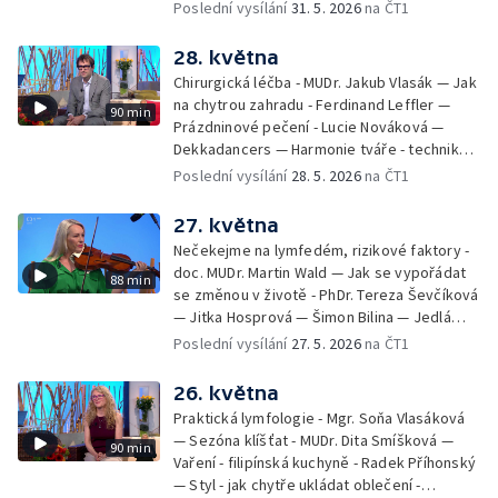
filmových klapek
Poslední vysílání
31. 5. 2026
na ČT1
28. května
Chirurgická léčba - MUDr. Jakub Vlasák — Jak
na chytrou zahradu - Ferdinand Leffler —
90 min
Prázdninové pečení - Lucie Nováková —
Dekkadancers — Harmonie tváře - techniky
přírodního omlazení - Martina Kavecká —
Poslední vysílání
28. 5. 2026
na ČT1
Historické ohlédnutí - seriál Kamenný řád -
Petr Bednařík — Počasí s Michalem Žákem
27. května
Nečekejme na lymfedém, rizikové faktory -
doc. MUDr. Martin Wald — Jak se vypořádat
88 min
se změnou v životě - PhDr. Tereza Ševčíková
— Jitka Hosprová — Šimon Bilina — Jedlá
zahrada - Petra Matějková — Kulturní tipy
Poslední vysílání
27. 5. 2026
na ČT1
26. května
Praktická lymfologie - Mgr. Soňa Vlasáková
— Sezóna klíšťat - MUDr. Dita Smíšková —
90 min
Vaření - filipínská kuchyně - Radek Příhonský
— Styl - jak chytře ukládat oblečení -