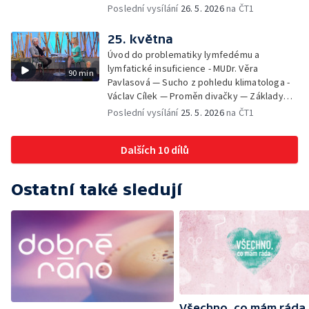
Veronika Slaninová — Běháme s dětmi - jak
Poslední vysílání
26. 5. 2026
na ČT1
neztratit motivaci - Přemysl Vida a Babeta
Schneiderová — Colours of Ostrava - Filip
25. května
Košťálek a Jan Vojtko — Tajemství křišťálové
Úvod do problematiky lymfedému a
planety - Jan Maxián, Petr Horák a Adélka
lymfatické insuficience - MUDr. Věra
90 min
Hesová — Český svaz ochránců přírody - Eva
Pavlasová — Sucho z pohledu klimatologa -
Šrailová
Václav Cílek — Proměn divačky — Základy
bezpečnosti dětí na inline bruslích - Petr
Poslední vysílání
25. 5. 2026
na ČT1
Štefan — Zuzana Zlatohlávková —
Zooterapie - praktické využití - Linda
Dalších 10 dílů
Tinková — Pražské jaro - Klára Boudalová,
Marko Ivanović
Ostatní také sledují
Všechno, co mám ráda