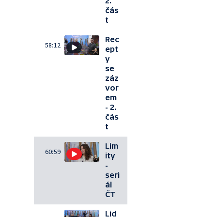
2.
čás
t
Rec
58:12
ept
y
se
záz
vor
em
- 2.
čás
t
Lim
60:59
ity
-
seri
ál
ČT
Lid