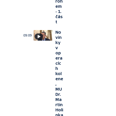
roh
em
- 1.
čás
t
No
09:09
vin
ky
v
op
era
cíc
h
kol
ene
,
MU
Dr.
Ma
rtin
Holi
nka