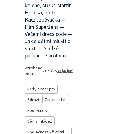
kolene, MUDr. Martin
Holinka, Ph.D. —
Kaczi, zpěvačka —
Film Superžena —
Večerní dress code —
Jak s dětmi mluvit o
smrti — Sladké
pečení s tvarohem
Vyrobeno
•
Česko
2024
Rady a recepty
Zdraví
Životní styl
Společnost
Děti a mládež
Společnost - životní