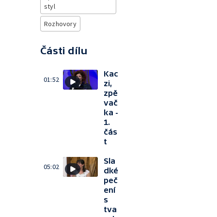
styl
Rozhovory
Části dílu
Kac
01:52
zi,
zpě
vač
ka -
1.
čás
t
Sla
05:02
dké
peč
ení
s
tva