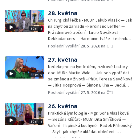
28. května
Chirurgická léčba - MUDr. Jakub Vlasák — Jak
na chytrou zahradu - Ferdinand Leffler —
90 min
Prázdninové pečení - Lucie Nováková —
Dekkadancers — Harmonie tváře - techniky
přírodního omlazení - Martina Kavecká —
Poslední vysílání
28. 5. 2026
na ČT1
Historické ohlédnutí - seriál Kamenný řád -
Petr Bednařík — Počasí s Michalem Žákem
27. května
Nečekejme na lymfedém, rizikové faktory -
doc. MUDr. Martin Wald — Jak se vypořádat
88 min
se změnou v životě - PhDr. Tereza Ševčíková
— Jitka Hosprová — Šimon Bilina — Jedlá
zahrada - Petra Matějková — Kulturní tipy
Poslední vysílání
27. 5. 2026
na ČT1
26. května
Praktická lymfologie - Mgr. Soňa Vlasáková
— Sezóna klíšťat - MUDr. Dita Smíšková —
90 min
Vaření - filipínská kuchyně - Radek Příhonský
— Styl - jak chytře ukládat oblečení -
Veronika Slaninová — Běháme s dětmi - jak