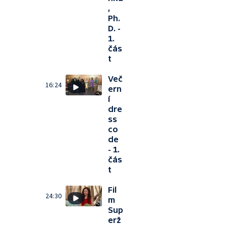
,
Ph.
D. -
1.
čás
t
Več
16:24
ern
í
dre
ss
co
de
- 1.
čás
t
Fil
24:30
m
Sup
erž