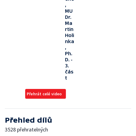
,
MU
Dr.
Ma
rtin
Holi
nka
,
Ph.
D. -
3.
čás
t
Přehrát celé video
Přehled dílů
3528 přehratelných