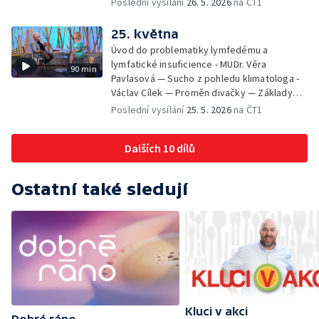
Poslední vysílání
26. 5. 2026
na ČT1
neztratit motivaci - Přemysl Vida a Babeta
Schneiderová — Colours of Ostrava - Filip
25. května
Košťálek a Jan Vojtko — Tajemství křišťálové
Úvod do problematiky lymfedému a
planety - Jan Maxián, Petr Horák a Adélka
lymfatické insuficience - MUDr. Věra
90 min
Hesová — Český svaz ochránců přírody - Eva
Pavlasová — Sucho z pohledu klimatologa -
Šrailová
Václav Cílek — Proměn divačky — Základy
bezpečnosti dětí na inline bruslích - Petr
Poslední vysílání
25. 5. 2026
na ČT1
Štefan — Zuzana Zlatohlávková —
Zooterapie - praktické využití - Linda
Dalších 10 dílů
Tinková — Pražské jaro - Klára Boudalová,
Marko Ivanović
Ostatní také sledují
Kluci v akci
Dobré ráno