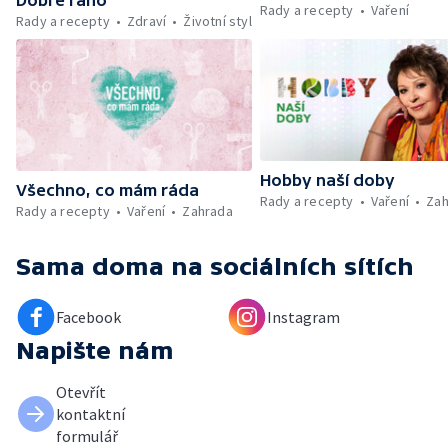
Rady a recepty
Vaření
Rady a recepty
Zdraví
Životní styl
Hobby naší doby
Všechno, co mám ráda
Rady a recepty
Vaření
Zah
Rady a recepty
Vaření
Zahrada
Sama doma
na sociálních sítích
Facebook
Instagram
Napište nám
Otevřít
kontaktní
formulář