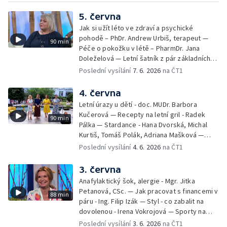
5. června
Jak si užít léto ve zdraví a psychické
pohodě – PhDr. Andrew Urbiš, terapeut —
90 min
Péče o pokožku v létě – PharmDr. Jana
Doleželová — Letní šatník z pár základních
kousků – Luděk Šmehlík, stylista —
Poslední vysílání
7. 6. 2026
na ČT1
Pozvánka na Letní shakespearovské
slavnosti – Jiří Krhut, hudebník — Vaření:
4. června
letní párty s přáteli – Pavla Pavelková —
Letní úrazy u dětí - doc. MUDr. Barbora
Festival v ulicích – Petra Hradilová — Muzejní
Kučerová — Recepty na letní gril - Radek
90 min
noc
Pálka — Stardance - Hana Dvorská, Michal
Kurtiš, Tomáš Polák, Adriana Mašková —
Debbie — Dětský čin roku — Zooterapie -
Poslední vysílání
4. 6. 2026
na ČT1
Ondřej Bláha — Vázání květin - Barbora
Jírová — Patrik Eliáš — Sladké recepty na
3. června
léto - Míša Sedláčková
Anafylaktický šok, alergie - Mgr. Jitka
Petanová, CSc. — Jak pracovat s financemi v
88 min
páru - Ing. Filip Izák — Styl - co zabalit na
dovolenou - Irena Vokrojová — Sporty na
léto - paddleboard — Alžběta Jungrová —
Poslední vysílání
3. 6. 2026
na ČT1