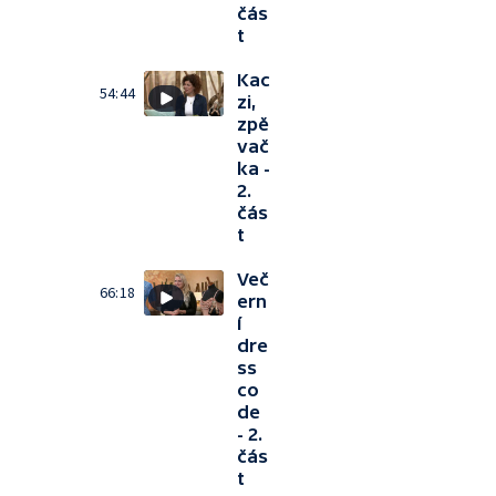
čás
t
Kac
54:44
zi,
zpě
vač
ka -
2.
čás
t
Več
66:18
ern
í
dre
ss
co
de
- 2.
čás
t