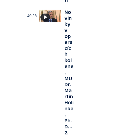
ti
No
49:38
vin
ky
v
op
era
cíc
h
kol
ene
,
MU
Dr.
Ma
rtin
Holi
nka
,
Ph.
D. -
2.