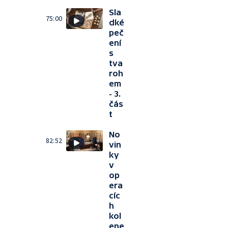
Sla
75:00
dké
peč
ení
s
tva
roh
em
- 3.
čás
t
No
82:52
vin
ky
v
op
era
cíc
h
kol
ene