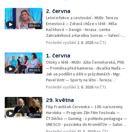
Kulturní pozvánky — Počasí na léto — Hanka
Heřmánková, Zdeněk Žák, Josef Vrána
2. června
Letní infekce a cestování - MUDr. Tereza
Ernestová — Zdravá chůze v létě - Míša
89 min
Kačírková — Design - terasa - Lenka
Zahradníková a Karolína Sornas — Vaření -
jahody - Simona Machurová — Letní sporty -
Poslední vysílání
2. 6. 2026
na ČT1
volejbal - Kateřina Valková — Jana Švandová
— Batohy do školy i na prázdniny - Mirka
1. června
Belhová — Pramen - Ivan Ostrochovský
Otoky v létě - MUDr. Júlia Černohorská, PhD.
— Proměna před kamerou - divačka Naďa —
89 min
Jak se podělit o děti o prázdninách - Mgr.
Pavel Vintr — Sporty na léto - Tereza
Michalová — Černé ovce — Změny v
Poslední vysílání
1. 6. 2026
na ČT1
odbavení na letišti - Jiří Hannich — Dovolená
v Českém ráji - Tomáš Jeřábek, Magdalena
29. května
Borová, Eva Váchová
Filip František Červenka — 100. narozeniny
Hurvínka — Program Zlín Film Festivalu —
91 min
ČT:Déčko — Gaming - z pohledu pedagoga —
UNESCO - pozvánka do Kroměříže — Salon
filmových klapek
Poslední vysílání
31. 5. 2026
na ČT1