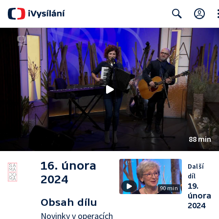
Cl
Search
88 min
16. února
Další
díl
2024
19.
90 min
února
Obsah dílu
2024
Novinky v operacích