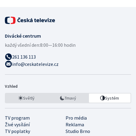
Divácké centrum
každý všední den:
8:00—16:00 hodin
261 136 113
info@ceskatelevize.cz
Vzhled
Světlý
Tmavý
Systém
TV program
Pro média
Živé vysílání
Reklama
TV poplatky
Studio Brno