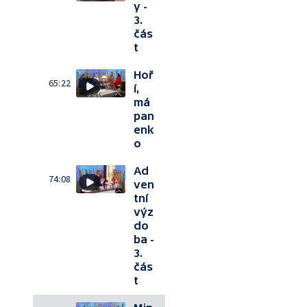
y -
3.
čás
t
Hoř
65:22
í,
má
pan
enk
o
Ad
74:08
ven
tní
výz
do
ba -
3.
čás
t