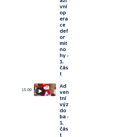
azi
vní
op
era
ce
def
or
mit
no
hy -
1.
čás
t
Ad
15:00
ven
tní
výz
do
ba -
1.
čás
t