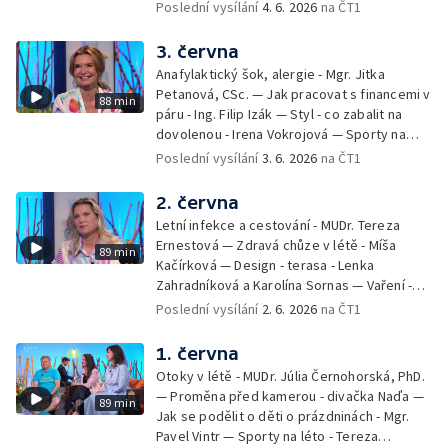
Debbie — Dětský čin roku — Zooterapie -
Poslední vysílání
4. 6. 2026
na ČT1
Ondřej Bláha — Vázání květin - Barbora
Jírová — Patrik Eliáš — Sladké recepty na
3. června
léto - Míša Sedláčková
Anafylaktický šok, alergie - Mgr. Jitka
Petanová, CSc. — Jak pracovat s financemi v
88 min
páru - Ing. Filip Izák — Styl - co zabalit na
dovolenou - Irena Vokrojová — Sporty na
léto - paddleboard — Alžběta Jungrová —
Poslední vysílání
3. 6. 2026
na ČT1
Kulturní pozvánky — Počasí na léto — Hanka
Heřmánková, Zdeněk Žák, Josef Vrána
2. června
Letní infekce a cestování - MUDr. Tereza
Ernestová — Zdravá chůze v létě - Míša
89 min
Kačírková — Design - terasa - Lenka
Zahradníková a Karolína Sornas — Vaření -
jahody - Simona Machurová — Letní sporty -
Poslední vysílání
2. 6. 2026
na ČT1
volejbal - Kateřina Valková — Jana Švandová
— Batohy do školy i na prázdniny - Mirka
1. června
Belhová — Pramen - Ivan Ostrochovský
Otoky v létě - MUDr. Júlia Černohorská, PhD.
— Proměna před kamerou - divačka Naďa —
89 min
Jak se podělit o děti o prázdninách - Mgr.
Pavel Vintr — Sporty na léto - Tereza