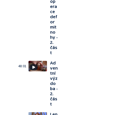
op
era
ce
def
or
mit
no
hy -
2.
čás
t
Ad
48:01
ven
tní
výz
do
ba -
2.
čás
t
Len