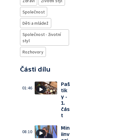
Zdraví
Životní styl
Společnost
Děti a mládež
Společnost - životní
styl
Rozhovory
Části dílu
Paš
01:46
tik
y -
1.
čás
t
Min
08:10
iinv