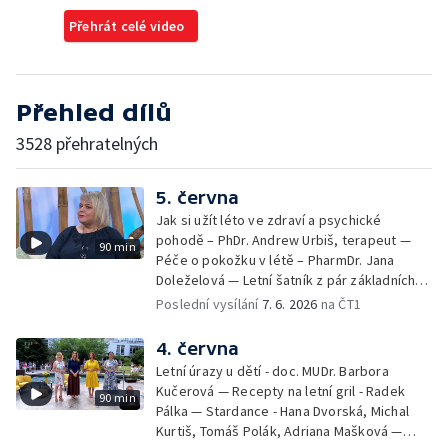
Přehrát celé video
Přehled dílů
3528 přehratelných
5. června
Jak si užít léto ve zdraví a psychické
pohodě – PhDr. Andrew Urbiš, terapeut —
90 min
Péče o pokožku v létě – PharmDr. Jana
Doleželová — Letní šatník z pár základních
kousků – Luděk Šmehlík, stylista —
Poslední vysílání
7. 6. 2026
na ČT1
Pozvánka na Letní shakespearovské
slavnosti – Jiří Krhut, hudebník — Vaření:
4. června
letní párty s přáteli – Pavla Pavelková —
Letní úrazy u dětí - doc. MUDr. Barbora
Festival v ulicích – Petra Hradilová — Muzejní
Kučerová — Recepty na letní gril - Radek
90 min
noc
Pálka — Stardance - Hana Dvorská, Michal
Kurtiš, Tomáš Polák, Adriana Mašková —