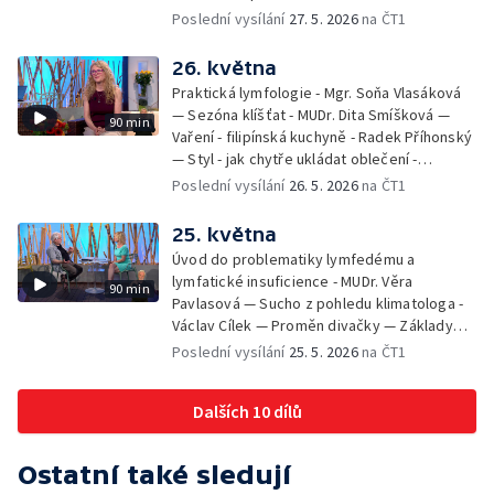
zahrada - Petra Matějková — Kulturní tipy
Poslední vysílání
27. 5. 2026
na ČT1
26. května
Praktická lymfologie - Mgr. Soňa Vlasáková
— Sezóna klíšťat - MUDr. Dita Smíšková —
90 min
Vaření - filipínská kuchyně - Radek Příhonský
— Styl - jak chytře ukládat oblečení -
Veronika Slaninová — Běháme s dětmi - jak
Poslední vysílání
26. 5. 2026
na ČT1
neztratit motivaci - Přemysl Vida a Babeta
Schneiderová — Colours of Ostrava - Filip
25. května
Košťálek a Jan Vojtko — Tajemství křišťálové
Úvod do problematiky lymfedému a
planety - Jan Maxián, Petr Horák a Adélka
lymfatické insuficience - MUDr. Věra
90 min
Hesová — Český svaz ochránců přírody - Eva
Pavlasová — Sucho z pohledu klimatologa -
Šrailová
Václav Cílek — Proměn divačky — Základy
bezpečnosti dětí na inline bruslích - Petr
Poslední vysílání
25. 5. 2026
na ČT1
Štefan — Zuzana Zlatohlávková —
Zooterapie - praktické využití - Linda
Dalších 10 dílů
Tinková — Pražské jaro - Klára Boudalová,
Marko Ivanović
Ostatní také sledují