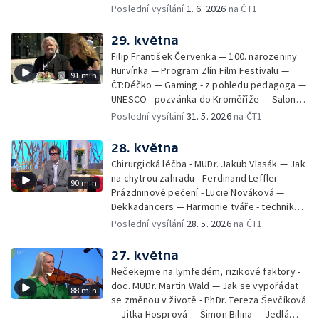
Michalová — Černé ovce — Změny v
Poslední vysílání
1. 6. 2026
na ČT1
odbavení na letišti - Jiří Hannich — Dovolená
v Českém ráji - Tomáš Jeřábek, Magdalena
29. května
Borová, Eva Váchová
Filip František Červenka — 100. narozeniny
Hurvínka — Program Zlín Film Festivalu —
91 min
ČT:Déčko — Gaming - z pohledu pedagoga —
UNESCO - pozvánka do Kroměříže — Salon
filmových klapek
Poslední vysílání
31. 5. 2026
na ČT1
28. května
Chirurgická léčba - MUDr. Jakub Vlasák — Jak
na chytrou zahradu - Ferdinand Leffler —
90 min
Prázdninové pečení - Lucie Nováková —
Dekkadancers — Harmonie tváře - techniky
přírodního omlazení - Martina Kavecká —
Poslední vysílání
28. 5. 2026
na ČT1
Historické ohlédnutí - seriál Kamenný řád -
Petr Bednařík — Počasí s Michalem Žákem
27. května
Nečekejme na lymfedém, rizikové faktory -
doc. MUDr. Martin Wald — Jak se vypořádat
88 min
se změnou v životě - PhDr. Tereza Ševčíková
— Jitka Hosprová — Šimon Bilina — Jedlá