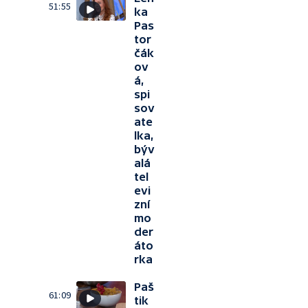
51:55
ka
Pas
tor
čák
ov
á,
spi
sov
ate
lka,
býv
alá
tel
evi
zní
mo
der
áto
rka
Paš
61:09
tik