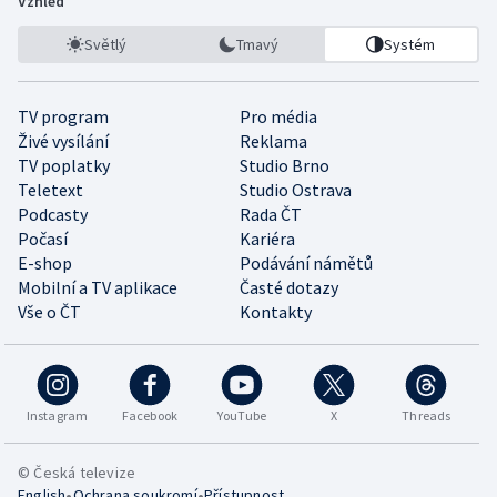
Vzhled
Světlý
Tmavý
Systém
TV program
Pro média
Živé vysílání
Reklama
TV poplatky
Studio Brno
Teletext
Studio Ostrava
Podcasty
Rada ČT
Počasí
Kariéra
E-shop
Podávání námětů
Mobilní a TV aplikace
Časté dotazy
Vše o ČT
Kontakty
Instagram
Facebook
YouTube
X
Threads
© Česká televize
•
•
English
Ochrana soukromí
Přístupnost