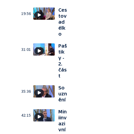
Ces
19:56
tov
ad
élk
o
Paš
31:01
tik
y -
2.
čás
t
So
35:36
uzn
ění
Min
42:15
iinv
azi
vní