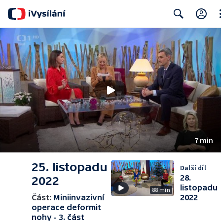
Cl
Search
7 min
25. listopadu
Další díl
28.
2022
listopadu
88 min
Část:
Miniinvazivní
2022
operace deformit
nohy - 3. část