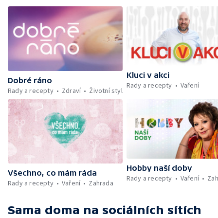
Kluci v akci
Dobré ráno
Rady a recepty
Vaření
Rady a recepty
Zdraví
Životní styl
Hobby naší doby
Všechno, co mám ráda
Rady a recepty
Vaření
Zah
Rady a recepty
Vaření
Zahrada
Sama doma
na sociálních sítích