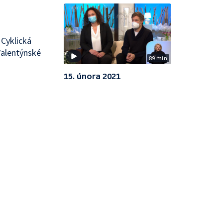
 Cyklická
Valentýnské
89 min
15. února 2021