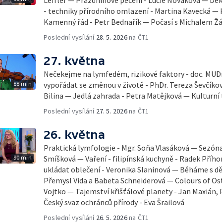
Leffler — Prázdninové pečení - Lucie Nováková — D
- techniky přírodního omlazení - Martina Kavecká — H
Kamenný řád - Petr Bednařík — Počasí s Michalem 
Poslední vysílání
28. 5. 2026
na ČT1
27. května
Nečekejme na lymfedém, rizikové faktory - doc. MUDr
88 min
vypořádat se změnou v životě - PhDr. Tereza Ševčík
Bilina — Jedlá zahrada - Petra Matějková — Kulturní 
Poslední vysílání
27. 5. 2026
na ČT1
26. května
Praktická lymfologie - Mgr. Soňa Vlasáková — Sezóna 
90 min
Smíšková — Vaření - filipínská kuchyně - Radek Příhon
ukládat oblečení - Veronika Slaninová — Běháme s dět
Přemysl Vida a Babeta Schneiderová — Colours of Ostr
Vojtko — Tajemství křišťálové planety - Jan Maxián,
Český svaz ochránců přírody - Eva Šrailová
Poslední vysílání
26. 5. 2026
na ČT1