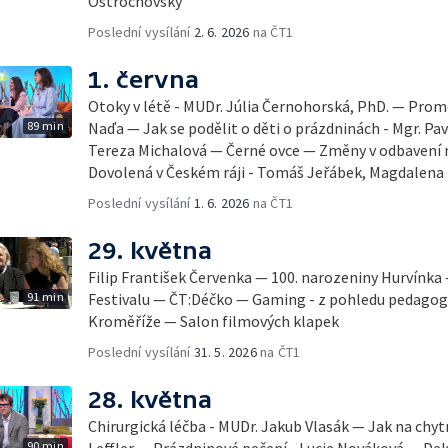
Ostrochovský
Poslední vysílání
2. 6. 2026
na ČT1
1. června
Otoky v létě - MUDr. Júlia Černohorská, PhD. — Pro
89 min
Naďa — Jak se podělit o děti o prázdninách - Mgr. Pav
Tereza Michalová — Černé ovce — Změny v odbavení na
Dovolená v Českém ráji - Tomáš Jeřábek, Magdalena
Poslední vysílání
1. 6. 2026
na ČT1
29. května
Filip František Červenka — 100. narozeniny Hurvínka
91 min
Festivalu — ČT:Déčko — Gaming - z pohledu pedago
Kroměříže — Salon filmových klapek
Poslední vysílání
31. 5. 2026
na ČT1
28. května
Chirurgická léčba - MUDr. Jakub Vlasák — Jak na chyt
90 min