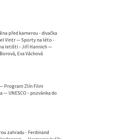
měna před kamerou - divačka
el Vintr — Sporty na léto -
 letišti - Jiří Hannich —
 Borová, Eva Váchová
 — Program Zlín Film
ga — UNESCO - pozvánka do
rou zahradu - Ferdinand