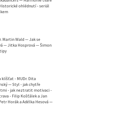
ekkadancers — Harmonie tváře
istorické ohlédnutí - seriál
Žákem
. Martin Wald — Jak se
ová — Jitka Hosprová — Šimon
tipy
klíšťat - MUDr. Dita
ský — Styl - jak chytře
mi - jak neztratit motivaci -
ava - Filip Košťálek a Jan
 Petr Horák a Adélka Hesová —