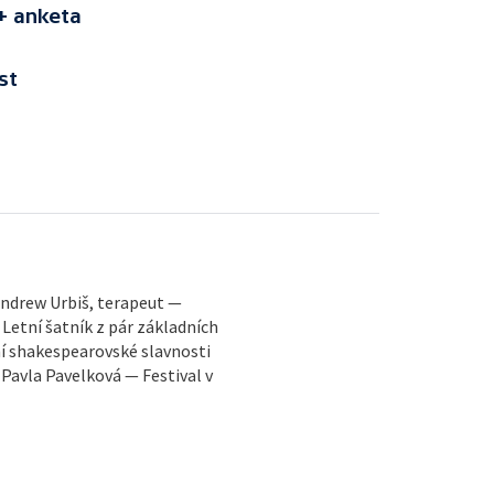
 + anketa
st
 Andrew Urbiš, terapeut —
Letní šatník z pár základních
ní shakespearovské slavnosti
– Pavla Pavelková — Festival v