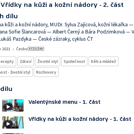
Vřídky na kůži a kožní nádory - 2. část
h dílu
na kůži a kožní nádory, MUDr. Sylva Zajícová, kožní lékařka —
ana Sofie Šlancarová — Albert Černý a Bára Podzimková — 
ukáš Pazdyka — České zázraky, cyklus ČT
o
2021
•
Česko
recepty
Zdraví
Životní styl
Společnost
Děti a mládež
st - životní styl
Rozhovory
 dílu
Valentýnské menu - 1. část
Vřídky na kůži a kožní nádory - 1. část