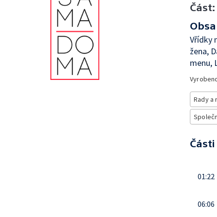
Část:
Obsa
Vřídky 
žena, D
menu, L
Vyroben
Rady a 
Společno
Části
01:22
06:06