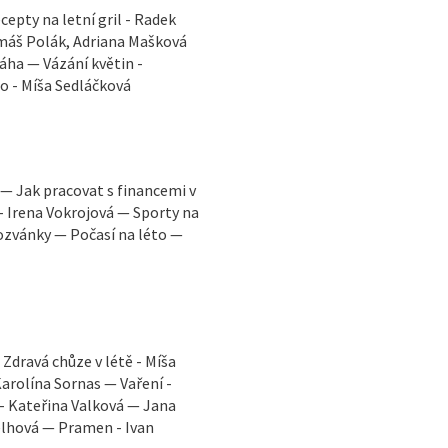
cepty na letní gril - Radek
omáš Polák, Adriana Mašková
áha — Vázání květin -
to - Míša Sedláčková
. — Jak pracovat s financemi v
u - Irena Vokrojová — Sporty na
ozvánky — Počasí na léto —
Zdravá chůze v létě - Míša
arolína Sornas — Vaření -
 - Kateřina Valková — Jana
elhová — Pramen - Ivan