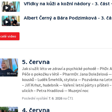
Vřídky na kůži a kožní nádory - 3. část
Albert Černý a Bára Podzimková - 3. čá
 celé video
5. června
Jak si užít léto ve zdraví a psychické pohodě – PhDr.
90 min
Péče o pokožku v létě – PharmDr. Jana Doleželová — 
kousků – Luděk Šmehlík, stylista — Pozvánka na Let
– Jiří Krhut, hudebník — Vaření: letní párty s přáteli 
ulicích – Petra Hradilová — Muzejní noc
Poslední vysílání
7. 6. 2026
na ČT1
4. června