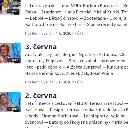
Letní úrazy u dětí - doc. MUDr. Barbora Kučerová — Re
90 min
Pálka — Stardance - Hana Dvorská, Michal Kurtiš, T
— Debbie — Dětský čin roku — Zooterapie - Ondřej Bl
Barbora Jírová — Patrik Eliáš — Sladké recepty na lé
Poslední vysílání
4. 6. 2026
na ČT1
3. června
Anafylaktický šok, alergie - Mgr. Jitka Petanová, CSc
88 min
páru - Ing. Filip Izák — Styl - co zabalit na dovoleno
léto - paddleboard — Alžběta Jungrová — Kulturní p
Hanka Heřmánková, Zdeněk Žák, Josef Vrána
Poslední vysílání
3. 6. 2026
na ČT1
2. června
Letní infekce a cestování - MUDr. Tereza Ernestová — 
89 min
Kačírková — Design - terasa - Lenka Zahradníková a K
jahody - Simona Machurová — Letní sporty - volejbal
Švandová — Batohy do školy i na prázdniny - Mirka B