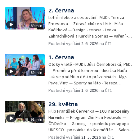
Kulturní pozvánky — Počasí na léto — Hanka
Heřmánková, Zdeněk Žák, Josef Vrána
2. června
Letní infekce a cestování - MUDr. Tereza
Ernestová — Zdravá chůze v létě - Míša
89 min
Kačírková — Design - terasa - Lenka
Zahradníková a Karolína Sornas — Vaření -
jahody - Simona Machurová — Letní sporty -
Poslední vysílání
2. 6. 2026
na ČT1
volejbal - Kateřina Valková — Jana Švandová
— Batohy do školy i na prázdniny - Mirka
1. června
Belhová — Pramen - Ivan Ostrochovský
Otoky v létě - MUDr. Júlia Černohorská, PhD.
— Proměna před kamerou - divačka Naďa —
89 min
Jak se podělit o děti o prázdninách - Mgr.
Pavel Vintr — Sporty na léto - Tereza
Michalová — Černé ovce — Změny v
Poslední vysílání
1. 6. 2026
na ČT1
odbavení na letišti - Jiří Hannich — Dovolená
v Českém ráji - Tomáš Jeřábek, Magdalena
29. května
Borová, Eva Váchová
Filip František Červenka — 100. narozeniny
Hurvínka — Program Zlín Film Festivalu —
91 min
ČT:Déčko — Gaming - z pohledu pedagoga —
UNESCO - pozvánka do Kroměříže — Salon
filmových klapek
Poslední vysílání
31. 5. 2026
na ČT1