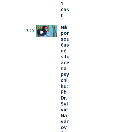
1.
čás
t
Ná
17:20
por
sou
čas
né
situ
ace
na
psy
chi
ku:
Ph
Dr.
Syl
vie
Na
var
ov