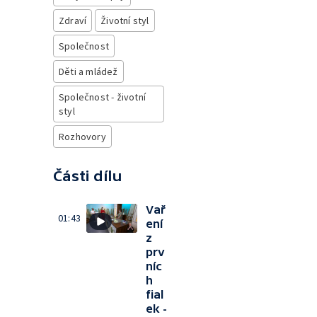
Zdraví
Životní styl
Společnost
Děti a mládež
Společnost - životní
styl
Rozhovory
Části dílu
Vař
01:43
ení
z
prv
níc
h
fial
ek -