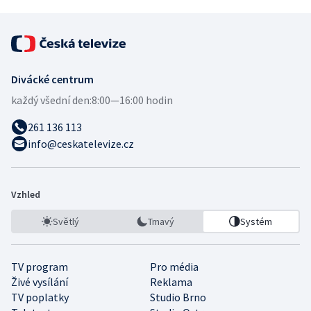
Divácké centrum
každý všední den:
8:00—16:00 hodin
261 136 113
info@ceskatelevize.cz
Vzhled
Světlý
Tmavý
Systém
TV program
Pro média
Živé vysílání
Reklama
TV poplatky
Studio Brno