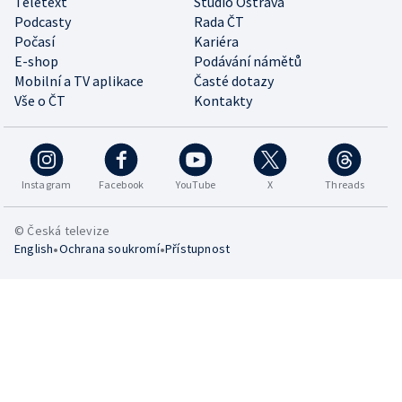
Teletext
Studio Ostrava
Podcasty
Rada ČT
Počasí
Kariéra
E-shop
Podávání námětů
Mobilní a TV aplikace
Časté dotazy
Vše o ČT
Kontakty
Instagram
Facebook
YouTube
X
Threads
© Česká televize
•
•
English
Ochrana soukromí
Přístupnost