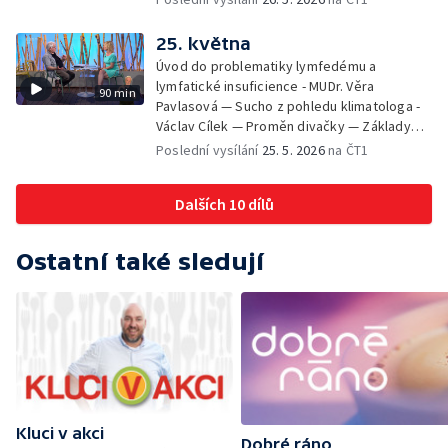
neztratit motivaci - Přemysl Vida a Babeta
Schneiderová — Colours of Ostrava - Filip
25. května
Košťálek a Jan Vojtko — Tajemství křišťálové
Úvod do problematiky lymfedému a
planety - Jan Maxián, Petr Horák a Adélka
lymfatické insuficience - MUDr. Věra
90 min
Hesová — Český svaz ochránců přírody - Eva
Pavlasová — Sucho z pohledu klimatologa -
Šrailová
Václav Cílek — Proměn divačky — Základy
bezpečnosti dětí na inline bruslích - Petr
Poslední vysílání
25. 5. 2026
na ČT1
Štefan — Zuzana Zlatohlávková —
Zooterapie - praktické využití - Linda
Dalších 10 dílů
Tinková — Pražské jaro - Klára Boudalová,
Marko Ivanović
Ostatní také sledují
Kluci v akci
Dobré ráno