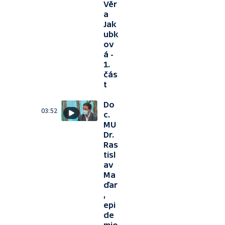
Věr
a
Jak
ubk
ov
á -
1.
čás
t
Do
03:52
c.
MU
Dr.
Ras
tisl
av
Ma
ďar
,
epi
de