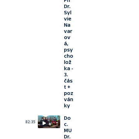
Ph
Dr.
Syl
vie
Na
var
ov
á,
psy
cho
lož
ka -
3.
čás
t +
poz
ván
ky
Do
82:35
c.
MU
Dr.