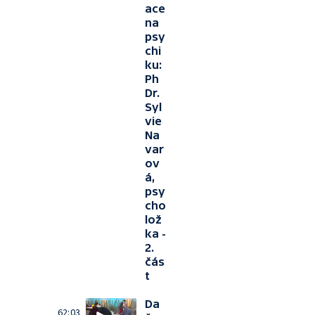
ace
na
psy
chi
ku:
Ph
Dr.
Syl
vie
Na
var
ov
á,
psy
cho
lož
ka -
2.
čás
t
Da
62:03