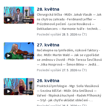
28. května
Chirurgická léčba - MUDr. Jakub Vlasák — Jak
na chytrou zahradu - Ferdinand Leffler —
90 min
Prázdninové pečení - Lucie Nováková —
Dekkadancers — Harmonie tváře - techniky
přírodního omlazení - Martina Kavecká —
Poslední vysílání
28. 5. 2026
na ČT1
Historické ohlédnutí - seriál Kamenný řád -
Petr Bednařík — Počasí s Michalem Žákem
27. května
Nečekejme na lymfedém, rizikové faktory -
doc. MUDr. Martin Wald — Jak se vypořádat
88 min
se změnou v životě - PhDr. Tereza Ševčíková
— Jitka Hosprová — Šimon Bilina — Jedlá
zahrada - Petra Matějková — Kulturní tipy
Poslední vysílání
27. 5. 2026
na ČT1
26. května
Praktická lymfologie - Mgr. Soňa Vlasáková
— Sezóna klíšťat - MUDr. Dita Smíšková —
90 min
Vaření - filipínská kuchyně - Radek Příhonský
— Styl - jak chytře ukládat oblečení -
Veronika Slaninová — Běháme s dětmi - jak
Poslední vysílání
26. 5. 2026
na ČT1