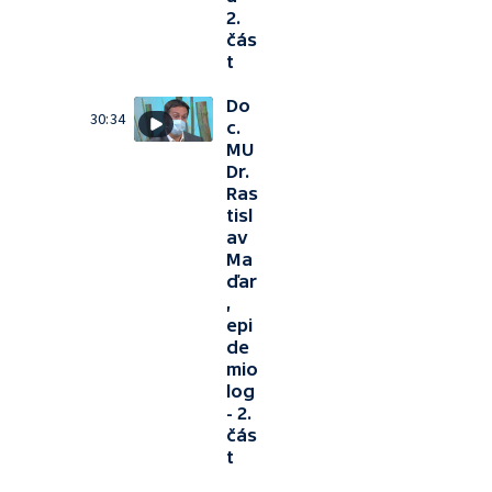
2.
čás
t
Do
30:34
c.
MU
Dr.
Ras
tisl
av
Ma
ďar
,
epi
de
mio
log
- 2.
čás
t