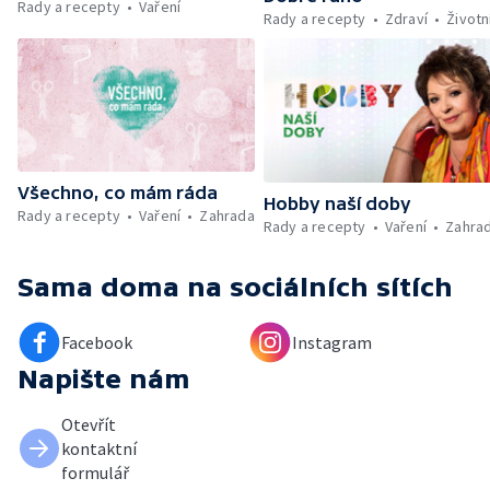
Rady a recepty
Vaření
Rady a recepty
Zdraví
Životn
Všechno, co mám ráda
Hobby naší doby
Rady a recepty
Vaření
Zahrada
Rady a recepty
Vaření
Zahra
Sama doma
na sociálních sítích
Facebook
Instagram
Napište nám
Otevřít
kontaktní
formulář