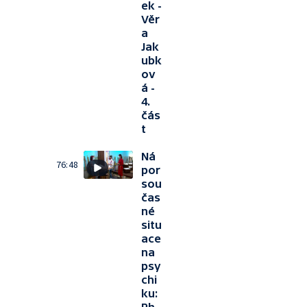
ek -
Věr
a
Jak
ubk
ov
á -
4.
čás
t
Ná
76:48
por
sou
čas
né
situ
ace
na
psy
chi
ku: