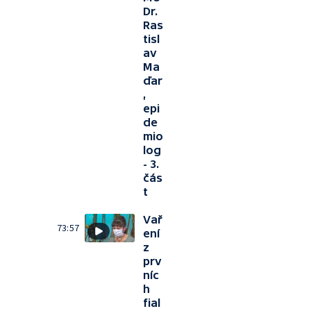
Dr.
Ras
tisl
av
Ma
ďar
,
epi
de
mio
log
- 3.
čás
t
Vař
73:57
ení
z
prv
níc
h
fial