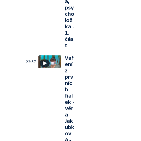
á,
psy
cho
lož
ka -
1.
čás
t
Vař
22:57
ení
z
prv
níc
h
fial
ek -
Věr
a
Jak
ubk
ov
á -