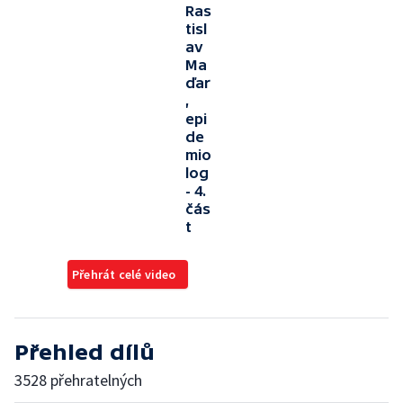
Ras
tisl
av
Ma
ďar
,
epi
de
mio
log
- 4.
čás
t
Přehrát celé video
Přehled dílů
3528 přehratelných