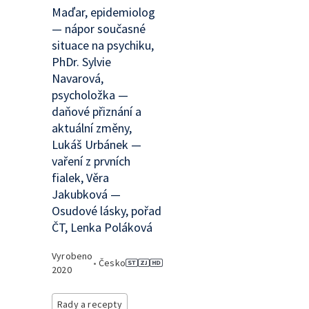
Maďar, epidemiolog
— nápor současné
situace na psychiku,
PhDr. Sylvie
Navarová,
psycholožka —
daňové přiznání a
aktuální změny,
Lukáš Urbánek —
vaření z prvních
fialek, Věra
Jakubková —
Osudové lásky, pořad
ČT, Lenka Poláková
Vyrobeno
•
Česko
2020
Rady a recepty