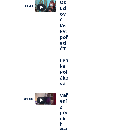
Os
38:43
ud
ov
é
lás
ky:
poř
ad
ČT
-
Len
ka
Pol
áko
vá
Vař
49:00
ení
z
prv
níc
h