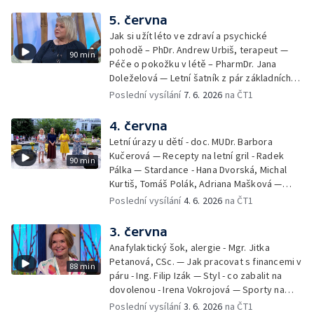
5. června
Jak si užít léto ve zdraví a psychické
pohodě – PhDr. Andrew Urbiš, terapeut —
90 min
Péče o pokožku v létě – PharmDr. Jana
Doleželová — Letní šatník z pár základních
kousků – Luděk Šmehlík, stylista —
Poslední vysílání
7. 6. 2026
na ČT1
Pozvánka na Letní shakespearovské
slavnosti – Jiří Krhut, hudebník — Vaření:
4. června
letní párty s přáteli – Pavla Pavelková —
Letní úrazy u dětí - doc. MUDr. Barbora
Festival v ulicích – Petra Hradilová — Muzejní
Kučerová — Recepty na letní gril - Radek
90 min
noc
Pálka — Stardance - Hana Dvorská, Michal
Kurtiš, Tomáš Polák, Adriana Mašková —
Debbie — Dětský čin roku — Zooterapie -
Poslední vysílání
4. 6. 2026
na ČT1
Ondřej Bláha — Vázání květin - Barbora
Jírová — Patrik Eliáš — Sladké recepty na
3. června
léto - Míša Sedláčková
Anafylaktický šok, alergie - Mgr. Jitka
Petanová, CSc. — Jak pracovat s financemi v
88 min
páru - Ing. Filip Izák — Styl - co zabalit na
dovolenou - Irena Vokrojová — Sporty na
léto - paddleboard — Alžběta Jungrová —
Poslední vysílání
3. 6. 2026
na ČT1