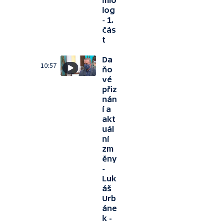
mio
log
- 1.
čás
t
Da
10:57
ňo
vé
přiz
nán
í a
akt
uál
ní
zm
ěny
-
Luk
áš
Urb
áne
k -