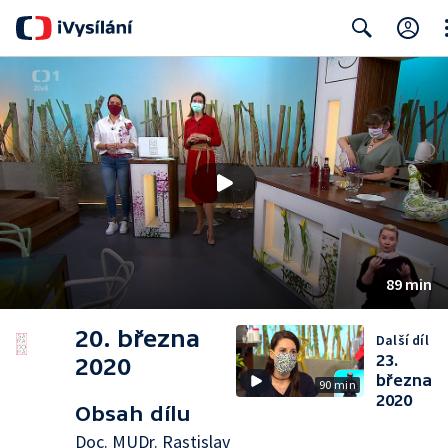
Cl
Search
89 min
20. března
Další díl
23.
2020
března
90 min
2020
Obsah dílu
Doc. MUDr. Rastislav