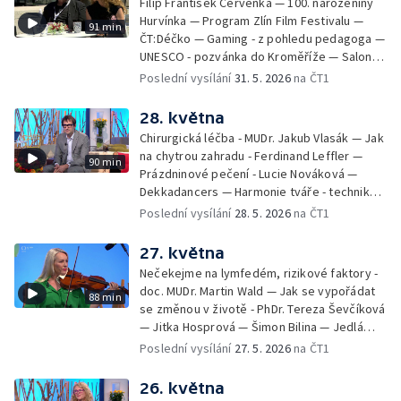
Filip František Červenka — 100. narozeniny
Hurvínka — Program Zlín Film Festivalu —
91 min
ČT:Déčko — Gaming - z pohledu pedagoga —
UNESCO - pozvánka do Kroměříže — Salon
filmových klapek
Poslední vysílání
31. 5. 2026
na ČT1
28. května
Chirurgická léčba - MUDr. Jakub Vlasák — Jak
na chytrou zahradu - Ferdinand Leffler —
90 min
Prázdninové pečení - Lucie Nováková —
Dekkadancers — Harmonie tváře - techniky
přírodního omlazení - Martina Kavecká —
Poslední vysílání
28. 5. 2026
na ČT1
Historické ohlédnutí - seriál Kamenný řád -
Petr Bednařík — Počasí s Michalem Žákem
27. května
Nečekejme na lymfedém, rizikové faktory -
doc. MUDr. Martin Wald — Jak se vypořádat
88 min
se změnou v životě - PhDr. Tereza Ševčíková
— Jitka Hosprová — Šimon Bilina — Jedlá
zahrada - Petra Matějková — Kulturní tipy
Poslední vysílání
27. 5. 2026
na ČT1
26. května