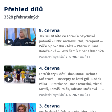
Přehled dílů
3528 přehratelných
5. června
Jak si užít léto ve zdraví a psychické
pohodě – PhDr. Andrew Urbiš, terapeut —
90 min
Péče o pokožku v létě – PharmDr. Jana
Doleželová — Letní šatník z pár základních
kousků – Luděk Šmehlík, stylista —
Poslední vysílání
7. 6. 2026
na ČT1
Pozvánka na Letní shakespearovské
slavnosti – Jiří Krhut, hudebník — Vaření:
4. června
letní párty s přáteli – Pavla Pavelková —
Letní úrazy u dětí - doc. MUDr. Barbora
Festival v ulicích – Petra Hradilová — Muzejní
Kučerová — Recepty na letní gril - Radek
90 min
noc
Pálka — Stardance - Hana Dvorská, Michal
Kurtiš, Tomáš Polák, Adriana Mašková —
Debbie — Dětský čin roku — Zooterapie -
Poslední vysílání
4. 6. 2026
na ČT1
Ondřej Bláha — Vázání květin - Barbora
Jírová — Patrik Eliáš — Sladké recepty na
3. června
léto - Míša Sedláčková
Anafylaktický šok, alergie - Mgr. Jitka