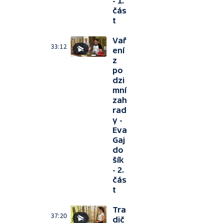
- 1.
čás
t
Vař
33:12
ení
z
po
dzi
mní
zah
rad
y -
Eva
Gaj
do
šík
- 2.
čás
t
Tra
37:20
dič