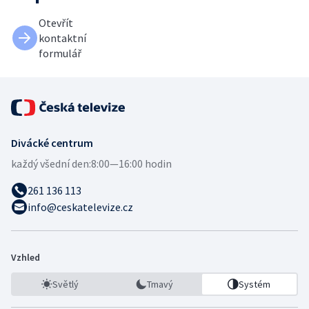
Otevřít
kontaktní
formulář
Divácké centrum
každý všední den:
8:00—16:00 hodin
261 136 113
info@ceskatelevize.cz
Vzhled
Světlý
Tmavý
Systém