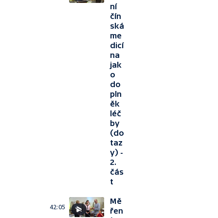
ní
čín
ská
me
dicí
na
jak
o
do
pln
ěk
léč
by
(do
taz
y) -
2.
čás
t
Mě
42:05
řen