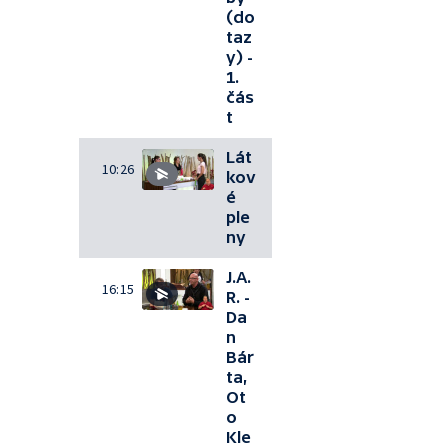
(do
taz
y) -
1.
čás
t
Lát
10:26
kov
é
ple
ny
J.A.
16:15
R. -
Da
n
Bár
ta,
Ot
o
Kle