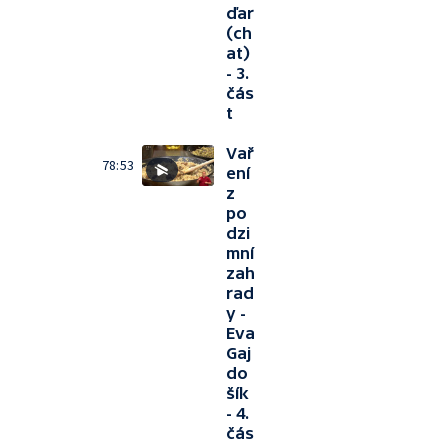
ďar
(ch
at)
- 3.
čás
t
Vař
78:53
ení
z
po
dzi
mní
zah
rad
y -
Eva
Gaj
do
šík
- 4.
čás