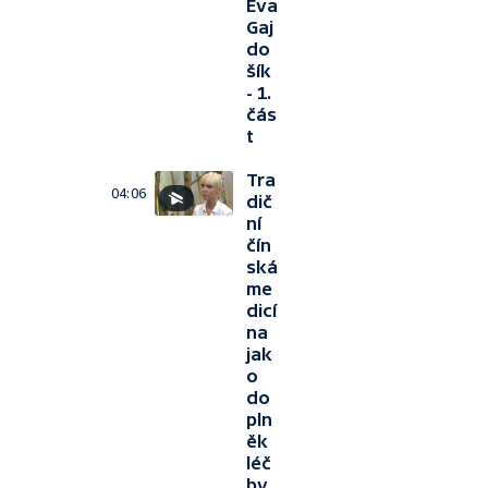
Eva
Gaj
do
šík
- 1.
čás
t
Tra
04:06
dič
ní
čín
ská
me
dicí
na
jak
o
do
pln
ěk
léč
by