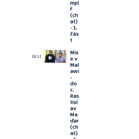
mpí
ř
(ch
at)
- 1.
čás
t
Mis
26:11
e v
Mal
awi
-
do
c.
Ras
tisl
av
Ma
ďar
(ch
at)