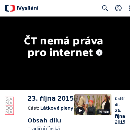
Cl
Search
ČT nemá práva 
pro internet
23. října 2015
Další
díl
Část:
Látkové pleny
26.
89 min
října
Obsah dílu
2015
Tradiční čínská