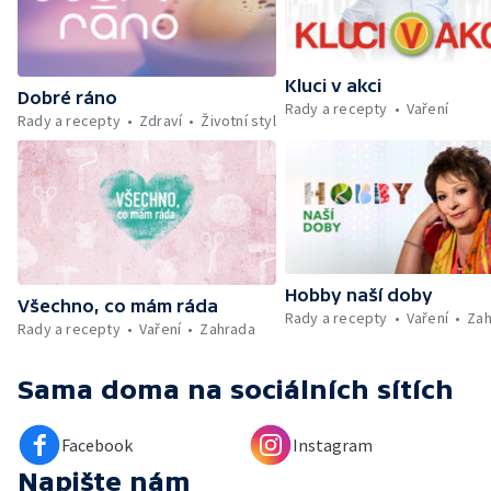
Kluci v akci
Dobré ráno
Rady a recepty
Vaření
Rady a recepty
Zdraví
Životní styl
Hobby naší doby
Všechno, co mám ráda
Rady a recepty
Vaření
Zah
Rady a recepty
Vaření
Zahrada
Sama doma
na sociálních sítích
Facebook
Instagram
Napište nám