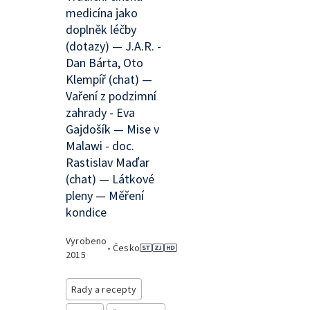
medicína jako
doplněk léčby
(dotazy) — J.A.R. -
Dan Bárta, Oto
Klempíř (chat) —
Vaření z podzimní
zahrady - Eva
Gajdošík — Mise v
Malawi - doc.
Rastislav Maďar
(chat) — Látkové
pleny — Měření
kondice
Vyrobeno
•
Česko
2015
Rady a recepty