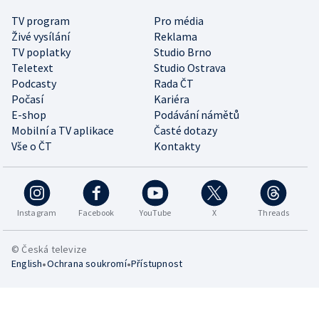
TV program
Pro média
Živé vysílání
Reklama
TV poplatky
Studio Brno
Teletext
Studio Ostrava
Podcasty
Rada ČT
Počasí
Kariéra
E-shop
Podávání námětů
Mobilní a TV aplikace
Časté dotazy
Vše o ČT
Kontakty
Instagram
Facebook
YouTube
X
Threads
© Česká televize
•
•
English
Ochrana soukromí
Přístupnost