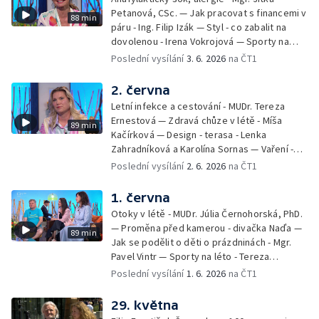
Petanová, CSc. — Jak pracovat s financemi v
88 min
páru - Ing. Filip Izák — Styl - co zabalit na
dovolenou - Irena Vokrojová — Sporty na
léto - paddleboard — Alžběta Jungrová —
Poslední vysílání
3. 6. 2026
na ČT1
Kulturní pozvánky — Počasí na léto — Hanka
Heřmánková, Zdeněk Žák, Josef Vrána
2. června
Letní infekce a cestování - MUDr. Tereza
Ernestová — Zdravá chůze v létě - Míša
89 min
Kačírková — Design - terasa - Lenka
Zahradníková a Karolína Sornas — Vaření -
jahody - Simona Machurová — Letní sporty -
Poslední vysílání
2. 6. 2026
na ČT1
volejbal - Kateřina Valková — Jana Švandová
— Batohy do školy i na prázdniny - Mirka
1. června
Belhová — Pramen - Ivan Ostrochovský
Otoky v létě - MUDr. Júlia Černohorská, PhD.
— Proměna před kamerou - divačka Naďa —
89 min
Jak se podělit o děti o prázdninách - Mgr.
Pavel Vintr — Sporty na léto - Tereza
Michalová — Černé ovce — Změny v
Poslední vysílání
1. 6. 2026
na ČT1
odbavení na letišti - Jiří Hannich — Dovolená
v Českém ráji - Tomáš Jeřábek, Magdalena
29. května
Borová, Eva Váchová