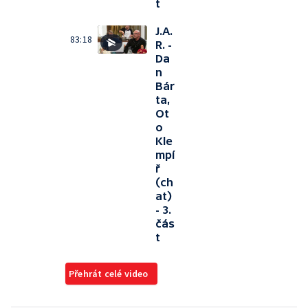
t
J.A.
83:18
R. -
Da
n
Bár
ta,
Ot
o
Kle
mpí
ř
(ch
at)
- 3.
čás
t
Přehrát celé video