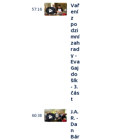
Vař
57:16
ení
z
po
dzi
mní
zah
rad
y -
Eva
Gaj
do
šík
- 3.
čás
t
J.A.
60:38
R. -
Da
n
Bár