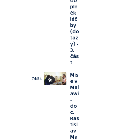
do
pln
ěk
léč
by
(do
taz
y) -
3.
čás
t
Mis
74:54
e v
Mal
awi
-
do
c.
Ras
tisl
av
Ma