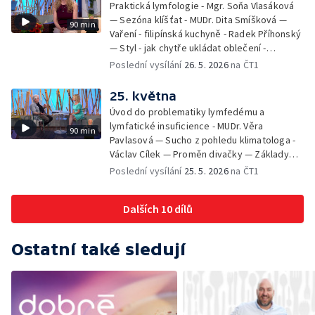
Praktická lymfologie - Mgr. Soňa Vlasáková
— Sezóna klíšťat - MUDr. Dita Smíšková —
90 min
Vaření - filipínská kuchyně - Radek Příhonský
— Styl - jak chytře ukládat oblečení -
Veronika Slaninová — Běháme s dětmi - jak
Poslední vysílání
26. 5. 2026
na ČT1
neztratit motivaci - Přemysl Vida a Babeta
Schneiderová — Colours of Ostrava - Filip
25. května
Košťálek a Jan Vojtko — Tajemství křišťálové
Úvod do problematiky lymfedému a
planety - Jan Maxián, Petr Horák a Adélka
lymfatické insuficience - MUDr. Věra
90 min
Hesová — Český svaz ochránců přírody - Eva
Pavlasová — Sucho z pohledu klimatologa -
Šrailová
Václav Cílek — Proměn divačky — Základy
bezpečnosti dětí na inline bruslích - Petr
Poslední vysílání
25. 5. 2026
na ČT1
Štefan — Zuzana Zlatohlávková —
Zooterapie - praktické využití - Linda
Dalších 10 dílů
Tinková — Pražské jaro - Klára Boudalová,
Marko Ivanović
Ostatní také sledují