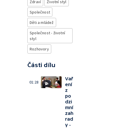
Zdraví
Životní styl
Společnost
Děti a mládež
Společnost - životní
styl
Rozhovory
Části dílu
Vař
01:28
ení
z
po
dzi
mní
zah
rad
y -