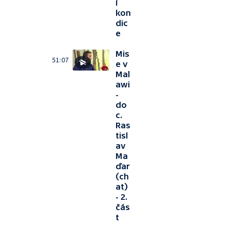
í
kon
dic
e
Mis
51:07
e v
Mal
awi
-
do
c.
Ras
tisl
av
Ma
ďar
(ch
at)
- 2.
čás
t