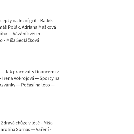
cepty na letní gril - Radek
omáš Polák, Adriana Mašková
áha — Vázání květin -
to - Míša Sedláčková
. — Jak pracovat s financemi v
u - Irena Vokrojová — Sporty na
ozvánky — Počasí na léto —
Zdravá chůze v létě - Míša
arolína Sornas — Vaření -