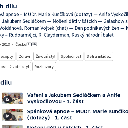
h dílu
á apnoe – MUDr. Marie Kunčíková (dotazy) — Anife Vyskoči
s Jakubem Sedláčkem — Nošení dětí v šátcích — Galashow s
Voldánová, Roman Vojtek (chat) — Den podnikavých žen — K
y – Rudoarmějci, R. Clayderman, Ruský národní balet
o
2013
•
Česko
recepty
Zdraví
Životní styl
Společnost
Děti a mládež
st - životní styl
Rozhovory
 dílu
Vaření s Jakubem Sedláčkem a Anife
Vyskočilovou - 1. část
Spánková apnoe – MUDr. Marie Kunčík
(dotazy) - 1. část
Nošení dětí v šátcích - 1. část