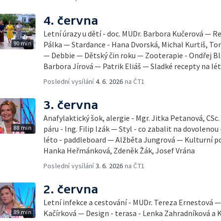
4. června
Letní úrazy u dětí - doc. MUDr. Barbora Kučerová — Re
90 min
Pálka — Stardance - Hana Dvorská, Michal Kurtiš, T
— Debbie — Dětský čin roku — Zooterapie - Ondřej Bl
Barbora Jírová — Patrik Eliáš — Sladké recepty na lé
Poslední vysílání
4. 6. 2026
na ČT1
3. června
Anafylaktický šok, alergie - Mgr. Jitka Petanová, CSc
88 min
páru - Ing. Filip Izák — Styl - co zabalit na dovoleno
léto - paddleboard — Alžběta Jungrová — Kulturní p
Hanka Heřmánková, Zdeněk Žák, Josef Vrána
Poslední vysílání
3. 6. 2026
na ČT1
2. června
Letní infekce a cestování - MUDr. Tereza Ernestová — 
89 min
Kačírková — Design - terasa - Lenka Zahradníková a K