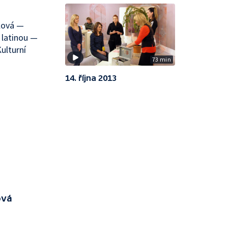
lová —
 latinou —
ulturní
73 min
14. října 2013
ová