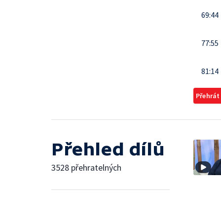
69:44
77:55
81:14
Přehrát
Přehled dílů
3528 přehratelných