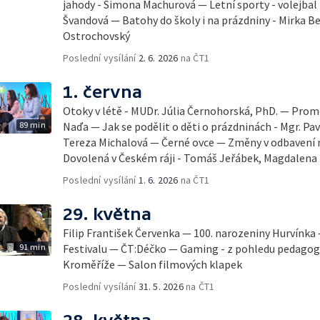
jahody - Simona Machurová — Letní sporty - volejbal
Švandová — Batohy do školy i na prázdniny - Mirka B
Ostrochovský
Poslední vysílání
2. 6. 2026
na ČT1
1. června
Otoky v létě - MUDr. Júlia Černohorská, PhD. — Pro
89 min
Naďa — Jak se podělit o děti o prázdninách - Mgr. Pav
Tereza Michalová — Černé ovce — Změny v odbavení na
Dovolená v Českém ráji - Tomáš Jeřábek, Magdalena
Poslední vysílání
1. 6. 2026
na ČT1
29. května
Filip František Červenka — 100. narozeniny Hurvínka
91 min
Festivalu — ČT:Déčko — Gaming - z pohledu pedago
Kroměříže — Salon filmových klapek
Poslední vysílání
31. 5. 2026
na ČT1