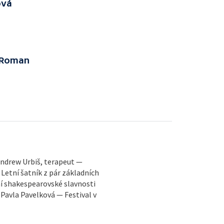
ová
a Roman
 Andrew Urbiš, terapeut —
Letní šatník z pár základních
ní shakespearovské slavnosti
– Pavla Pavelková — Festival v