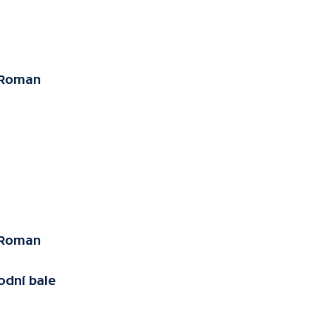
, Roman
, Roman
odní bale