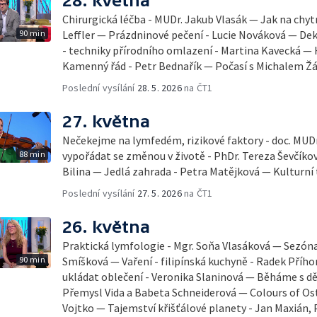
28. května
Chirurgická léčba - MUDr. Jakub Vlasák — Jak na chyt
90 min
Leffler — Prázdninové pečení - Lucie Nováková — D
- techniky přírodního omlazení - Martina Kavecká — H
Kamenný řád - Petr Bednařík — Počasí s Michalem 
Poslední vysílání
28. 5. 2026
na ČT1
27. května
Nečekejme na lymfedém, rizikové faktory - doc. MUDr
88 min
vypořádat se změnou v životě - PhDr. Tereza Ševčík
Bilina — Jedlá zahrada - Petra Matějková — Kulturní 
Poslední vysílání
27. 5. 2026
na ČT1
26. května
Praktická lymfologie - Mgr. Soňa Vlasáková — Sezóna 
90 min
Smíšková — Vaření - filipínská kuchyně - Radek Příhon
ukládat oblečení - Veronika Slaninová — Běháme s dět
Přemysl Vida a Babeta Schneiderová — Colours of Ostr
Vojtko — Tajemství křišťálové planety - Jan Maxián,