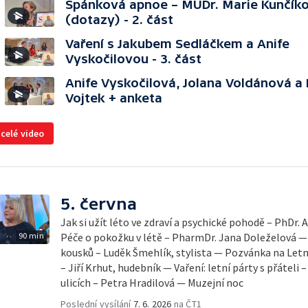
Spánková apnoe – MUDr. Marie Kunčík
(dotazy) - 2. část
Vaření s Jakubem Sedláčkem a Anife
Vyskočilovou - 3. část
Anife Vyskočilová, Jolana Voldánová 
Vojtek + anketa
 celé video
5. června
Jak si užít léto ve zdraví a psychické pohodě – PhDr.
90 min
Péče o pokožku v létě – PharmDr. Jana Doleželová — 
kousků – Luděk Šmehlík, stylista — Pozvánka na Let
– Jiří Krhut, hudebník — Vaření: letní párty s přáteli 
ulicích – Petra Hradilová — Muzejní noc
Poslední vysílání
7. 6. 2026
na ČT1