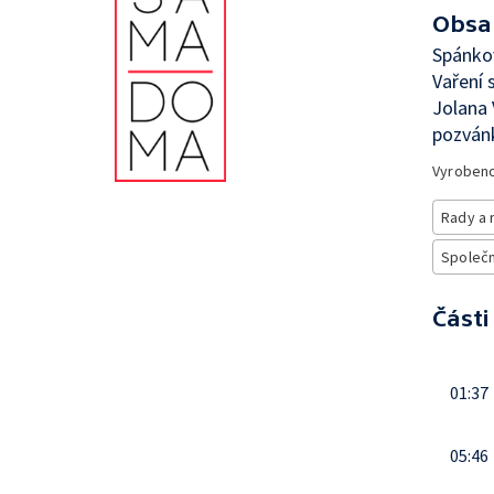
Obsa
Spánkov
Vaření 
Jolana 
pozvánk
Vyroben
Rady a 
Společno
Části
01:37
05:46