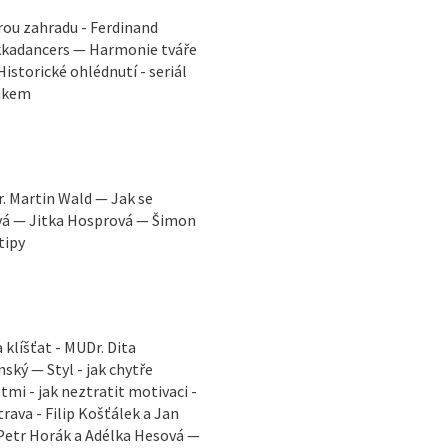
rou zahradu - Ferdinand
ekkadancers — Harmonie tváře
istorické ohlédnutí - seriál
Žákem
. Martin Wald — Jak se
ová — Jitka Hosprová — Šimon
tipy
klíšťat - MUDr. Dita
ský — Styl - jak chytře
mi - jak neztratit motivaci -
ava - Filip Košťálek a Jan
 Petr Horák a Adélka Hesová —