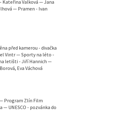
 - Kateřina Valková — Jana
elhová — Pramen - Ivan
měna před kamerou - divačka
el Vintr — Sporty na léto -
 letišti - Jiří Hannich —
 Borová, Eva Váchová
 — Program Zlín Film
ga — UNESCO - pozvánka do