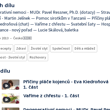
h dílu
ativní nemoci - MUDr. Pavel Ressner, Ph.D. (dotazy) — Strav
í - Martin Jelínek — Pomoc sirotkům v Tanzanii — Příčiny pl
iedroňová (chat) — Vaříme z chřestu — Svatební šaty — Ho
ance - nový pořad — Lucie Skálová, baletka
o
2013
•
Česko
recepty
Zdraví
Životní styl
Společnost
Děti a mládež
st - životní styl
Rozhovory
 dílu
Příčiny pláče kojenců - Eva Kiedroňová 
1. část
Vaříme z chřestu - 1. část
Degenerativní nemoci - MUDr. Pavel Re