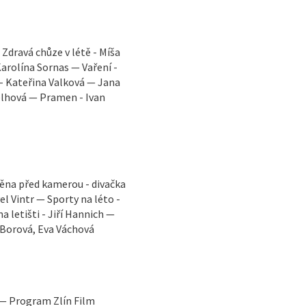
Zdravá chůze v létě - Míša
arolína Sornas — Vaření -
 - Kateřina Valková — Jana
elhová — Pramen - Ivan
měna před kamerou - divačka
el Vintr — Sporty na léto -
 letišti - Jiří Hannich —
 Borová, Eva Váchová
 — Program Zlín Film