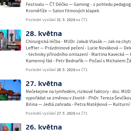
91 min
Festivalu — ČT:Déčko — Gaming - z pohledu pedago
Kroměříže — Salon filmových klapek
Poslední vysílání
31. 5. 2026
na ČT1
28. května
Chirurgická léčba - MUDr. Jakub Vlasák — Jak na chyt
90 min
Leffler — Prázdninové pečení - Lucie Nováková — D
- techniky přírodního omlazení - Martina Kavecká — H
Kamenný řád - Petr Bednařík — Počasí s Michalem 
Poslední vysílání
28. 5. 2026
na ČT1
27. května
Nečekejme na lymfedém, rizikové faktory - doc. MUDr
88 min
vypořádat se změnou v životě - PhDr. Tereza Ševčík
Bilina — Jedlá zahrada - Petra Matějková — Kulturní 
Poslední vysílání
27. 5. 2026
na ČT1
26. května