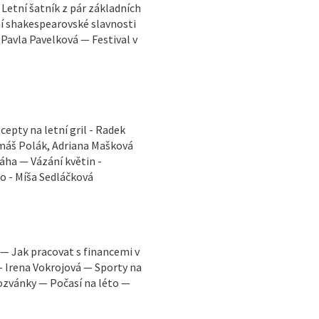
Letní šatník z pár základních
ní shakespearovské slavnosti
– Pavla Pavelková — Festival v
cepty na letní gril - Radek
omáš Polák, Adriana Mašková
áha — Vázání květin -
to - Míša Sedláčková
. — Jak pracovat s financemi v
u - Irena Vokrojová — Sporty na
ozvánky — Počasí na léto —