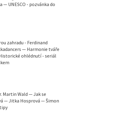
ga — UNESCO - pozvánka do
rou zahradu - Ferdinand
ekkadancers — Harmonie tváře
istorické ohlédnutí - seriál
Žákem
. Martin Wald — Jak se
ová — Jitka Hosprová — Šimon
tipy