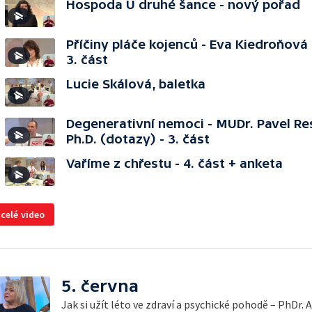
Hospoda U druhé šance - nový pořad
Příčiny pláče kojenců - Eva Kiedroňová 
3. část
Lucie Skálová, baletka
Degenerativní nemoci - MUDr. Pavel Re
Ph.D. (dotazy) - 3. část
Vaříme z chřestu - 4. část + anketa
 celé video
5. června
Jak si užít léto ve zdraví a psychické pohodě – PhDr.