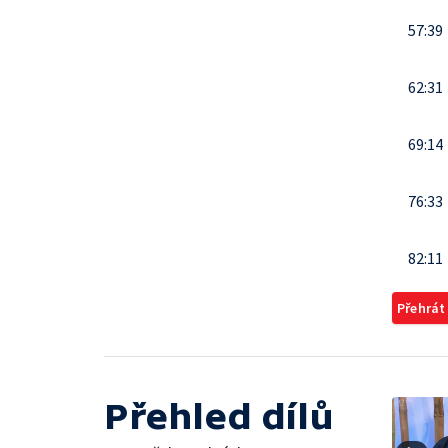
57:39
62:31
69:14
76:33
82:11
Přehrát
Přehled dílů