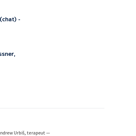
(chat) -
ssner,
 Andrew Urbiš, terapeut —