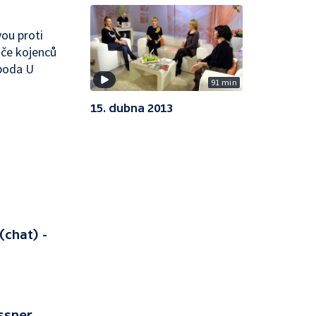
ou proti
áče kojenců
spoda U
91 min
15. dubna 2013
(chat) -
ssner,