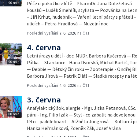
90 min
Péče o pokožku v létě – PharmDr. Jana Doleželová — 
kousků – Luděk Šmehlík, stylista — Pozvánka na Let
– Jiří Krhut, hudebník — Vaření: letní párty s přáteli 
ulicích – Petra Hradilová — Muzejní noc
Poslední vysílání
7. 6. 2026
na ČT1
4. června
Letní úrazy u dětí - doc. MUDr. Barbora Kučerová — Re
90 min
Pálka — Stardance - Hana Dvorská, Michal Kurtiš, T
— Debbie — Dětský čin roku — Zooterapie - Ondřej Bl
Barbora Jírová — Patrik Eliáš — Sladké recepty na lé
Poslední vysílání
4. 6. 2026
na ČT1
3. června
Anafylaktický šok, alergie - Mgr. Jitka Petanová, CSc
88 min
páru - Ing. Filip Izák — Styl - co zabalit na dovoleno
léto - paddleboard — Alžběta Jungrová — Kulturní p
Hanka Heřmánková, Zdeněk Žák, Josef Vrána