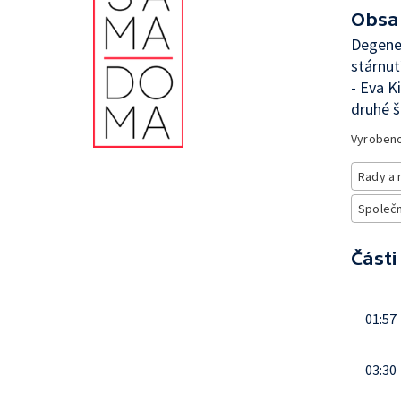
Obsa
Degener
stárnut
- Eva K
druhé š
Vyroben
Rady a 
Společno
Části
01:57
03:30