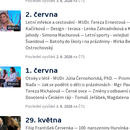
Poslední vysílání
3. 6. 2026
na ČT1
2. června
Letní infekce a cestování - MUDr. Tereza Ernestová — 
89 min
Kačírková — Design - terasa - Lenka Zahradníková a K
jahody - Simona Machurová — Letní sporty - volejbal
Švandová — Batohy do školy i na prázdniny - Mirka B
Ostrochovský
Poslední vysílání
2. 6. 2026
na ČT1
1. června
Otoky v létě - MUDr. Júlia Černohorská, PhD. — Pro
89 min
Naďa — Jak se podělit o děti o prázdninách - Mgr. Pav
Tereza Michalová — Černé ovce — Změny v odbavení na
Dovolená v Českém ráji - Tomáš Jeřábek, Magdalena
Poslední vysílání
1. 6. 2026
na ČT1
29. května
Filip František Červenka — 100. narozeniny Hurvínka