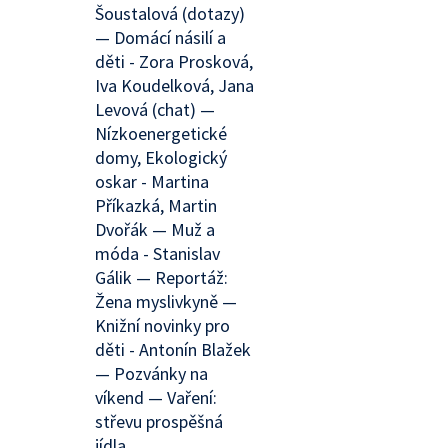
Šoustalová (dotazy)
— Domácí násilí a
děti - Zora Prosková,
Iva Koudelková, Jana
Levová (chat) —
Nízkoenergetické
domy, Ekologický
oskar - Martina
Příkazká, Martin
Dvořák — Muž a
móda - Stanislav
Gálik — Reportáž:
Žena myslivkyně —
Knižní novinky pro
děti - Antonín Blažek
— Pozvánky na
víkend — Vaření:
střevu prospěšná
jídla