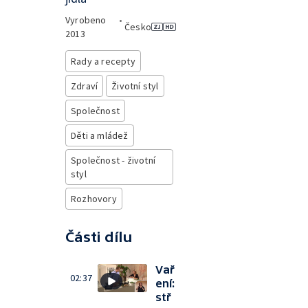
Vyrobeno
•
Česko
2013
Rady a recepty
Zdraví
Životní styl
Společnost
Děti a mládež
Společnost - životní
styl
Rozhovory
Části dílu
Vař
02:37
ení:
stř