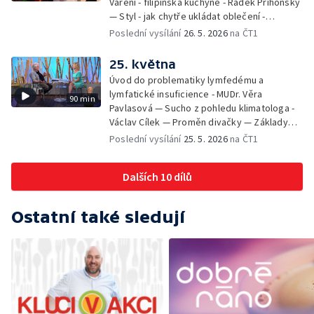
Vaření - filipínská kuchyně - Radek Příhonský
— Styl - jak chytře ukládat oblečení -
Veronika Slaninová — Běháme s dětmi - jak
Poslední vysílání
26. 5. 2026
na ČT1
neztratit motivaci - Přemysl Vida a Babeta
Schneiderová — Colours of Ostrava - Filip
25. května
Košťálek a Jan Vojtko — Tajemství křišťálové
Úvod do problematiky lymfedému a
planety - Jan Maxián, Petr Horák a Adélka
lymfatické insuficience - MUDr. Věra
90 min
Hesová — Český svaz ochránců přírody - Eva
Pavlasová — Sucho z pohledu klimatologa -
Šrailová
Václav Cílek — Proměn divačky — Základy
bezpečnosti dětí na inline bruslích - Petr
Poslední vysílání
25. 5. 2026
na ČT1
Štefan — Zuzana Zlatohlávková —
Zooterapie - praktické využití - Linda
Dalších 10 dílů
Tinková — Pražské jaro - Klára Boudalová,
Marko Ivanović
Ostatní také sledují