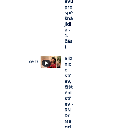
evu
pro
spě
šná
jídl
a -
1.
čás
t
Sliz
06:27
nic
e
stř
ev,
čišt
ění
stř
ev -
RN
Dr.
Ma
gd