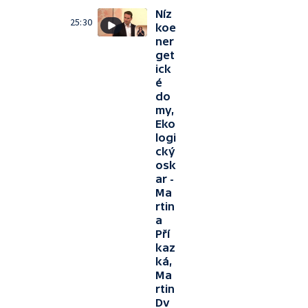
Níz
25:30
koe
ner
get
ick
é
do
my,
Eko
logi
cký
osk
ar -
Ma
rtin
a
Pří
kaz
ká,
Ma
rtin
Dv