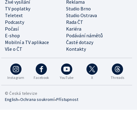
Živé vysílání
Reklama
TV poplatky
Studio Brno
Teletext
Studio Ostrava
Podcasty
Rada ČT
Počasí
Kariéra
E-shop
Podávání námětů
Mobilní a TV aplikace
Časté dotazy
Vše o ČT
Kontakty
Instagram
Facebook
YouTube
X
Threads
© Česká televize
•
•
English
Ochrana soukromí
Přístupnost