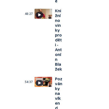
ě
Kni
48:27
žní
no
vin
ky
pro
dět
i -
Ant
oní
n
Bla
žek
Poz
54:37
ván
ky
na
vík
en
d