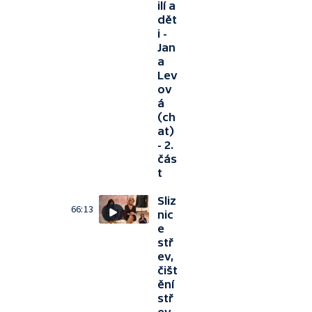
ilí a
dět
i -
Jan
a
Lev
ov
á
(ch
at)
- 2.
čás
t
Sliz
66:13
nic
e
stř
ev,
čišt
ění
stř