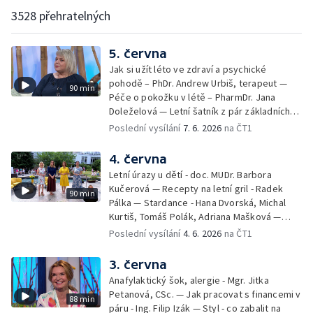
3528 přehratelných
5. června
Jak si užít léto ve zdraví a psychické
pohodě – PhDr. Andrew Urbiš, terapeut —
90 min
Péče o pokožku v létě – PharmDr. Jana
Doleželová — Letní šatník z pár základních
kousků – Luděk Šmehlík, stylista —
Poslední vysílání
7. 6. 2026
na ČT1
Pozvánka na Letní shakespearovské
slavnosti – Jiří Krhut, hudebník — Vaření:
4. června
letní párty s přáteli – Pavla Pavelková —
Letní úrazy u dětí - doc. MUDr. Barbora
Festival v ulicích – Petra Hradilová — Muzejní
Kučerová — Recepty na letní gril - Radek
90 min
noc
Pálka — Stardance - Hana Dvorská, Michal
Kurtiš, Tomáš Polák, Adriana Mašková —
Debbie — Dětský čin roku — Zooterapie -
Poslední vysílání
4. 6. 2026
na ČT1
Ondřej Bláha — Vázání květin - Barbora
Jírová — Patrik Eliáš — Sladké recepty na
3. června
léto - Míša Sedláčková
Anafylaktický šok, alergie - Mgr. Jitka
Petanová, CSc. — Jak pracovat s financemi v
88 min
páru - Ing. Filip Izák — Styl - co zabalit na