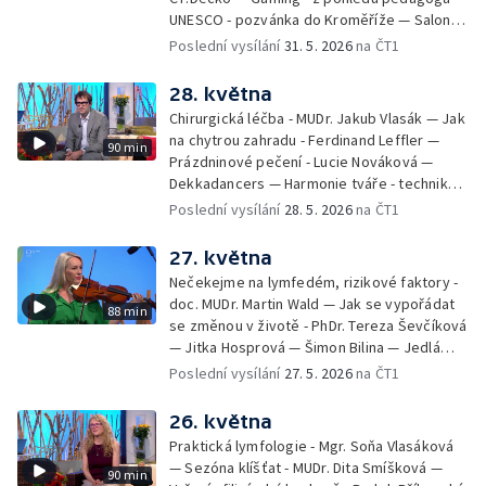
UNESCO - pozvánka do Kroměříže — Salon
filmových klapek
Poslední vysílání
31. 5. 2026
na ČT1
28. května
Chirurgická léčba - MUDr. Jakub Vlasák — Jak
na chytrou zahradu - Ferdinand Leffler —
90 min
Prázdninové pečení - Lucie Nováková —
Dekkadancers — Harmonie tváře - techniky
přírodního omlazení - Martina Kavecká —
Poslední vysílání
28. 5. 2026
na ČT1
Historické ohlédnutí - seriál Kamenný řád -
Petr Bednařík — Počasí s Michalem Žákem
27. května
Nečekejme na lymfedém, rizikové faktory -
doc. MUDr. Martin Wald — Jak se vypořádat
88 min
se změnou v životě - PhDr. Tereza Ševčíková
— Jitka Hosprová — Šimon Bilina — Jedlá
zahrada - Petra Matějková — Kulturní tipy
Poslední vysílání
27. 5. 2026
na ČT1
26. května
Praktická lymfologie - Mgr. Soňa Vlasáková
— Sezóna klíšťat - MUDr. Dita Smíšková —
90 min