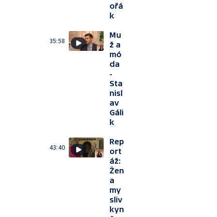
ořá
k
Mu
35:58
ž a
mó
da
-
Sta
nisl
av
Gáli
k
Rep
43:40
ort
áž:
Žen
a
my
sliv
kyn