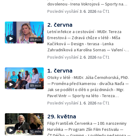
dovolenou - Irena Vokrojová — Sporty na
léto - paddleboard — Alžběta Jungrová —
Poslední vysílání
3. 6. 2026
na ČT1
Kulturní pozvánky — Počasí na léto — Hanka
Heřmánková, Zdeněk Žák, Josef Vrána
2. června
Letní infekce a cestování - MUDr. Tereza
Ernestová — Zdravá chůze v létě - Míša
89 min
Kačírková — Design - terasa - Lenka
Zahradníková a Karolína Sornas — Vaření -
jahody - Simona Machurová — Letní sporty -
Poslední vysílání
2. 6. 2026
na ČT1
volejbal - Kateřina Valková — Jana Švandová
— Batohy do školy i na prázdniny - Mirka
1. června
Belhová — Pramen - Ivan Ostrochovský
Otoky v létě - MUDr. Júlia Černohorská, PhD.
— Proměna před kamerou - divačka Naďa —
89 min
Jak se podělit o děti o prázdninách - Mgr.
Pavel Vintr — Sporty na léto - Tereza
Michalová — Černé ovce — Změny v
Poslední vysílání
1. 6. 2026
na ČT1
odbavení na letišti - Jiří Hannich — Dovolená
v Českém ráji - Tomáš Jeřábek, Magdalena
29. května
Borová, Eva Váchová
Filip František Červenka — 100. narozeniny
Hurvínka — Program Zlín Film Festivalu —
91 min
ČT:Déčko — Gaming - z pohledu pedagoga —