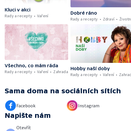
Kluci v akci
Dobré ráno
Rady a recepty
Vaření
Rady a recepty
Zdraví
Životn
Všechno, co mám ráda
Hobby naší doby
Rady a recepty
Vaření
Zahrada
Rady a recepty
Vaření
Zahra
Sama doma
na sociálních sítích
Facebook
Instagram
Napište nám
Otevřít