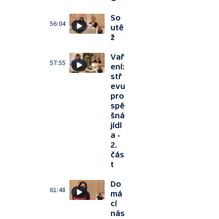
So
56:04
utě
ž
Vař
57:55
ení:
stř
evu
pro
spě
šná
jídl
a -
2.
čás
t
Do
61:48
má
cí
nás