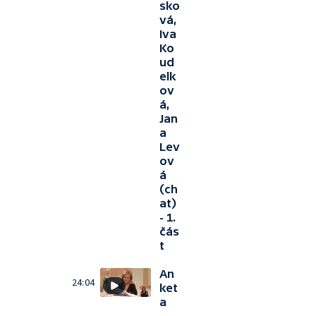
sko
vá,
Iva
Ko
ud
elk
ov
á,
Jan
a
Lev
ov
á
(ch
at)
- 1.
čás
t
An
24:04
ket
a