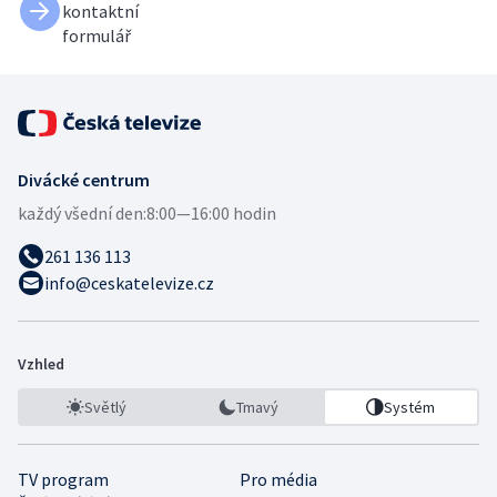
kontaktní
formulář
Divácké centrum
každý všední den:
8:00—16:00 hodin
261 136 113
info@ceskatelevize.cz
Vzhled
Světlý
Tmavý
Systém
TV program
Pro média