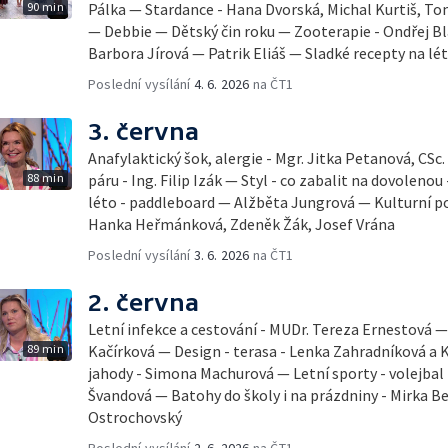
90 min
Pálka — Stardance - Hana Dvorská, Michal Kurtiš, T
— Debbie — Dětský čin roku — Zooterapie - Ondřej Bl
Barbora Jírová — Patrik Eliáš — Sladké recepty na lé
Poslední vysílání
4. 6. 2026
na ČT1
3. června
Anafylaktický šok, alergie - Mgr. Jitka Petanová, CSc
88 min
páru - Ing. Filip Izák — Styl - co zabalit na dovoleno
léto - paddleboard — Alžběta Jungrová — Kulturní p
Hanka Heřmánková, Zdeněk Žák, Josef Vrána
Poslední vysílání
3. 6. 2026
na ČT1
2. června
Letní infekce a cestování - MUDr. Tereza Ernestová — 
89 min
Kačírková — Design - terasa - Lenka Zahradníková a K
jahody - Simona Machurová — Letní sporty - volejbal
Švandová — Batohy do školy i na prázdniny - Mirka B
Ostrochovský