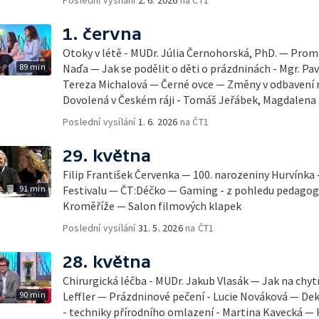
Poslední vysílání
2. 6. 2026
na ČT1
1. června
Otoky v létě - MUDr. Júlia Černohorská, PhD. — Pro
89 min
Naďa — Jak se podělit o děti o prázdninách - Mgr. Pav
Tereza Michalová — Černé ovce — Změny v odbavení na
Dovolená v Českém ráji - Tomáš Jeřábek, Magdalena
Poslední vysílání
1. 6. 2026
na ČT1
29. května
Filip František Červenka — 100. narozeniny Hurvínka
91 min
Festivalu — ČT:Déčko — Gaming - z pohledu pedago
Kroměříže — Salon filmových klapek
Poslední vysílání
31. 5. 2026
na ČT1
28. května
Chirurgická léčba - MUDr. Jakub Vlasák — Jak na chyt
90 min
Leffler — Prázdninové pečení - Lucie Nováková — D
- techniky přírodního omlazení - Martina Kavecká — H