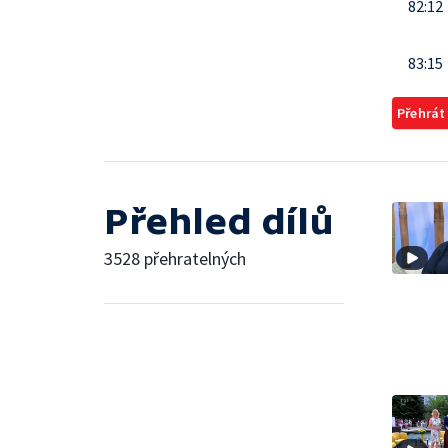
82:12
83:15
Přehrát
Přehled dílů
3528 přehratelných