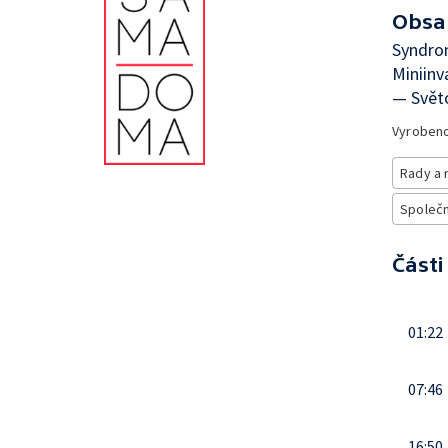
Obsa
Syndrom
Miniinv
— Svět
Vyroben
Rady a 
Společno
Části
01:22
07:46
16:50