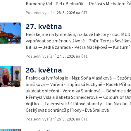
Kamenný řád - Petr Bednařík — Počasí s Michalem 
Poslední vysílání
28. 5. 2026
na ČT1
27. května
Nečekejme na lymfedém, rizikové faktory - doc. MUDr
88 min
vypořádat se změnou v životě - PhDr. Tereza Ševčík
Bilina — Jedlá zahrada - Petra Matějková — Kulturní 
Poslední vysílání
27. 5. 2026
na ČT1
26. května
Praktická lymfologie - Mgr. Soňa Vlasáková — Sezóna 
90 min
Smíšková — Vaření - filipínská kuchyně - Radek Příhon
ukládat oblečení - Veronika Slaninová — Běháme s dět
Přemysl Vida a Babeta Schneiderová — Colours of Ostr
Vojtko — Tajemství křišťálové planety - Jan Maxián,
Český svaz ochránců přírody - Eva Šrailová
Poslední vysílání
26. 5. 2026
na ČT1