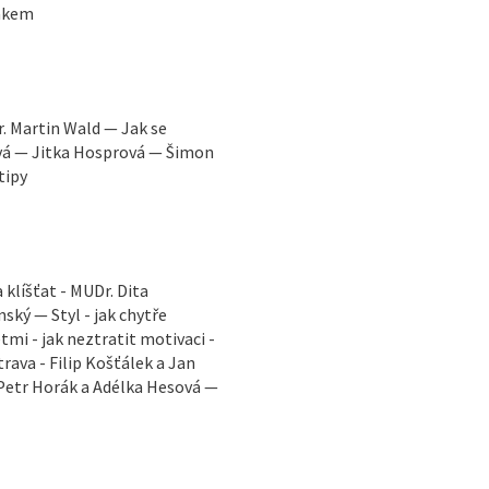
Žákem
. Martin Wald — Jak se
ová — Jitka Hosprová — Šimon
tipy
klíšťat - MUDr. Dita
ský — Styl - jak chytře
mi - jak neztratit motivaci -
ava - Filip Košťálek a Jan
 Petr Horák a Adélka Hesová —