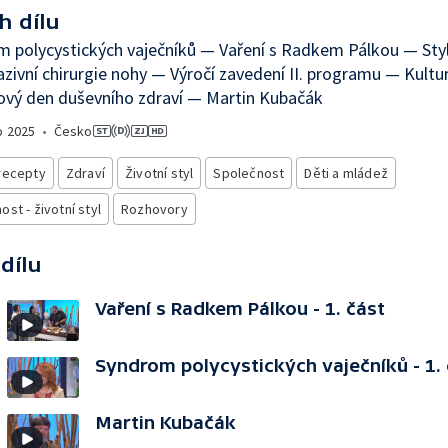
h dílu
 polycystických vaječníků — Vaření s Radkem Pálkou — Sty
azivní chirurgie nohy — Výročí zavedení II. programu — Kultu
ový den duševního zdraví — Martin Kubačák
o
2025
•
Česko
recepty
Zdraví
Životní styl
Společnost
Děti a mládež
st - životní styl
Rozhovory
 dílu
Vaření s Radkem Pálkou - 1. část
Syndrom polycystických vaječníků - 1. 
Martin Kubačák