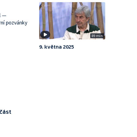
l —
rní pozvánky
89 min
9. května 2025
část