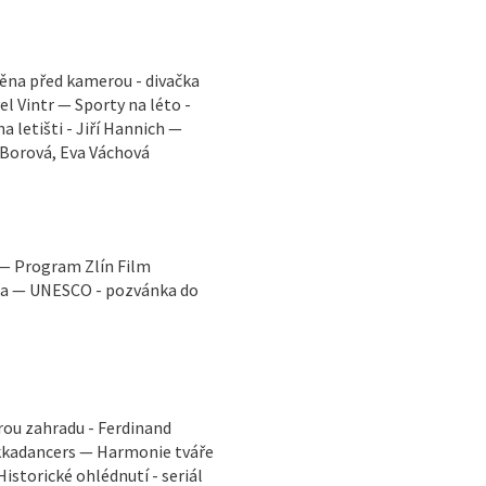
měna před kamerou - divačka
el Vintr — Sporty na léto -
 letišti - Jiří Hannich —
 Borová, Eva Váchová
 — Program Zlín Film
ga — UNESCO - pozvánka do
rou zahradu - Ferdinand
ekkadancers — Harmonie tváře
istorické ohlédnutí - seriál