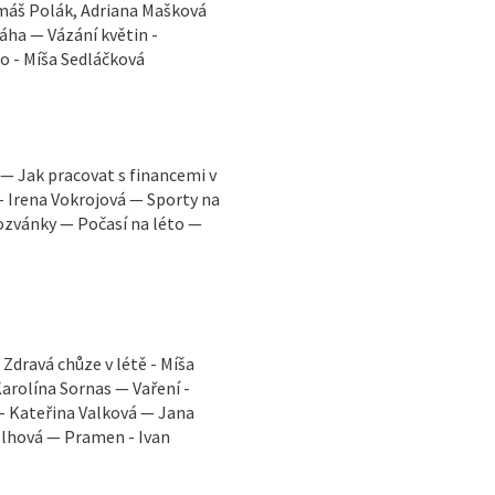
omáš Polák, Adriana Mašková
áha — Vázání květin -
to - Míša Sedláčková
. — Jak pracovat s financemi v
u - Irena Vokrojová — Sporty na
ozvánky — Počasí na léto —
Zdravá chůze v létě - Míša
arolína Sornas — Vaření -
 - Kateřina Valková — Jana
elhová — Pramen - Ivan