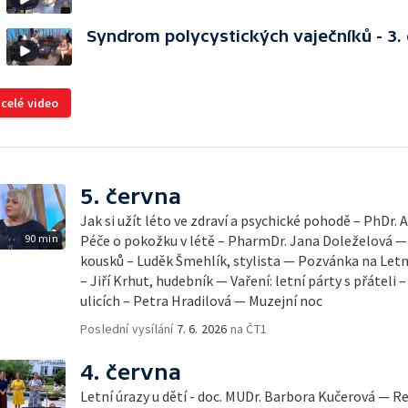
Syndrom polycystických vaječníků - 3. 
 celé video
5. června
Jak si užít léto ve zdraví a psychické pohodě – PhDr.
90 min
Péče o pokožku v létě – PharmDr. Jana Doleželová — 
kousků – Luděk Šmehlík, stylista — Pozvánka na Let
– Jiří Krhut, hudebník — Vaření: letní párty s přáteli 
ulicích – Petra Hradilová — Muzejní noc
Poslední vysílání
7. 6. 2026
na ČT1
4. června
Letní úrazy u dětí - doc. MUDr. Barbora Kučerová — Re