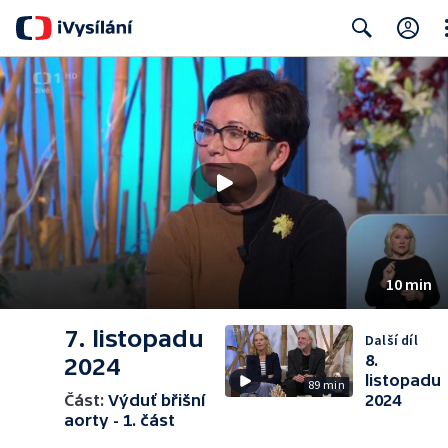
Cl
Search
10 min
7. listopadu
Další díl
8.
2024
listopadu
89 min
Část:
Výduť břišní
2024
aorty - 1. část