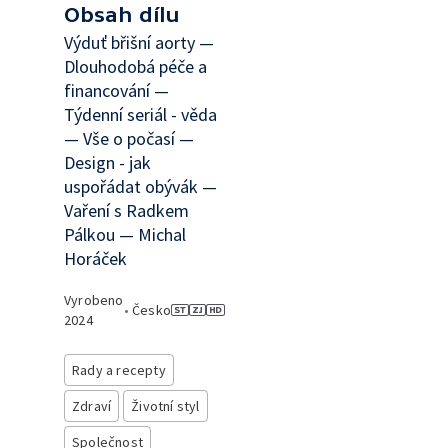
Obsah dílu
Výduť břišní aorty —
Dlouhodobá péče a
financování —
Týdenní seriál - věda
— Vše o počasí —
Design - jak
uspořádat obývák —
Vaření s Radkem
Pálkou — Michal
Horáček
Vyrobeno
•
Česko
2024
Rady a recepty
Zdraví
Životní styl
Společnost