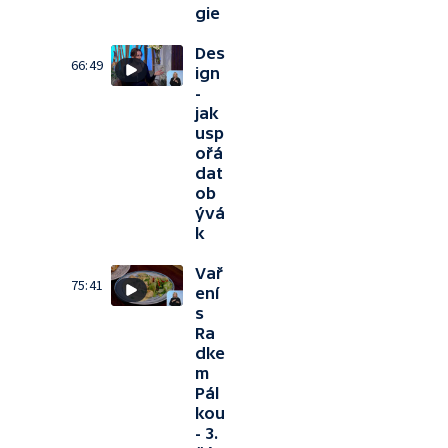
gie
Des
66:49
ign
-
jak
usp
ořá
dat
ob
ývá
k
Vař
75:41
ení
s
Ra
dke
m
Pál
kou
- 3.