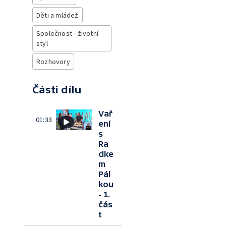
Děti a mládež
Společnost - životní
styl
Rozhovory
Části dílu
Vař
01:33
ení
s
Ra
dke
m
Pál
kou
- 1.
čás
t