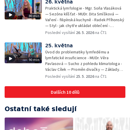
26. května
Praktická lymfologie - Mgr. Soňa Vlasáková
— Sezóna klíšťat - MUDr. Dita Smíšková —
90 min
Vaření - filipínská kuchyně - Radek Příhonský
— Styl - jak chytře ukládat oblečení -
Veronika Slaninová — Běháme s dětmi - jak
Poslední vysílání
26. 5. 2026
na ČT1
neztratit motivaci - Přemysl Vida a Babeta
Schneiderová — Colours of Ostrava - Filip
25. května
Košťálek a Jan Vojtko — Tajemství křišťálové
Úvod do problematiky lymfedému a
planety - Jan Maxián, Petr Horák a Adélka
lymfatické insuficience - MUDr. Věra
90 min
Hesová — Český svaz ochránců přírody - Eva
Pavlasová — Sucho z pohledu klimatologa -
Šrailová
Václav Cílek — Proměn divačky — Základy
bezpečnosti dětí na inline bruslích - Petr
Poslední vysílání
25. 5. 2026
na ČT1
Štefan — Zuzana Zlatohlávková —
Zooterapie - praktické využití - Linda
Dalších 10 dílů
Tinková — Pražské jaro - Klára Boudalová,
Marko Ivanović
Ostatní také sledují