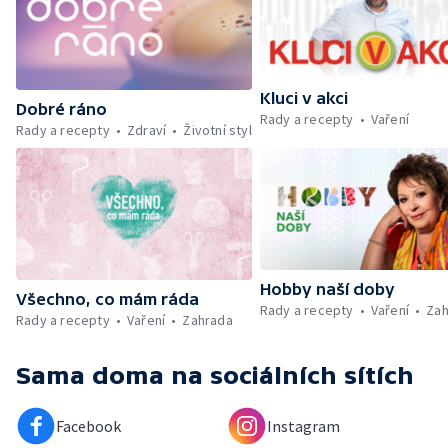
Kluci v akci
Dobré ráno
Rady a recepty
Vaření
Rady a recepty
Zdraví
Životní styl
Hobby naší doby
Všechno, co mám ráda
Rady a recepty
Vaření
Zah
Rady a recepty
Vaření
Zahrada
Sama doma
na sociálních sítích
Facebook
Instagram