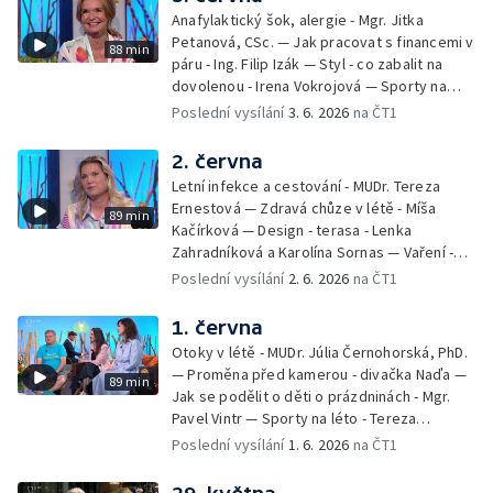
léto - Míša Sedláčková
Anafylaktický šok, alergie - Mgr. Jitka
Petanová, CSc. — Jak pracovat s financemi v
88 min
páru - Ing. Filip Izák — Styl - co zabalit na
dovolenou - Irena Vokrojová — Sporty na
léto - paddleboard — Alžběta Jungrová —
Poslední vysílání
3. 6. 2026
na ČT1
Kulturní pozvánky — Počasí na léto — Hanka
Heřmánková, Zdeněk Žák, Josef Vrána
2. června
Letní infekce a cestování - MUDr. Tereza
Ernestová — Zdravá chůze v létě - Míša
89 min
Kačírková — Design - terasa - Lenka
Zahradníková a Karolína Sornas — Vaření -
jahody - Simona Machurová — Letní sporty -
Poslední vysílání
2. 6. 2026
na ČT1
volejbal - Kateřina Valková — Jana Švandová
— Batohy do školy i na prázdniny - Mirka
1. června
Belhová — Pramen - Ivan Ostrochovský
Otoky v létě - MUDr. Júlia Černohorská, PhD.
— Proměna před kamerou - divačka Naďa —
89 min
Jak se podělit o děti o prázdninách - Mgr.
Pavel Vintr — Sporty na léto - Tereza
Michalová — Černé ovce — Změny v
Poslední vysílání
1. 6. 2026
na ČT1
odbavení na letišti - Jiří Hannich — Dovolená
v Českém ráji - Tomáš Jeřábek, Magdalena