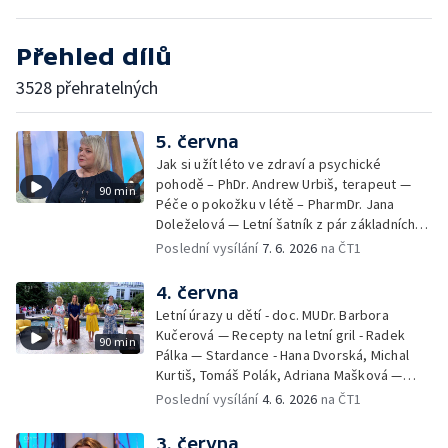
Přehled dílů
3528 přehratelných
5. června
Jak si užít léto ve zdraví a psychické
pohodě – PhDr. Andrew Urbiš, terapeut —
90 min
Péče o pokožku v létě – PharmDr. Jana
Doleželová — Letní šatník z pár základních
kousků – Luděk Šmehlík, stylista —
Poslední vysílání
7. 6. 2026
na ČT1
Pozvánka na Letní shakespearovské
slavnosti – Jiří Krhut, hudebník — Vaření:
4. června
letní párty s přáteli – Pavla Pavelková —
Letní úrazy u dětí - doc. MUDr. Barbora
Festival v ulicích – Petra Hradilová — Muzejní
Kučerová — Recepty na letní gril - Radek
90 min
noc
Pálka — Stardance - Hana Dvorská, Michal
Kurtiš, Tomáš Polák, Adriana Mašková —
Debbie — Dětský čin roku — Zooterapie -
Poslední vysílání
4. 6. 2026
na ČT1
Ondřej Bláha — Vázání květin - Barbora
Jírová — Patrik Eliáš — Sladké recepty na
3. června