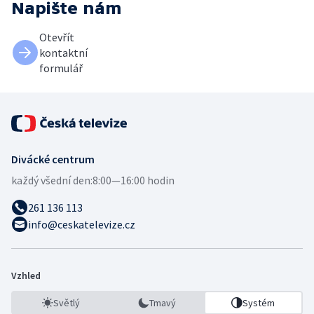
Napište nám
Otevřít
kontaktní
formulář
Divácké centrum
každý všední den:
8:00—16:00 hodin
261 136 113
info@ceskatelevize.cz
Vzhled
Světlý
Tmavý
Systém