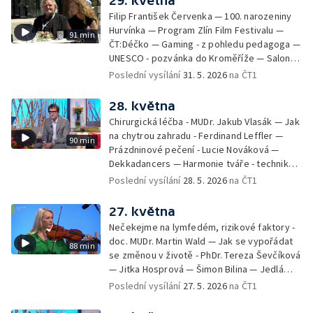
29. května
Borová, Eva Váchová
Filip František Červenka — 100. narozeniny
Hurvínka — Program Zlín Film Festivalu —
91 min
ČT:Déčko — Gaming - z pohledu pedagoga —
UNESCO - pozvánka do Kroměříže — Salon
filmových klapek
Poslední vysílání
31. 5. 2026
na ČT1
28. května
Chirurgická léčba - MUDr. Jakub Vlasák — Jak
na chytrou zahradu - Ferdinand Leffler —
90 min
Prázdninové pečení - Lucie Nováková —
Dekkadancers — Harmonie tváře - techniky
přírodního omlazení - Martina Kavecká —
Poslední vysílání
28. 5. 2026
na ČT1
Historické ohlédnutí - seriál Kamenný řád -
Petr Bednařík — Počasí s Michalem Žákem
27. května
Nečekejme na lymfedém, rizikové faktory -
doc. MUDr. Martin Wald — Jak se vypořádat
88 min
se změnou v životě - PhDr. Tereza Ševčíková
— Jitka Hosprová — Šimon Bilina — Jedlá
zahrada - Petra Matějková — Kulturní tipy
Poslední vysílání
27. 5. 2026
na ČT1