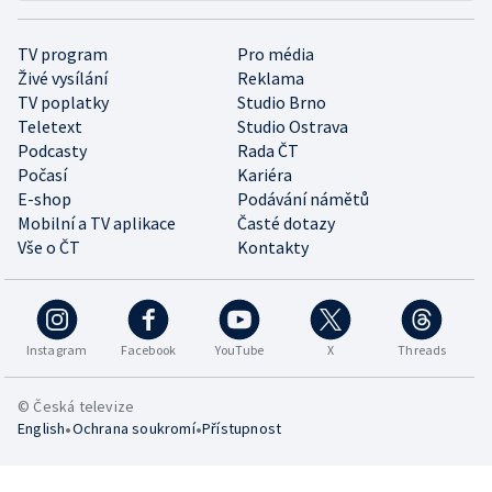
TV program
Pro média
Živé vysílání
Reklama
TV poplatky
Studio Brno
Teletext
Studio Ostrava
Podcasty
Rada ČT
Počasí
Kariéra
E-shop
Podávání námětů
Mobilní a TV aplikace
Časté dotazy
Vše o ČT
Kontakty
Instagram
Facebook
YouTube
X
Threads
© Česká televize
•
•
English
Ochrana soukromí
Přístupnost