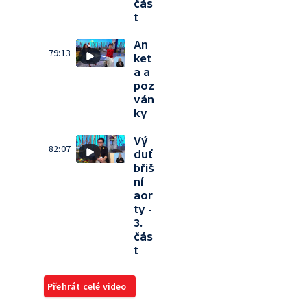
čás
t
An
79:13
ket
a a
poz
ván
ky
Vý
82:07
duť
břiš
ní
aor
ty -
3.
čás
t
Přehrát celé video