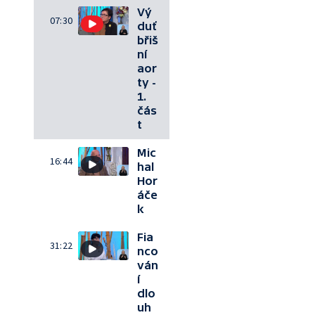
Vý
07:30
duť
břiš
ní
aor
ty -
1.
čás
t
Mic
16:44
hal
Hor
áče
k
Fia
31:22
nco
ván
í
dlo
uh