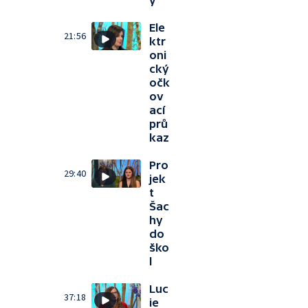
y
Ele
21:56
ktr
oni
cký
očk
ov
ací
prů
kaz
Pro
29:40
jek
t
Šac
hy
do
ško
l
Luc
37:18
ie