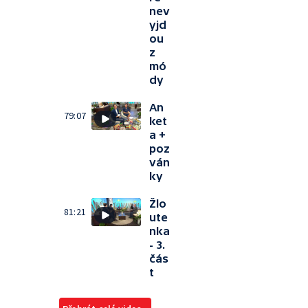
nev
yjd
ou
z
mó
dy
An
79:07
ket
a +
poz
ván
ky
Žlo
81:21
ute
nka
- 3.
čás
t