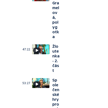
Gra
mel
ov
á,
pol
yg
otk
a
Žlo
47:22
ute
nka
- 2.
čás
t
Sp
53:27
ole
čen
ské
hry
pro