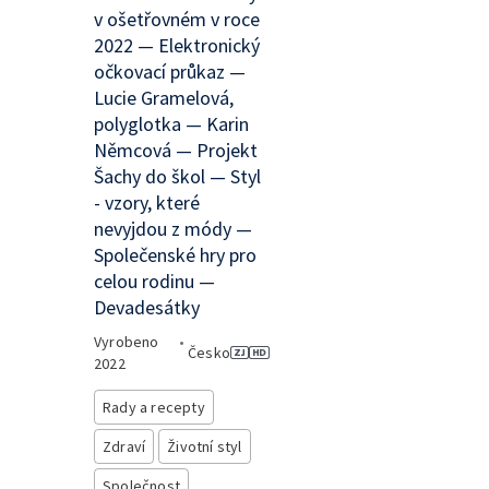
v ošetřovném v roce
2022 — Elektronický
očkovací průkaz —
Lucie Gramelová,
polyglotka — Karin
Němcová — Projekt
Šachy do škol — Styl
- vzory, které
nevyjdou z módy —
Společenské hry pro
celou rodinu —
Devadesátky
Vyrobeno
•
Česko
2022
Rady a recepty
Zdraví
Životní styl
Společnost