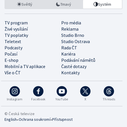
Světlý
Tmavý
Systém
TV program
Pro média
Živé vysílání
Reklama
TV poplatky
Studio Brno
Teletext
Studio Ostrava
Podcasty
Rada ČT
Počasí
Kariéra
E-shop
Podávání námětů
Mobilní a TV aplikace
Časté dotazy
Vše o ČT
Kontakty
Instagram
Facebook
YouTube
X
Threads
© Česká televize
•
•
English
Ochrana soukromí
Přístupnost