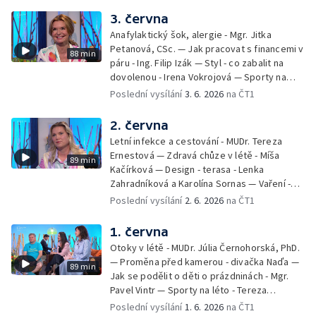
Jírová — Patrik Eliáš — Sladké recepty na
3. června
léto - Míša Sedláčková
Anafylaktický šok, alergie - Mgr. Jitka
Petanová, CSc. — Jak pracovat s financemi v
88 min
páru - Ing. Filip Izák — Styl - co zabalit na
dovolenou - Irena Vokrojová — Sporty na
léto - paddleboard — Alžběta Jungrová —
Poslední vysílání
3. 6. 2026
na ČT1
Kulturní pozvánky — Počasí na léto — Hanka
Heřmánková, Zdeněk Žák, Josef Vrána
2. června
Letní infekce a cestování - MUDr. Tereza
Ernestová — Zdravá chůze v létě - Míša
89 min
Kačírková — Design - terasa - Lenka
Zahradníková a Karolína Sornas — Vaření -
jahody - Simona Machurová — Letní sporty -
Poslední vysílání
2. 6. 2026
na ČT1
volejbal - Kateřina Valková — Jana Švandová
— Batohy do školy i na prázdniny - Mirka
1. června
Belhová — Pramen - Ivan Ostrochovský
Otoky v létě - MUDr. Júlia Černohorská, PhD.
— Proměna před kamerou - divačka Naďa —
89 min
Jak se podělit o děti o prázdninách - Mgr.
Pavel Vintr — Sporty na léto - Tereza
Michalová — Černé ovce — Změny v
Poslední vysílání
1. 6. 2026
na ČT1