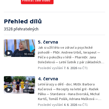
Přehrát celé video
Přehled dílů
3528 přehratelných
5. června
Jak si užít léto ve zdraví a psychické
pohodě – PhDr. Andrew Urbiš, terapeut —
90 min
Péče o pokožku v létě – PharmDr. Jana
Doleželová — Letní šatník z pár základních
kousků – Luděk Šmehlík, stylista —
Poslední vysílání
7. 6. 2026
na ČT1
Pozvánka na Letní shakespearovské
slavnosti – Jiří Krhut, hudebník — Vaření:
4. června
letní párty s přáteli – Pavla Pavelková —
Letní úrazy u dětí - doc. MUDr. Barbora
Festival v ulicích – Petra Hradilová — Muzejní
Kučerová — Recepty na letní gril - Radek
90 min
noc
Pálka — Stardance - Hana Dvorská, Michal
Kurtiš, Tomáš Polák, Adriana Mašková —
Debbie — Dětský čin roku — Zooterapie -
Poslední vysílání
4. 6. 2026
na ČT1
Ondřej Bláha — Vázání květin - Barbora