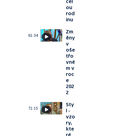
cel
ou
rod
inu
Zm
61:34
ěny
v
oše
třo
vné
m v
roc
e
202
2
Sty
71:15
l -
vzo
ry,
kte
ré