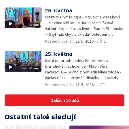
26. května
Praktická lymfologie - Mgr. Soňa Vlasáková
— Sezóna klíšťat - MUDr. Dita Smíšková —
90 min
Vaření - filipínská kuchyně - Radek Příhonský
— Styl - jak chytře ukládat oblečení -
Veronika Slaninová — Běháme s dětmi - jak
Poslední vysílání
26. 5. 2026
na ČT1
neztratit motivaci - Přemysl Vida a Babeta
Schneiderová — Colours of Ostrava - Filip
25. května
Košťálek a Jan Vojtko — Tajemství křišťálové
Úvod do problematiky lymfedému a
planety - Jan Maxián, Petr Horák a Adélka
lymfatické insuficience - MUDr. Věra
90 min
Hesová — Český svaz ochránců přírody - Eva
Pavlasová — Sucho z pohledu klimatologa -
Šrailová
Václav Cílek — Proměn divačky — Základy
bezpečnosti dětí na inline bruslích - Petr
Poslední vysílání
25. 5. 2026
na ČT1
Štefan — Zuzana Zlatohlávková —
Zooterapie - praktické využití - Linda
Dalších 10 dílů
Tinková — Pražské jaro - Klára Boudalová,
Marko Ivanović
Ostatní také sledují