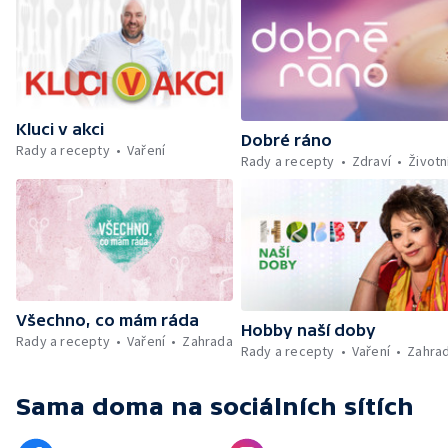
Kluci v akci
Dobré ráno
Rady a recepty
Vaření
Rady a recepty
Zdraví
Životn
Všechno, co mám ráda
Hobby naší doby
Rady a recepty
Vaření
Zahrada
Rady a recepty
Vaření
Zahra
Sama doma
na sociálních sítích