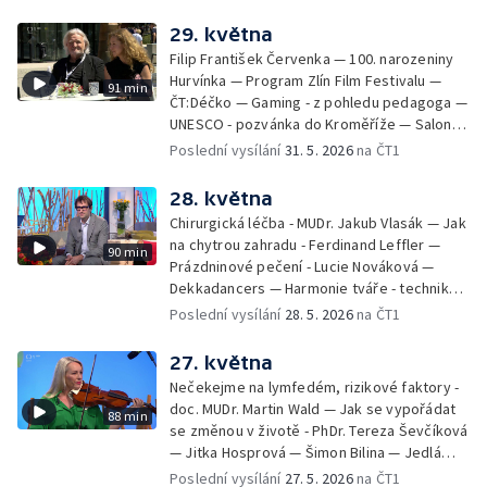
odbavení na letišti - Jiří Hannich — Dovolená
v Českém ráji - Tomáš Jeřábek, Magdalena
29. května
Borová, Eva Váchová
Filip František Červenka — 100. narozeniny
Hurvínka — Program Zlín Film Festivalu —
91 min
ČT:Déčko — Gaming - z pohledu pedagoga —
UNESCO - pozvánka do Kroměříže — Salon
filmových klapek
Poslední vysílání
31. 5. 2026
na ČT1
28. května
Chirurgická léčba - MUDr. Jakub Vlasák — Jak
na chytrou zahradu - Ferdinand Leffler —
90 min
Prázdninové pečení - Lucie Nováková —
Dekkadancers — Harmonie tváře - techniky
přírodního omlazení - Martina Kavecká —
Poslední vysílání
28. 5. 2026
na ČT1
Historické ohlédnutí - seriál Kamenný řád -
Petr Bednařík — Počasí s Michalem Žákem
27. května
Nečekejme na lymfedém, rizikové faktory -
doc. MUDr. Martin Wald — Jak se vypořádat
88 min
se změnou v životě - PhDr. Tereza Ševčíková
— Jitka Hosprová — Šimon Bilina — Jedlá
zahrada - Petra Matějková — Kulturní tipy
Poslední vysílání
27. 5. 2026
na ČT1