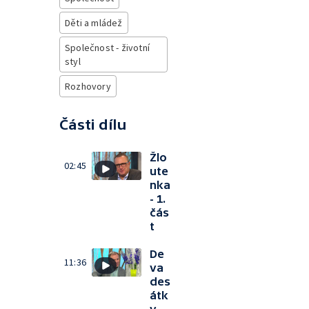
Děti a mládež
Společnost - životní
styl
Rozhovory
Části dílu
Žlo
02:45
ute
nka
- 1.
čás
t
De
11:36
va
des
átk