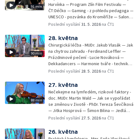
Hurvínka — Program Zlín Film Festivalu —
91 min
ČT:Déčko — Gaming - z pohledu pedagoga —
UNESCO - pozvánka do Kroměříže — Salon
filmových klapek
Poslední vysílání
31. 5. 2026
na ČT1
28. května
Chirurgická léčba - MUDr. Jakub Vlasák — Jak
na chytrou zahradu - Ferdinand Leffler —
90 min
Prázdninové pečení - Lucie Nováková —
Dekkadancers — Harmonie tváře - techniky
přírodního omlazení - Martina Kavecká —
Poslední vysílání
28. 5. 2026
na ČT1
Historické ohlédnutí - seriál Kamenný řád -
Petr Bednařík — Počasí s Michalem Žákem
27. května
Nečekejme na lymfedém, rizikové faktory -
doc. MUDr. Martin Wald — Jak se vypořádat
88 min
se změnou v životě - PhDr. Tereza Ševčíková
— Jitka Hosprová — Šimon Bilina — Jedlá
zahrada - Petra Matějková — Kulturní tipy
Poslední vysílání
27. 5. 2026
na ČT1
26. května
Praktická lymfologie - Mgr. Soňa Vlasáková