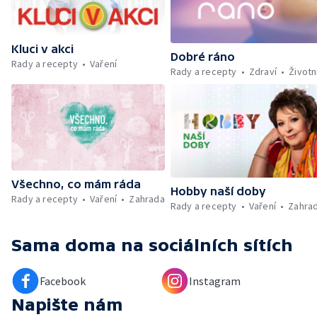
Kluci v akci
Dobré ráno
Rady a recepty
Vaření
Rady a recepty
Zdraví
Životn
Všechno, co mám ráda
Hobby naší doby
Rady a recepty
Vaření
Zahrada
Rady a recepty
Vaření
Zahra
Sama doma
na sociálních sítích
Facebook
Instagram
Napište nám