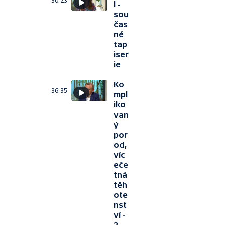
30:23
l -
sou
čas
né
tap
iser
ie
Ko
36:35
mpl
iko
van
ý
por
od,
víc
eče
tná
těh
ote
nst
ví -