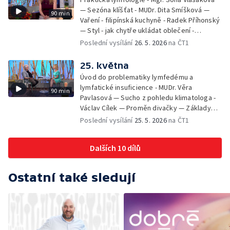
— Sezóna klíšťat - MUDr. Dita Smíšková —
90 min
Vaření - filipínská kuchyně - Radek Příhonský
— Styl - jak chytře ukládat oblečení -
Veronika Slaninová — Běháme s dětmi - jak
Poslední vysílání
26. 5. 2026
na ČT1
neztratit motivaci - Přemysl Vida a Babeta
Schneiderová — Colours of Ostrava - Filip
25. května
Košťálek a Jan Vojtko — Tajemství křišťálové
Úvod do problematiky lymfedému a
planety - Jan Maxián, Petr Horák a Adélka
lymfatické insuficience - MUDr. Věra
90 min
Hesová — Český svaz ochránců přírody - Eva
Pavlasová — Sucho z pohledu klimatologa -
Šrailová
Václav Cílek — Proměn divačky — Základy
bezpečnosti dětí na inline bruslích - Petr
Poslední vysílání
25. 5. 2026
na ČT1
Štefan — Zuzana Zlatohlávková —
Zooterapie - praktické využití - Linda
Dalších 10 dílů
Tinková — Pražské jaro - Klára Boudalová,
Marko Ivanović
Ostatní také sledují