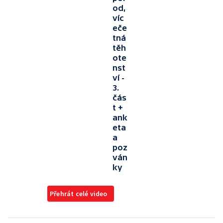
od,
víc
eče
tná
těh
ote
nst
ví -
3.
čás
t +
ank
eta
a
poz
ván
ky
Přehrát celé video