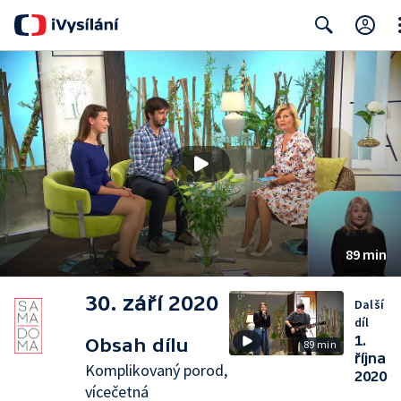
Cl
Search
89 min
30. září 2020
Další
díl
1.
Obsah dílu
89 min
října
Komplikovaný porod,
2020
vícečetná