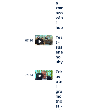
a
zmr
azo
ván
í
hub
Tes
67:36
t -
suš
ené
ho
uby
Zdr
74:43
av
otn
í
gra
mo
tno
st -