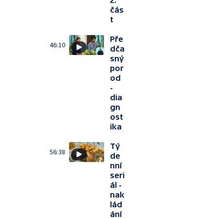
2.
čás
t
Pře
46:10
dča
sný
por
od
-
dia
gn
ost
ika
Tý
56:38
de
nní
seri
ál -
nak
lád
ání