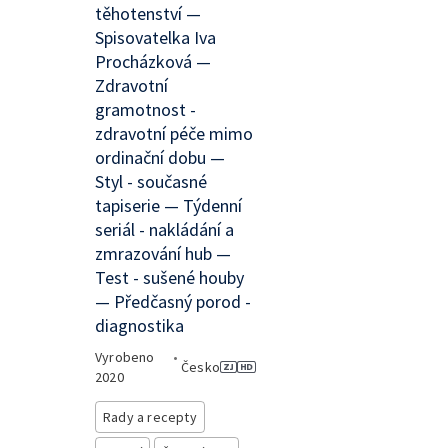
těhotenství —
Spisovatelka Iva
Procházková —
Zdravotní
gramotnost -
zdravotní péče mimo
ordinační dobu —
Styl - současné
tapiserie — Týdenní
seriál - nakládání a
zmrazování hub —
Test - sušené houby
— Předčasný porod -
diagnostika
Vyrobeno
•
Česko
2020
Rady a recepty