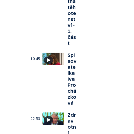
tná
těh
ote
nst
ví -
1.
čás
t
Spi
10:45
sov
ate
lka
Iva
Pro
chá
zko
vá
Zdr
22:53
av
otn
í