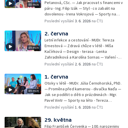
Petanová, CSc. — Jak pracovat s financemi v
88 min
páru - Ing. Filip Izák — Styl - co zabalit na
dovolenou - Irena Vokrojová — Sporty na
léto - paddleboard — Alžběta Jungrová —
Poslední vysílání
3. 6. 2026
na ČT1
Kulturní pozvánky — Počasí na léto — Hanka
Heřmánková, Zdeněk Žák, Josef Vrána
2. června
Letní infekce a cestování - MUDr. Tereza
Ernestová — Zdravá chůze v létě - Míša
89 min
Kačírková — Design - terasa - Lenka
Zahradníková a Karolína Sornas — Vaření -
jahody - Simona Machurová — Letní sporty -
Poslední vysílání
2. 6. 2026
na ČT1
volejbal - Kateřina Valková — Jana Švandová
— Batohy do školy i na prázdniny - Mirka
1. června
Belhová — Pramen - Ivan Ostrochovský
Otoky v létě - MUDr. Júlia Černohorská, PhD.
— Proměna před kamerou - divačka Naďa —
89 min
Jak se podělit o děti o prázdninách - Mgr.
Pavel Vintr — Sporty na léto - Tereza
Michalová — Černé ovce — Změny v
Poslední vysílání
1. 6. 2026
na ČT1
odbavení na letišti - Jiří Hannich — Dovolená
v Českém ráji - Tomáš Jeřábek, Magdalena
29. května
Borová, Eva Váchová
Filip František Červenka — 100. narozeniny