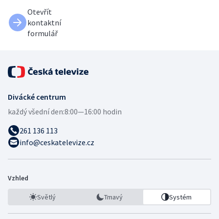
Otevřít
kontaktní
formulář
Divácké centrum
každý všední den:
8:00—16:00 hodin
261 136 113
info@ceskatelevize.cz
Vzhled
Světlý
Tmavý
Systém