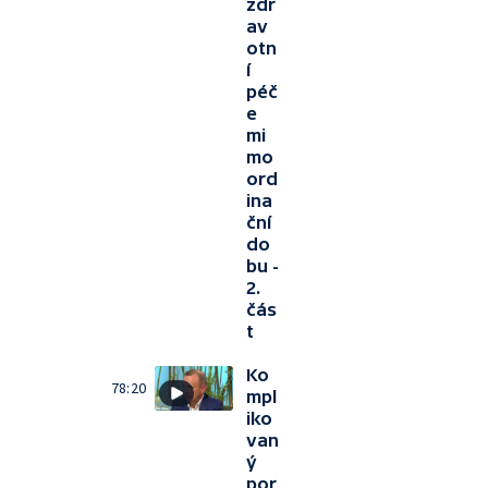
zdr
av
otn
í
péč
e
mi
mo
ord
ina
ční
do
bu -
2.
čás
t
Ko
78:20
mpl
iko
van
ý
por