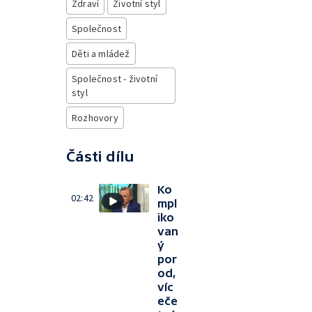
Zdraví
Životní styl
Společnost
Děti a mládež
Společnost - životní
styl
Rozhovory
Části dílu
Ko
02:42
mpl
iko
van
ý
por
od,
víc
eče