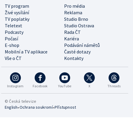
TV program
Pro média
Živé vysílání
Reklama
TV poplatky
Studio Brno
Teletext
Studio Ostrava
Podcasty
Rada ČT
Počasí
Kariéra
E-shop
Podávání námětů
Mobilní a TV aplikace
Časté dotazy
Vše o ČT
Kontakty
Instagram
Facebook
YouTube
X
Threads
© Česká televize
•
•
English
Ochrana soukromí
Přístupnost