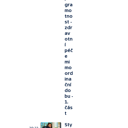
gra
mo
tno
st -
zdr
av
otn
í
péč
e
mi
mo
ord
ina
ční
do
bu -
1.
čás
t
Sty