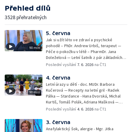
Přehled dílů
3528 přehratelných
5. června
Jak si užít léto ve zdraví a psychické
pohodě – PhDr. Andrew Urbiš, terapeut —
90 min
Péče o pokožku v létě – PharmDr. Jana
Doleželová — Letní šatník z pár základních
kousků – Luděk Šmehlík, stylista —
Poslední vysílání
7. 6. 2026
na ČT1
Pozvánka na Letní shakespearovské
slavnosti – Jiří Krhut, hudebník — Vaření:
4. června
letní párty s přáteli – Pavla Pavelková —
Letní úrazy u dětí - doc. MUDr. Barbora
Festival v ulicích – Petra Hradilová — Muzejní
Kučerová — Recepty na letní gril - Radek
90 min
noc
Pálka — Stardance - Hana Dvorská, Michal
Kurtiš, Tomáš Polák, Adriana Mašková —
Debbie — Dětský čin roku — Zooterapie -
Poslední vysílání
4. 6. 2026
na ČT1
Ondřej Bláha — Vázání květin - Barbora
Jírová — Patrik Eliáš — Sladké recepty na
3. června
léto - Míša Sedláčková
Anafylaktický šok, alergie - Mgr. Jitka