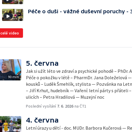
Péče o duši - vážné duševní poruchy - 3
 celé video
5. června
Jak si užít léto ve zdraví a psychické pohodě – PhDr.
90 min
Péče o pokožku v létě – PharmDr. Jana Doleželová — 
kousků – Luděk Šmehlík, stylista — Pozvánka na Let
– Jiří Krhut, hudebník — Vaření: letní párty s přáteli 
ulicích – Petra Hradilová — Muzejní noc
Poslední vysílání
7. 6. 2026
na ČT1
4. června
Letní úrazy u dětí - doc. MUDr. Barbora Kučerová — Re