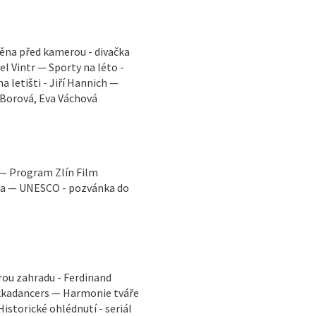
měna před kamerou - divačka
el Vintr — Sporty na léto -
 letišti - Jiří Hannich —
 Borová, Eva Váchová
 — Program Zlín Film
ga — UNESCO - pozvánka do
rou zahradu - Ferdinand
ekkadancers — Harmonie tváře
istorické ohlédnutí - seriál