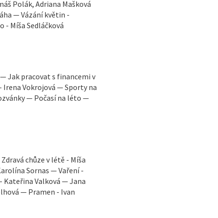
omáš Polák, Adriana Mašková
áha — Vázání květin -
to - Míša Sedláčková
. — Jak pracovat s financemi v
u - Irena Vokrojová — Sporty na
ozvánky — Počasí na léto —
Zdravá chůze v létě - Míša
arolína Sornas — Vaření -
 - Kateřina Valková — Jana
elhová — Pramen - Ivan