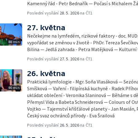
Kamenný řád - Petr Bednařík — Počasí s Michalem 
Poslední vysílání
28. 5. 2026
na ČT1
27. května
Nečekejme na lymfedém, rizikové faktory - doc. MUDr
88 min
vypořádat se změnou v životě - PhDr. Tereza Ševčík
Bilina — Jedlá zahrada - Petra Matějková — Kulturní 
Poslední vysílání
27. 5. 2026
na ČT1
26. května
Praktická lymfologie - Mgr. Soňa Vlasáková — Sezóna 
90 min
Smíšková — Vaření - filipínská kuchyně - Radek Příhon
ukládat oblečení - Veronika Slaninová — Běháme s dět
Přemysl Vida a Babeta Schneiderová — Colours of Ostr
Vojtko — Tajemství křišťálové planety - Jan Maxián,
Český svaz ochránců přírody - Eva Šrailová
Poslední vysílání
26. 5. 2026
na ČT1