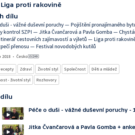
Liga proti rakovině
h dílu
duši - vážné duševní poruchy — Pojištění pronajímaného byt
ky kontrol SZPI — Jitka Čvančarová a Pavla Gomba — Chyst
 itinerář cestovních zajímavostí a výletů — Liga proti rakovin
pečí přenosu — Festival novodobých kutilů
o
2018
•
Česko
recepty
Zdraví
Životní styl
Společnost
Děti a mládež
st - životní styl
Rozhovory
 dílu
Péče o duši - vážné duševní poruchy - 1
Jitka Čvančarová a Pavla Gomba + ank