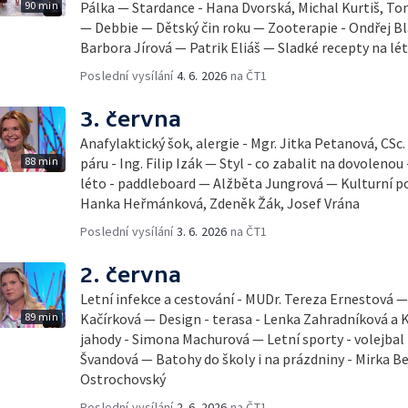
90 min
Pálka — Stardance - Hana Dvorská, Michal Kurtiš, T
— Debbie — Dětský čin roku — Zooterapie - Ondřej Bl
Barbora Jírová — Patrik Eliáš — Sladké recepty na lé
Poslední vysílání
4. 6. 2026
na ČT1
3. června
Anafylaktický šok, alergie - Mgr. Jitka Petanová, CSc
88 min
páru - Ing. Filip Izák — Styl - co zabalit na dovoleno
léto - paddleboard — Alžběta Jungrová — Kulturní p
Hanka Heřmánková, Zdeněk Žák, Josef Vrána
Poslední vysílání
3. 6. 2026
na ČT1
2. června
Letní infekce a cestování - MUDr. Tereza Ernestová — 
89 min
Kačírková — Design - terasa - Lenka Zahradníková a K
jahody - Simona Machurová — Letní sporty - volejbal
Švandová — Batohy do školy i na prázdniny - Mirka B
Ostrochovský
Poslední vysílání
2. 6. 2026
na ČT1