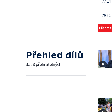
77:24
79:52
Přehrát
Přehled dílů
3528 přehratelných