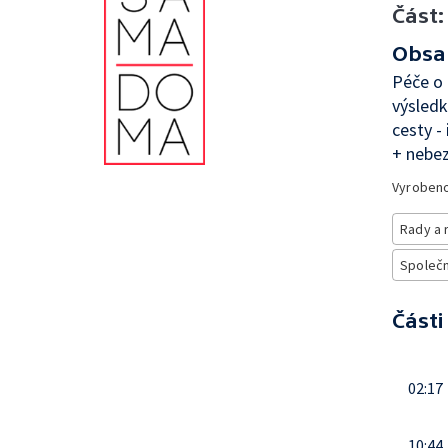
Část:
Obsa
Péče o 
výsled
cesty -
+ nebez
Vyroben
Rady a 
Společno
Části
02:17
10:44