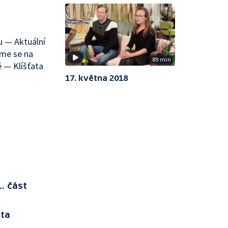
u — Aktuální
áme se na
89 min
ě — Klíšťata
17. května 2018
. část
eta