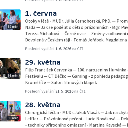
1. června
Otoky v létě - MUDr. Júlia Černohorská, PhD. — Pro
89 min
Naďa — Jak se podělit o děti o prázdninách - Mgr. Pav
Tereza Michalová — Černé ovce — Změny v odbavení na
Dovolená v Českém ráji - Tomáš Jeřábek, Magdalena
Poslední vysílání
1. 6. 2026
na ČT1
29. května
Filip František Červenka — 100. narozeniny Hurvínka
91 min
Festivalu — ČT:Déčko — Gaming - z pohledu pedago
Kroměříže — Salon filmových klapek
Poslední vysílání
31. 5. 2026
na ČT1
28. května
Chirurgická léčba - MUDr. Jakub Vlasák — Jak na chyt
90 min
Leffler — Prázdninové pečení - Lucie Nováková — D
- techniky přírodního omlazení - Martina Kavecká — H