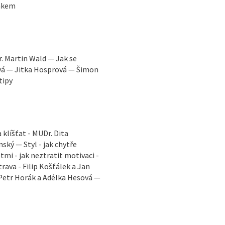
Žákem
. Martin Wald — Jak se
ová — Jitka Hosprová — Šimon
tipy
klíšťat - MUDr. Dita
ský — Styl - jak chytře
mi - jak neztratit motivaci -
ava - Filip Košťálek a Jan
 Petr Horák a Adélka Hesová —