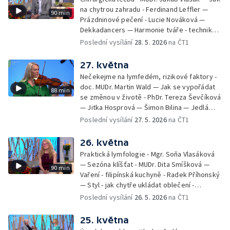
na chytrou zahradu - Ferdinand Leffler —
90 min
Prázdninové pečení - Lucie Nováková —
Dekkadancers — Harmonie tváře - techniky
přírodního omlazení - Martina Kavecká —
Poslední vysílání
28. 5. 2026
na ČT1
Historické ohlédnutí - seriál Kamenný řád -
Petr Bednařík — Počasí s Michalem Žákem
27. května
Nečekejme na lymfedém, rizikové faktory -
doc. MUDr. Martin Wald — Jak se vypořádat
88 min
se změnou v životě - PhDr. Tereza Ševčíková
— Jitka Hosprová — Šimon Bilina — Jedlá
zahrada - Petra Matějková — Kulturní tipy
Poslední vysílání
27. 5. 2026
na ČT1
26. května
Praktická lymfologie - Mgr. Soňa Vlasáková
— Sezóna klíšťat - MUDr. Dita Smíšková —
90 min
Vaření - filipínská kuchyně - Radek Příhonský
— Styl - jak chytře ukládat oblečení -
Veronika Slaninová — Běháme s dětmi - jak
Poslední vysílání
26. 5. 2026
na ČT1
neztratit motivaci - Přemysl Vida a Babeta
Schneiderová — Colours of Ostrava - Filip
25. května
Košťálek a Jan Vojtko — Tajemství křišťálové