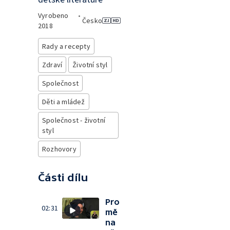
Vyrobeno
•
Česko
2018
Rady a recepty
Zdraví
Životní styl
Společnost
Děti a mládež
Společnost - životní
styl
Rozhovory
Části dílu
Pro
02:31
mě
na