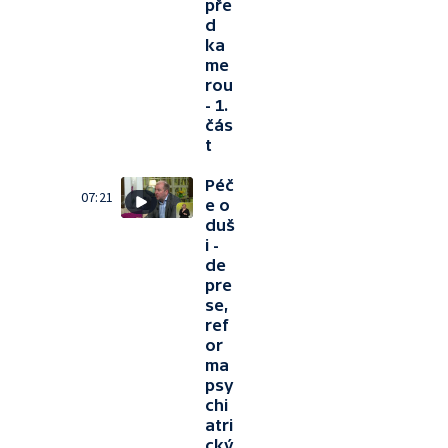
pře
d
ka
me
rou
- 1.
čás
t
Péč
07:21
e o
duš
i -
de
pre
se,
ref
or
ma
psy
chi
atri
cký