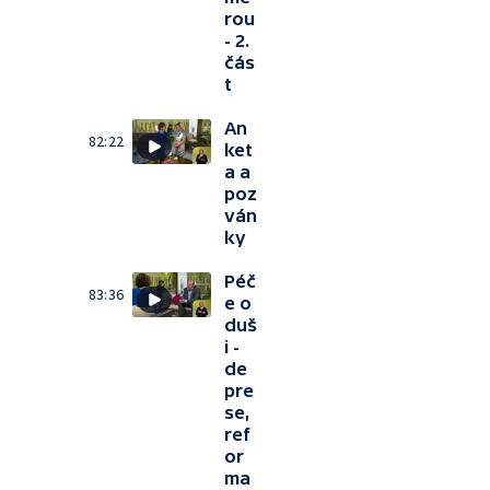
rou
- 2.
čás
t
An
82:22
ket
a a
poz
ván
ky
Péč
83:36
e o
duš
i -
de
pre
se,
ref
or
ma