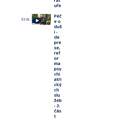
rat
uře
Péč
53:01
e o
duš
i -
de
pre
se,
ref
or
ma
psy
chi
atri
cký
ch
slu
žeb
- 2.
čás
t