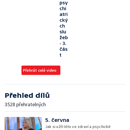
psy
chi
atri
cký
ch
slu
žeb
- 3.
čás
t
Přehrát celé video
Přehled dílů
3528 přehratelných
5. června
Jak si užít léto ve zdraví a psychické