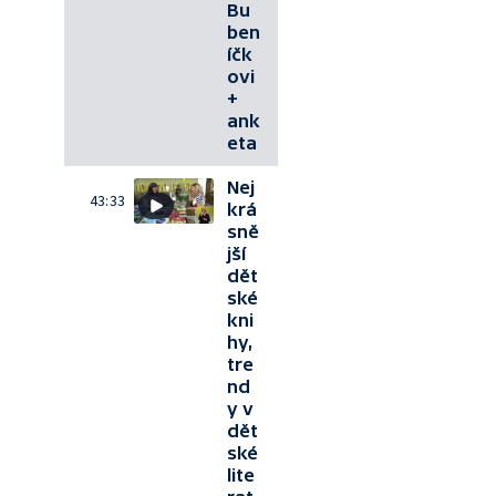
Bu
ben
íčk
ovi
+
ank
eta
Nej
43:33
krá
sně
jší
dět
ské
kni
hy,
tre
nd
y v
dět
ské
lite