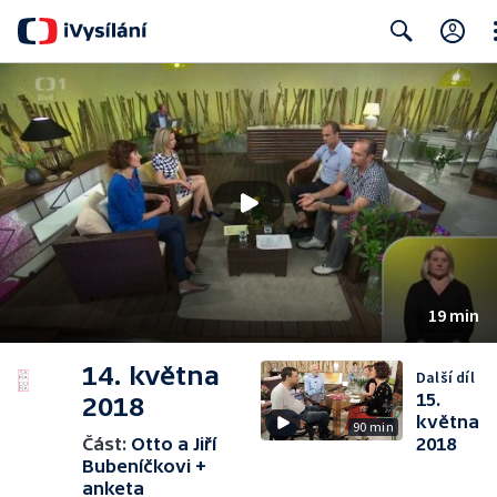
Cl
Search
19 min
14. května
Další díl
15.
2018
května
90 min
Část:
Otto a Jiří
2018
Bubeníčkovi +
anketa