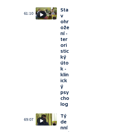
Sta
61:10
v
ohr
ože
ní -
ter
ori
stic
ký
úto
k -
klin
ick
ý
psy
cho
log
Tý
69:07
de
nní