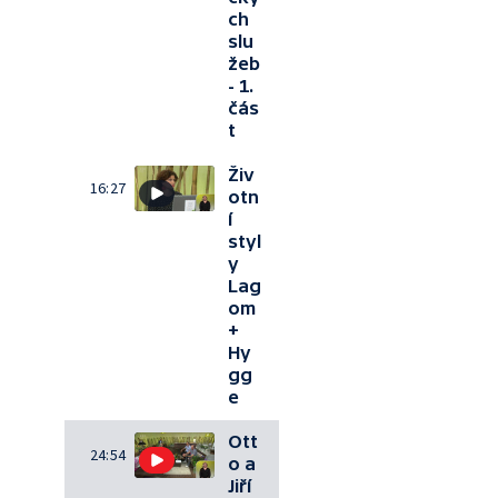
ch
slu
žeb
- 1.
čás
t
Živ
16:27
otn
í
styl
y
Lag
om
+
Hy
gg
e
Ott
24:54
o a
Jiří