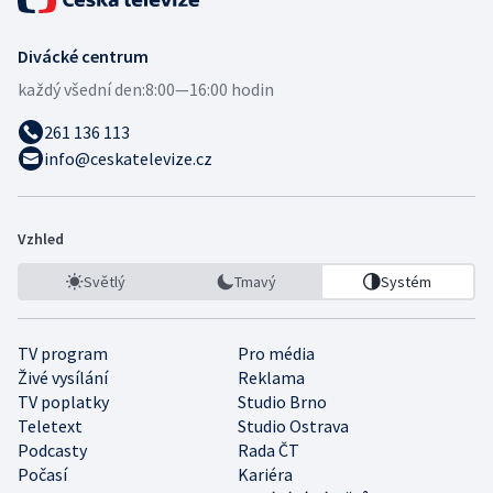
Divácké centrum
každý všední den:
8:00—16:00 hodin
261 136 113
info@ceskatelevize.cz
Vzhled
Světlý
Tmavý
Systém
TV program
Pro média
Živé vysílání
Reklama
TV poplatky
Studio Brno
Teletext
Studio Ostrava
Podcasty
Rada ČT
Počasí
Kariéra