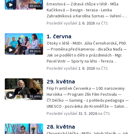
Ernestová — Zdravá chůze v létě - Míša
89 min
Kačírková — Design - terasa - Lenka
Zahradníková a Karolína Sornas — Vaření -
jahody - Simona Machurová — Letní sporty -
Poslední vysílání
2. 6. 2026
na ČT1
volejbal - Kateřina Valková — Jana Švandová
— Batohy do školy i na prázdniny - Mirka
1. června
Belhová — Pramen - Ivan Ostrochovský
Otoky v létě - MUDr. Júlia Černohorská, PhD.
— Proměna před kamerou - divačka Naďa —
89 min
Jak se podělit o děti o prázdninách - Mgr.
Pavel Vintr — Sporty na léto - Tereza
Michalová — Černé ovce — Změny v
Poslední vysílání
1. 6. 2026
na ČT1
odbavení na letišti - Jiří Hannich — Dovolená
v Českém ráji - Tomáš Jeřábek, Magdalena
29. května
Borová, Eva Váchová
Filip František Červenka — 100. narozeniny
Hurvínka — Program Zlín Film Festivalu —
91 min
ČT:Déčko — Gaming - z pohledu pedagoga —
UNESCO - pozvánka do Kroměříže — Salon
filmových klapek
Poslední vysílání
31. 5. 2026
na ČT1
28. května
Chirurgická léčba - MUDr. Jakub Vlasák — Jak