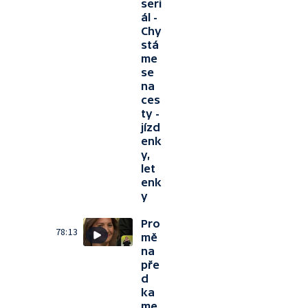
seri
ál -
Chy
stá
me
se
na
ces
ty -
jízd
enk
y,
let
enk
y
Pro
78:13
mě
na
pře
d
ka
me