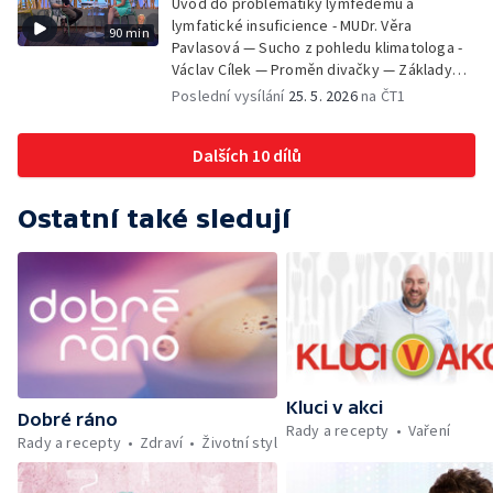
Úvod do problematiky lymfedému a
planety - Jan Maxián, Petr Horák a Adélka
lymfatické insuficience - MUDr. Věra
90 min
Hesová — Český svaz ochránců přírody - Eva
Pavlasová — Sucho z pohledu klimatologa -
Šrailová
Václav Cílek — Proměn divačky — Základy
bezpečnosti dětí na inline bruslích - Petr
Poslední vysílání
25. 5. 2026
na ČT1
Štefan — Zuzana Zlatohlávková —
Zooterapie - praktické využití - Linda
Dalších 10 dílů
Tinková — Pražské jaro - Klára Boudalová,
Marko Ivanović
Ostatní také sledují
Kluci v akci
Dobré ráno
Rady a recepty
Vaření
Rady a recepty
Zdraví
Životní styl