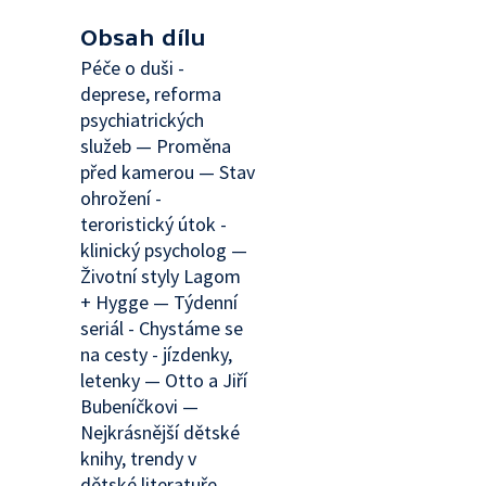
Obsah dílu
Péče o duši -
deprese, reforma
psychiatrických
služeb — Proměna
před kamerou — Stav
ohrožení -
teroristický útok -
klinický psycholog —
Životní styly Lagom
+ Hygge — Týdenní
seriál - Chystáme se
na cesty - jízdenky,
letenky — Otto a Jiří
Bubeníčkovi —
Nejkrásnější dětské
knihy, trendy v
dětské literatuře