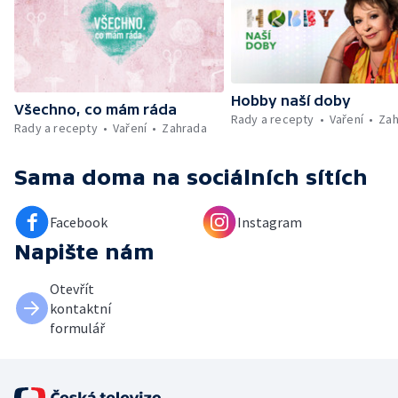
Hobby naší doby
Všechno, co mám ráda
Rady a recepty
Vaření
Zah
Rady a recepty
Vaření
Zahrada
Sama doma
na sociálních sítích
Facebook
Instagram
Napište nám
Otevřít
kontaktní
formulář