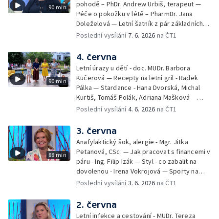
pohodě – PhDr. Andrew Urbiš, terapeut —
90 min
Péče o pokožku v létě – PharmDr. Jana
Doleželová — Letní šatník z pár základních
kousků – Luděk Šmehlík, stylista —
Poslední vysílání
7. 6. 2026
na ČT1
Pozvánka na Letní shakespearovské
slavnosti – Jiří Krhut, hudebník — Vaření:
4. června
letní párty s přáteli – Pavla Pavelková —
Letní úrazy u dětí - doc. MUDr. Barbora
Festival v ulicích – Petra Hradilová — Muzejní
Kučerová — Recepty na letní gril - Radek
90 min
noc
Pálka — Stardance - Hana Dvorská, Michal
Kurtiš, Tomáš Polák, Adriana Mašková —
Debbie — Dětský čin roku — Zooterapie -
Poslední vysílání
4. 6. 2026
na ČT1
Ondřej Bláha — Vázání květin - Barbora
Jírová — Patrik Eliáš — Sladké recepty na
3. června
léto - Míša Sedláčková
Anafylaktický šok, alergie - Mgr. Jitka
Petanová, CSc. — Jak pracovat s financemi v
88 min
páru - Ing. Filip Izák — Styl - co zabalit na
dovolenou - Irena Vokrojová — Sporty na
léto - paddleboard — Alžběta Jungrová —
Poslední vysílání
3. 6. 2026
na ČT1
Kulturní pozvánky — Počasí na léto — Hanka
Heřmánková, Zdeněk Žák, Josef Vrána
2. června
Letní infekce a cestování - MUDr. Tereza