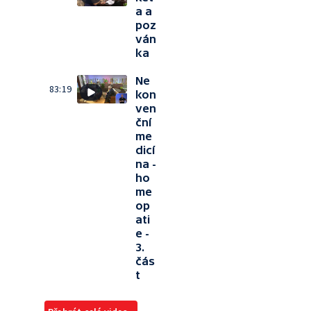
a a
poz
ván
ka
Ne
83:19
kon
ven
ční
me
dicí
na -
ho
me
op
ati
e -
3.
čás
t