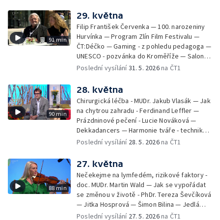
odbavení na letišti - Jiří Hannich — Dovolená
v Českém ráji - Tomáš Jeřábek, Magdalena
29. května
Borová, Eva Váchová
Filip František Červenka — 100. narozeniny
Hurvínka — Program Zlín Film Festivalu —
91 min
ČT:Déčko — Gaming - z pohledu pedagoga —
UNESCO - pozvánka do Kroměříže — Salon
filmových klapek
Poslední vysílání
31. 5. 2026
na ČT1
28. května
Chirurgická léčba - MUDr. Jakub Vlasák — Jak
na chytrou zahradu - Ferdinand Leffler —
90 min
Prázdninové pečení - Lucie Nováková —
Dekkadancers — Harmonie tváře - techniky
přírodního omlazení - Martina Kavecká —
Poslední vysílání
28. 5. 2026
na ČT1
Historické ohlédnutí - seriál Kamenný řád -
Petr Bednařík — Počasí s Michalem Žákem
27. května
Nečekejme na lymfedém, rizikové faktory -
doc. MUDr. Martin Wald — Jak se vypořádat
88 min
se změnou v životě - PhDr. Tereza Ševčíková
— Jitka Hosprová — Šimon Bilina — Jedlá
zahrada - Petra Matějková — Kulturní tipy
Poslední vysílání
27. 5. 2026
na ČT1