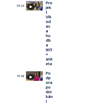
Pro
59:16
jek
t
Vlk
od
av
a
hu
db
a
léčí
+
ank
eta
Po
70:48
dp
ora
po
dni
kán
í