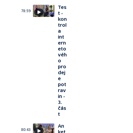
Tes
78:59
t -
kon
trol
a
int
ern
eto
véh
o
pro
dej
e
pot
rav
in -
3.
čás
t
An
80:43
ket