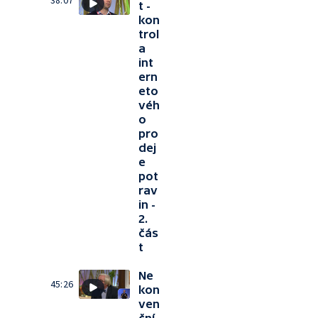
38:07
t -
kon
trol
a
int
ern
eto
véh
o
pro
dej
e
pot
rav
in -
2.
čás
t
Ne
45:26
kon
ven