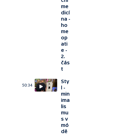
ční
me
dicí
na -
ho
me
op
ati
e -
2.
čás
t
Sty
50:34
l -
min
ima
lis
mu
s v
mó
dě