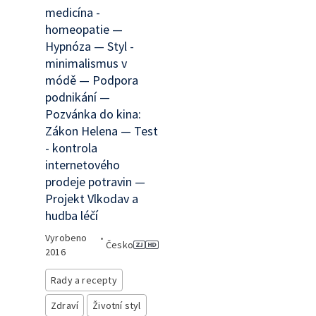
medicína -
homeopatie —
Hypnóza — Styl -
minimalismus v
módě — Podpora
podnikání —
Pozvánka do kina:
Zákon Helena — Test
- kontrola
internetového
prodeje potravin —
Projekt Vlkodav a
hudba léčí
Vyrobeno
•
Česko
2016
Rady a recepty
Zdraví
Životní styl