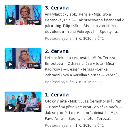
Jírová — Patrik Eliáš — Sladké recepty na
3. června
léto - Míša Sedláčková
Anafylaktický šok, alergie - Mgr. Jitka
Petanová, CSc. — Jak pracovat s financemi v
88 min
páru - Ing. Filip Izák — Styl - co zabalit na
dovolenou - Irena Vokrojová — Sporty na
léto - paddleboard — Alžběta Jungrová —
Poslední vysílání
3. 6. 2026
na ČT1
Kulturní pozvánky — Počasí na léto — Hanka
Heřmánková, Zdeněk Žák, Josef Vrána
2. června
Letní infekce a cestování - MUDr. Tereza
Ernestová — Zdravá chůze v létě - Míša
89 min
Kačírková — Design - terasa - Lenka
Zahradníková a Karolína Sornas — Vaření -
jahody - Simona Machurová — Letní sporty -
Poslední vysílání
2. 6. 2026
na ČT1
volejbal - Kateřina Valková — Jana Švandová
— Batohy do školy i na prázdniny - Mirka
1. června
Belhová — Pramen - Ivan Ostrochovský
Otoky v létě - MUDr. Júlia Černohorská, PhD.
— Proměna před kamerou - divačka Naďa —
89 min
Jak se podělit o děti o prázdninách - Mgr.
Pavel Vintr — Sporty na léto - Tereza
Michalová — Černé ovce — Změny v
Poslední vysílání
1. 6. 2026
na ČT1