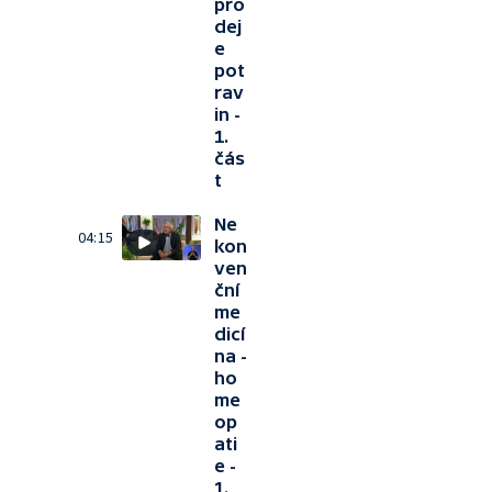
pro
dej
e
pot
rav
in -
1.
čás
t
Ne
04:15
kon
ven
ční
me
dicí
na -
ho
me
op
ati
e -
1.