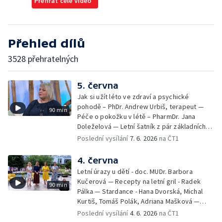
Přehrát celé video
Přehled dílů
3528 přehratelných
5. června
Jak si užít léto ve zdraví a psychické
pohodě – PhDr. Andrew Urbiš, terapeut —
90 min
Péče o pokožku v létě – PharmDr. Jana
Doleželová — Letní šatník z pár základních
kousků – Luděk Šmehlík, stylista —
Poslední vysílání
7. 6. 2026
na ČT1
Pozvánka na Letní shakespearovské
slavnosti – Jiří Krhut, hudebník — Vaření:
4. června
letní párty s přáteli – Pavla Pavelková —
Letní úrazy u dětí - doc. MUDr. Barbora
Festival v ulicích – Petra Hradilová — Muzejní
Kučerová — Recepty na letní gril - Radek
90 min
noc
Pálka — Stardance - Hana Dvorská, Michal
Kurtiš, Tomáš Polák, Adriana Mašková —
Debbie — Dětský čin roku — Zooterapie -
Poslední vysílání
4. 6. 2026
na ČT1
Ondřej Bláha — Vázání květin - Barbora