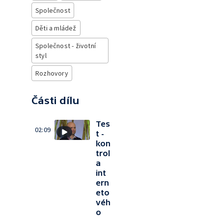
Společnost
Děti a mládež
Společnost - životní
styl
Rozhovory
Části dílu
Tes
02:09
t -
kon
trol
a
int
ern
eto
véh
o