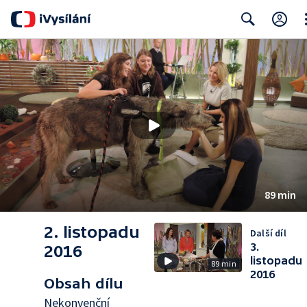
Cl
Search
89 min
2. listopadu
Další díl
3.
2016
listopadu
89 min
2016
Obsah dílu
Nekonvenční