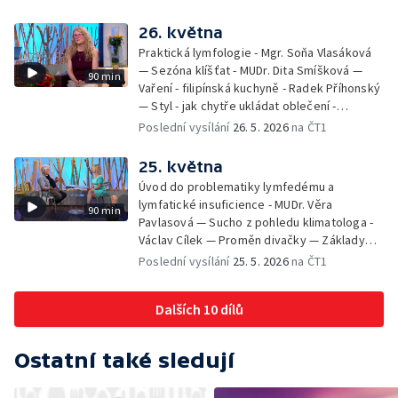
26. května
Praktická lymfologie - Mgr. Soňa Vlasáková
— Sezóna klíšťat - MUDr. Dita Smíšková —
90 min
Vaření - filipínská kuchyně - Radek Příhonský
— Styl - jak chytře ukládat oblečení -
Veronika Slaninová — Běháme s dětmi - jak
Poslední vysílání
26. 5. 2026
na ČT1
neztratit motivaci - Přemysl Vida a Babeta
Schneiderová — Colours of Ostrava - Filip
25. května
Košťálek a Jan Vojtko — Tajemství křišťálové
Úvod do problematiky lymfedému a
planety - Jan Maxián, Petr Horák a Adélka
lymfatické insuficience - MUDr. Věra
90 min
Hesová — Český svaz ochránců přírody - Eva
Pavlasová — Sucho z pohledu klimatologa -
Šrailová
Václav Cílek — Proměn divačky — Základy
bezpečnosti dětí na inline bruslích - Petr
Poslední vysílání
25. 5. 2026
na ČT1
Štefan — Zuzana Zlatohlávková —
Zooterapie - praktické využití - Linda
Dalších 10 dílů
Tinková — Pražské jaro - Klára Boudalová,
Marko Ivanović
Ostatní také sledují