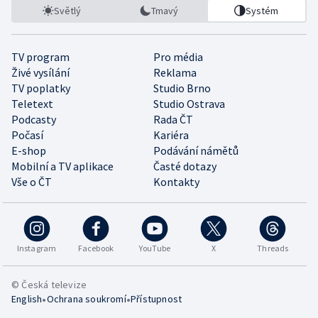
Světlý
Tmavý
Systém
TV program
Pro média
Živé vysílání
Reklama
TV poplatky
Studio Brno
Teletext
Studio Ostrava
Podcasty
Rada ČT
Počasí
Kariéra
E-shop
Podávání námětů
Mobilní a TV aplikace
Časté dotazy
Vše o ČT
Kontakty
Instagram
Facebook
YouTube
X
Threads
© Česká televize
•
•
English
Ochrana soukromí
Přístupnost