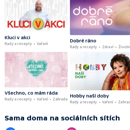
Kluci v akci
Dobré ráno
Rady a recepty
Vaření
Rady a recepty
Zdraví
Životn
Všechno, co mám ráda
Hobby naší doby
Rady a recepty
Vaření
Zahrada
Rady a recepty
Vaření
Zahra
Sama doma
na sociálních sítích