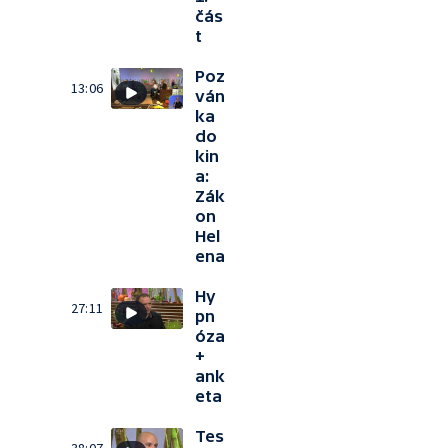
čás
t
Poz
13:06
ván
ka
do
kin
a:
Zák
on
Hel
ena
Hy
27:11
pn
óza
+
ank
eta
Tes