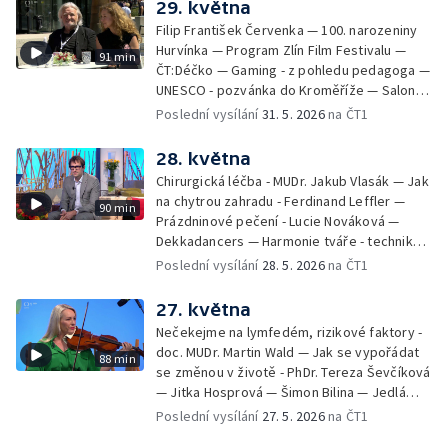
29. května
Borová, Eva Váchová
Filip František Červenka — 100. narozeniny
Hurvínka — Program Zlín Film Festivalu —
91 min
ČT:Déčko — Gaming - z pohledu pedagoga —
UNESCO - pozvánka do Kroměříže — Salon
filmových klapek
Poslední vysílání
31. 5. 2026
na ČT1
28. května
Chirurgická léčba - MUDr. Jakub Vlasák — Jak
na chytrou zahradu - Ferdinand Leffler —
90 min
Prázdninové pečení - Lucie Nováková —
Dekkadancers — Harmonie tváře - techniky
přírodního omlazení - Martina Kavecká —
Poslední vysílání
28. 5. 2026
na ČT1
Historické ohlédnutí - seriál Kamenný řád -
Petr Bednařík — Počasí s Michalem Žákem
27. května
Nečekejme na lymfedém, rizikové faktory -
doc. MUDr. Martin Wald — Jak se vypořádat
88 min
se změnou v životě - PhDr. Tereza Ševčíková
— Jitka Hosprová — Šimon Bilina — Jedlá
zahrada - Petra Matějková — Kulturní tipy
Poslední vysílání
27. 5. 2026
na ČT1