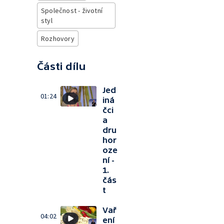
Společnost - životní
styl
Rozhovory
Části dílu
Jed
01:24
iná
čci
a
dru
hor
oze
ní -
1.
čás
t
Vař
04:02
ení