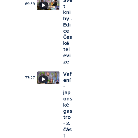
Svě
69:59
t
kni
hy -
Edi
ce
Čes
ké
tel
evi
ze
Vař
77:27
ení
-
jap
ons
ké
gas
tro
- 2.
čás
t