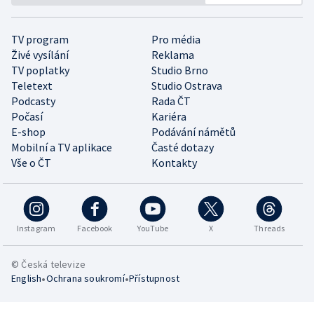
TV program
Pro média
Živé vysílání
Reklama
TV poplatky
Studio Brno
Teletext
Studio Ostrava
Podcasty
Rada ČT
Počasí
Kariéra
E-shop
Podávání námětů
Mobilní a TV aplikace
Časté dotazy
Vše o ČT
Kontakty
Instagram
Facebook
YouTube
X
Threads
© Česká televize
•
•
English
Ochrana soukromí
Přístupnost