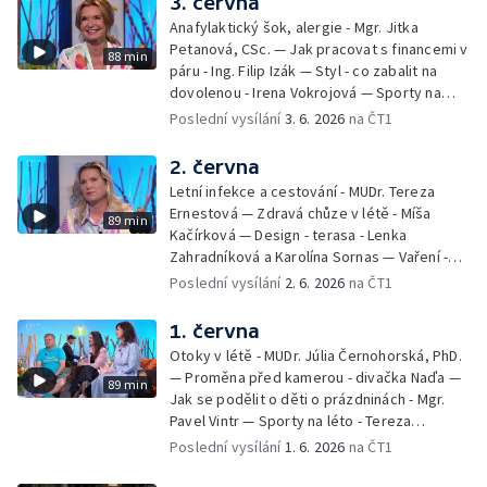
3. června
léto - Míša Sedláčková
Anafylaktický šok, alergie - Mgr. Jitka
Petanová, CSc. — Jak pracovat s financemi v
88 min
páru - Ing. Filip Izák — Styl - co zabalit na
dovolenou - Irena Vokrojová — Sporty na
léto - paddleboard — Alžběta Jungrová —
Poslední vysílání
3. 6. 2026
na ČT1
Kulturní pozvánky — Počasí na léto — Hanka
Heřmánková, Zdeněk Žák, Josef Vrána
2. června
Letní infekce a cestování - MUDr. Tereza
Ernestová — Zdravá chůze v létě - Míša
89 min
Kačírková — Design - terasa - Lenka
Zahradníková a Karolína Sornas — Vaření -
jahody - Simona Machurová — Letní sporty -
Poslední vysílání
2. 6. 2026
na ČT1
volejbal - Kateřina Valková — Jana Švandová
— Batohy do školy i na prázdniny - Mirka
1. června
Belhová — Pramen - Ivan Ostrochovský
Otoky v létě - MUDr. Júlia Černohorská, PhD.
— Proměna před kamerou - divačka Naďa —
89 min
Jak se podělit o děti o prázdninách - Mgr.
Pavel Vintr — Sporty na léto - Tereza
Michalová — Černé ovce — Změny v
Poslední vysílání
1. 6. 2026
na ČT1
odbavení na letišti - Jiří Hannich — Dovolená
v Českém ráji - Tomáš Jeřábek, Magdalena