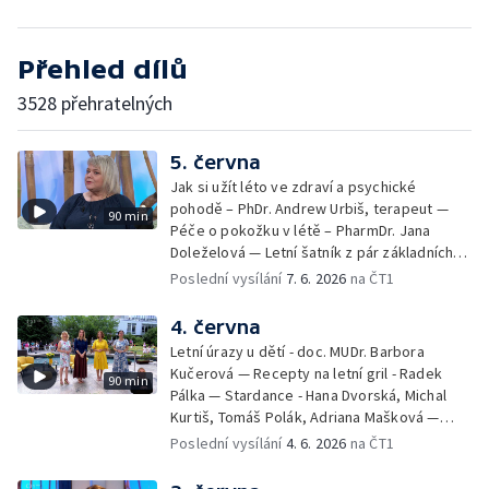
Přehled dílů
3528 přehratelných
5. června
Jak si užít léto ve zdraví a psychické
pohodě – PhDr. Andrew Urbiš, terapeut —
90 min
Péče o pokožku v létě – PharmDr. Jana
Doleželová — Letní šatník z pár základních
kousků – Luděk Šmehlík, stylista —
Poslední vysílání
7. 6. 2026
na ČT1
Pozvánka na Letní shakespearovské
slavnosti – Jiří Krhut, hudebník — Vaření:
4. června
letní párty s přáteli – Pavla Pavelková —
Letní úrazy u dětí - doc. MUDr. Barbora
Festival v ulicích – Petra Hradilová — Muzejní
Kučerová — Recepty na letní gril - Radek
90 min
noc
Pálka — Stardance - Hana Dvorská, Michal
Kurtiš, Tomáš Polák, Adriana Mašková —
Debbie — Dětský čin roku — Zooterapie -
Poslední vysílání
4. 6. 2026
na ČT1
Ondřej Bláha — Vázání květin - Barbora
Jírová — Patrik Eliáš — Sladké recepty na