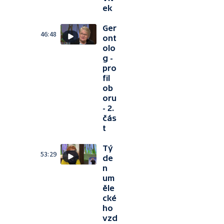
ek
Ger
46:48
ont
olo
g -
pro
fil
ob
oru
- 2.
čás
t
Tý
53:29
de
n
um
ěle
cké
ho
vzd