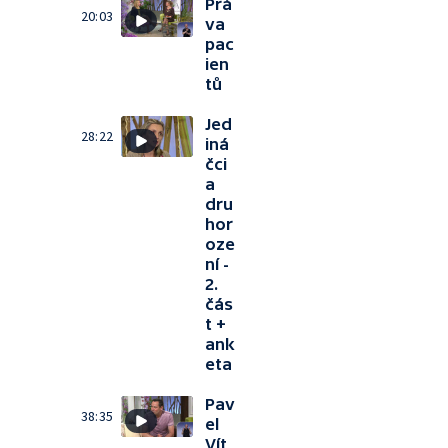
Prá
20:03
va
pac
ien
tů
Jed
28:22
iná
čci
a
dru
hor
oze
ní -
2.
čás
t +
ank
eta
Pav
38:35
el
Vít