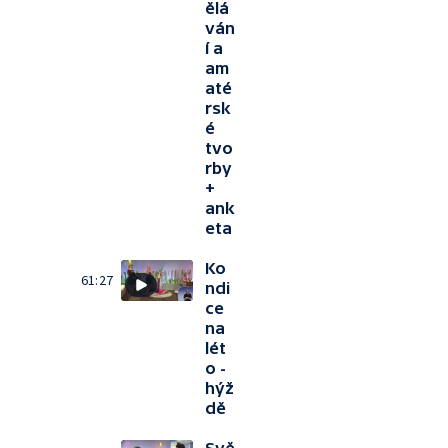
ělá
ván
í a
am
até
rsk
é
tvo
rby
+
ank
eta
Ko
61:27
ndi
ce
na
lét
o -
hýž
dě