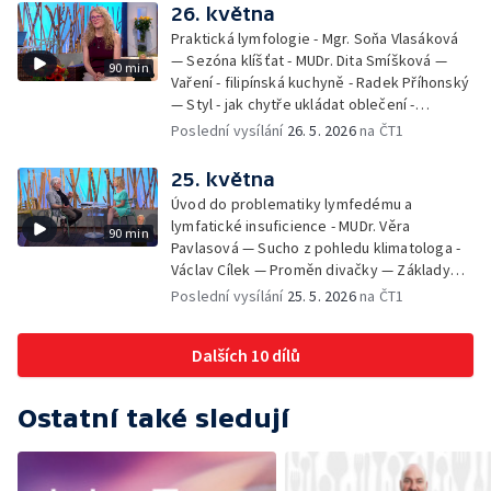
26. května
Praktická lymfologie - Mgr. Soňa Vlasáková
— Sezóna klíšťat - MUDr. Dita Smíšková —
90 min
Vaření - filipínská kuchyně - Radek Příhonský
— Styl - jak chytře ukládat oblečení -
Veronika Slaninová — Běháme s dětmi - jak
Poslední vysílání
26. 5. 2026
na ČT1
neztratit motivaci - Přemysl Vida a Babeta
Schneiderová — Colours of Ostrava - Filip
25. května
Košťálek a Jan Vojtko — Tajemství křišťálové
Úvod do problematiky lymfedému a
planety - Jan Maxián, Petr Horák a Adélka
lymfatické insuficience - MUDr. Věra
90 min
Hesová — Český svaz ochránců přírody - Eva
Pavlasová — Sucho z pohledu klimatologa -
Šrailová
Václav Cílek — Proměn divačky — Základy
bezpečnosti dětí na inline bruslích - Petr
Poslední vysílání
25. 5. 2026
na ČT1
Štefan — Zuzana Zlatohlávková —
Zooterapie - praktické využití - Linda
Dalších 10 dílů
Tinková — Pražské jaro - Klára Boudalová,
Marko Ivanović
Ostatní také sledují