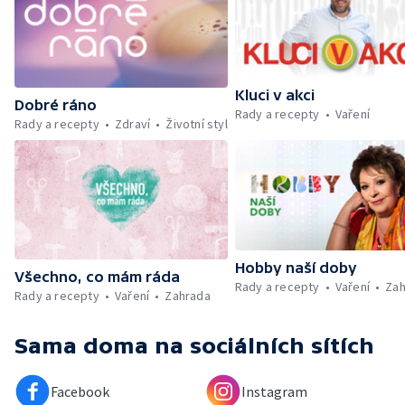
Kluci v akci
Dobré ráno
Rady a recepty
Vaření
Rady a recepty
Zdraví
Životní styl
Hobby naší doby
Všechno, co mám ráda
Rady a recepty
Vaření
Zah
Rady a recepty
Vaření
Zahrada
Sama doma
na sociálních sítích
Facebook
Instagram