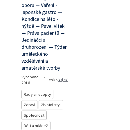
oboru — Vaření -
japonské gastro —
Kondice na léto -
hýždě — Pavel Vítek
— Práva pacientů —
Jedináčci a
druhorození — Týden
uměleckého
vzdělávání a
amatérské tvorby
Vyrobeno
•
Česko
2016
Rady a recepty
Zdraví
Životní styl
Společnost
Děti a mládež