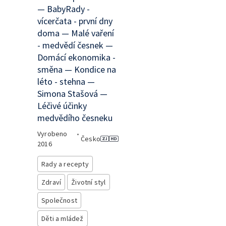
— BabyRady -
vícerčata - první dny
doma — Malé vaření
- medvědí česnek —
Domácí ekonomika -
směna — Kondice na
léto - stehna —
Simona Stašová —
Léčivé účinky
medvědího česneku
Vyrobeno
•
Česko
2016
Rady a recepty
Zdraví
Životní styl
Společnost
Děti a mládež