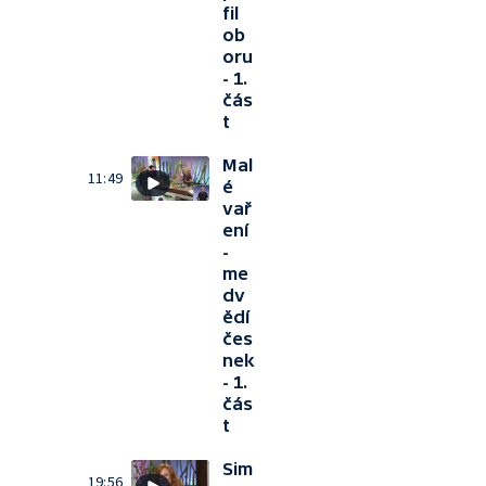
fil
ob
oru
- 1.
čás
t
Mal
11:49
é
vař
ení
-
me
dv
ědí
čes
nek
- 1.
čás
t
Sim
19:56