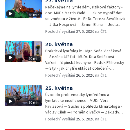
27. května
Nečekejme na lymfedém, rizikové faktory -
doc. MUDr. Martin Wald — Jak se vypořádat
88 min
se změnou v životě - PhDr. Tereza Ševčíková
— Jitka Hosprová — Šimon Bilina — Jedlá
zahrada - Petra Matějková — Kulturní tipy
Poslední vysílání
27. 5. 2026
na ČT1
26. května
Praktická lymfologie - Mgr. Soňa Vlasáková
— Sezóna klíšťat - MUDr. Dita Smíšková —
90 min
Vaření - filipínská kuchyně - Radek Příhonský
— Styl - jak chytře ukládat oblečení -
Veronika Slaninová — Běháme s dětmi - jak
Poslední vysílání
26. 5. 2026
na ČT1
neztratit motivaci - Přemysl Vida a Babeta
Schneiderová — Colours of Ostrava - Filip
25. května
Košťálek a Jan Vojtko — Tajemství křišťálové
Úvod do problematiky lymfedému a
planety - Jan Maxián, Petr Horák a Adélka
lymfatické insuficience - MUDr. Věra
90 min
Hesová — Český svaz ochránců přírody - Eva
Pavlasová — Sucho z pohledu klimatologa -
Šrailová
Václav Cílek — Proměn divačky — Základy
bezpečnosti dětí na inline bruslích - Petr
Poslední vysílání
25. 5. 2026
na ČT1
Štefan — Zuzana Zlatohlávková —
Zooterapie - praktické využití - Linda