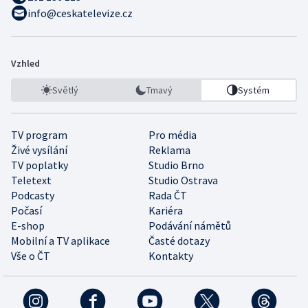
info@ceskatelevize.cz
Vzhled
Světlý
Tmavý
Systém
TV program
Pro média
Živé vysílání
Reklama
TV poplatky
Studio Brno
Teletext
Studio Ostrava
Podcasty
Rada ČT
Počasí
Kariéra
E-shop
Podávání námětů
Mobilní a TV aplikace
Časté dotazy
Vše o ČT
Kontakty