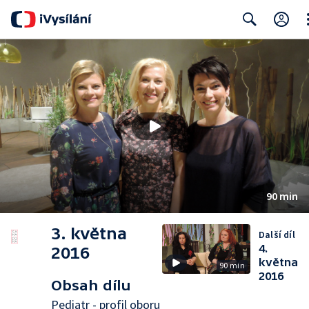
Cl
Search
90 min
3. května
Další díl
4.
2016
května
90 min
2016
Obsah dílu
Pediatr - profil oboru