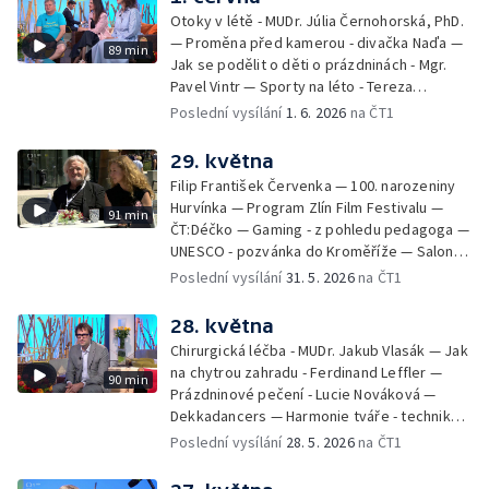
Belhová — Pramen - Ivan Ostrochovský
Otoky v létě - MUDr. Júlia Černohorská, PhD.
— Proměna před kamerou - divačka Naďa —
89 min
Jak se podělit o děti o prázdninách - Mgr.
Pavel Vintr — Sporty na léto - Tereza
Michalová — Černé ovce — Změny v
Poslední vysílání
1. 6. 2026
na ČT1
odbavení na letišti - Jiří Hannich — Dovolená
v Českém ráji - Tomáš Jeřábek, Magdalena
29. května
Borová, Eva Váchová
Filip František Červenka — 100. narozeniny
Hurvínka — Program Zlín Film Festivalu —
91 min
ČT:Déčko — Gaming - z pohledu pedagoga —
UNESCO - pozvánka do Kroměříže — Salon
filmových klapek
Poslední vysílání
31. 5. 2026
na ČT1
28. května
Chirurgická léčba - MUDr. Jakub Vlasák — Jak
na chytrou zahradu - Ferdinand Leffler —
90 min
Prázdninové pečení - Lucie Nováková —
Dekkadancers — Harmonie tváře - techniky
přírodního omlazení - Martina Kavecká —
Poslední vysílání
28. 5. 2026
na ČT1
Historické ohlédnutí - seriál Kamenný řád -
Petr Bednařík — Počasí s Michalem Žákem