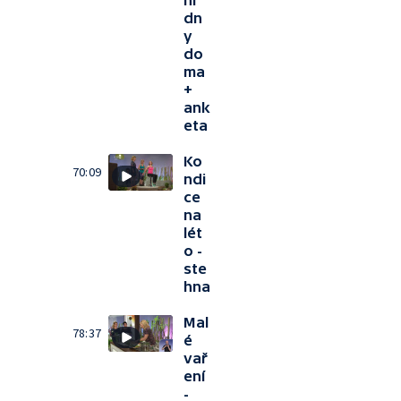
ní
dn
y
do
ma
+
ank
eta
Ko
70:09
ndi
ce
na
lét
o -
ste
hna
Mal
78:37
é
vař
ení
-