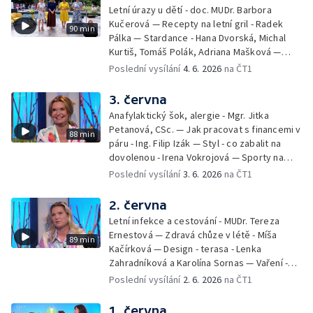
letní párty s přáteli – Pavla Pavelková —
Letní úrazy u dětí - doc. MUDr. Barbora
Festival v ulicích – Petra Hradilová — Muzejní
Kučerová — Recepty na letní gril - Radek
90 min
noc
Pálka — Stardance - Hana Dvorská, Michal
Kurtiš, Tomáš Polák, Adriana Mašková —
Debbie — Dětský čin roku — Zooterapie -
Poslední vysílání
4. 6. 2026
na ČT1
Ondřej Bláha — Vázání květin - Barbora
Jírová — Patrik Eliáš — Sladké recepty na
3. června
léto - Míša Sedláčková
Anafylaktický šok, alergie - Mgr. Jitka
Petanová, CSc. — Jak pracovat s financemi v
88 min
páru - Ing. Filip Izák — Styl - co zabalit na
dovolenou - Irena Vokrojová — Sporty na
léto - paddleboard — Alžběta Jungrová —
Poslední vysílání
3. 6. 2026
na ČT1
Kulturní pozvánky — Počasí na léto — Hanka
Heřmánková, Zdeněk Žák, Josef Vrána
2. června
Letní infekce a cestování - MUDr. Tereza
Ernestová — Zdravá chůze v létě - Míša
89 min
Kačírková — Design - terasa - Lenka
Zahradníková a Karolína Sornas — Vaření -
jahody - Simona Machurová — Letní sporty -
Poslední vysílání
2. 6. 2026
na ČT1
volejbal - Kateřina Valková — Jana Švandová
— Batohy do školy i na prázdniny - Mirka
1. června