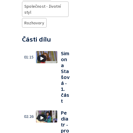
Společnost - životní
styl
Rozhovory
Části dílu
Sim
01:15
on
a
Sta
šov
á -
1.
čás
t
Pe
02:26
dia
tr -
pro