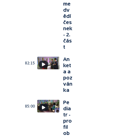
me
dv
ědí
čes
nek
- 2.
čás
t
An
82:15
ket
a a
poz
ván
ka
Pe
85:00
dia
tr -
pro
fil
ob