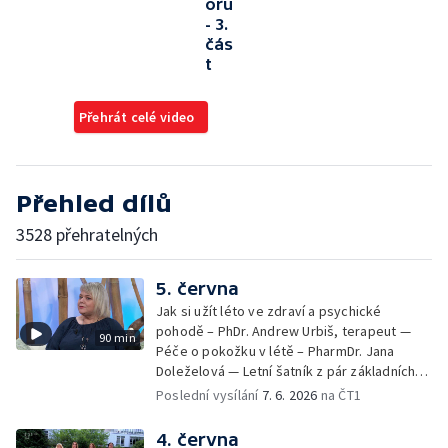
oru
- 3.
čás
t
Přehrát celé video
Přehled dílů
3528 přehratelných
5. června
Jak si užít léto ve zdraví a psychické
pohodě – PhDr. Andrew Urbiš, terapeut —
90 min
Péče o pokožku v létě – PharmDr. Jana
Doleželová — Letní šatník z pár základních
kousků – Luděk Šmehlík, stylista —
Poslední vysílání
7. 6. 2026
na ČT1
Pozvánka na Letní shakespearovské
slavnosti – Jiří Krhut, hudebník — Vaření:
4. června