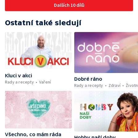
Dalších 10 dílů
Tinková — Pražské jaro - Klára Boudalová,
Marko Ivanović
Ostatní také sledují
Kluci v akci
Dobré ráno
Rady a recepty
Vaření
Rady a recepty
Zdraví
Životn
Všechno, co mám ráda
Hobby naší doby