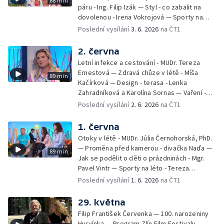
88 min
páru - Ing. Filip Izák — Styl - co zabalit na
dovolenou - Irena Vokrojová — Sporty na
léto - paddleboard — Alžběta Jungrová —
Poslední vysílání
3. 6. 2026
na ČT1
Kulturní pozvánky — Počasí na léto — Hanka
Heřmánková, Zdeněk Žák, Josef Vrána
2. června
Letní infekce a cestování - MUDr. Tereza
Ernestová — Zdravá chůze v létě - Míša
89 min
Kačírková — Design - terasa - Lenka
Zahradníková a Karolína Sornas — Vaření -
jahody - Simona Machurová — Letní sporty -
Poslední vysílání
2. 6. 2026
na ČT1
volejbal - Kateřina Valková — Jana Švandová
— Batohy do školy i na prázdniny - Mirka
1. června
Belhová — Pramen - Ivan Ostrochovský
Otoky v létě - MUDr. Júlia Černohorská, PhD.
— Proměna před kamerou - divačka Naďa —
89 min
Jak se podělit o děti o prázdninách - Mgr.
Pavel Vintr — Sporty na léto - Tereza
Michalová — Černé ovce — Změny v
Poslední vysílání
1. 6. 2026
na ČT1
odbavení na letišti - Jiří Hannich — Dovolená
v Českém ráji - Tomáš Jeřábek, Magdalena
29. května
Borová, Eva Váchová
Filip František Červenka — 100. narozeniny
Hurvínka — Program Zlín Film Festivalu —