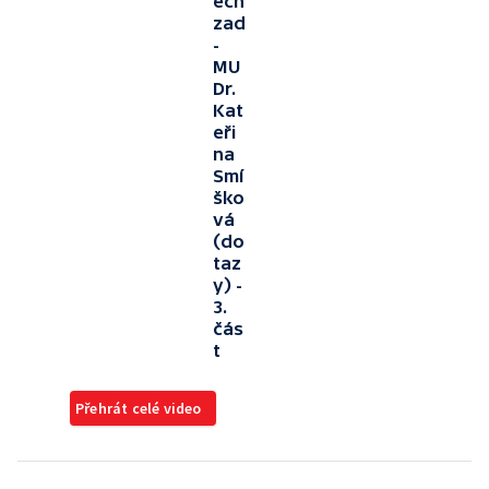
ech
zad
-
MU
Dr.
Kat
eři
na
Smí
ško
vá
(do
taz
y) -
3.
čás
t
Přehrát celé video