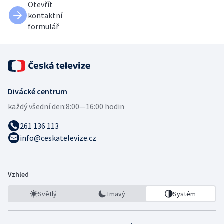
Otevřít
kontaktní
formulář
Divácké centrum
každý všední den:
8:00—16:00 hodin
261 136 113
info@ceskatelevize.cz
Vzhled
Světlý
Tmavý
Systém