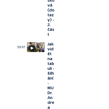
ško
vá
(do
taz
y) -
2.
čás
t
Jak
59:07
vid
ět
na
tab
uli -
šilh
ání
-
MU
Dr.
An
dre
a