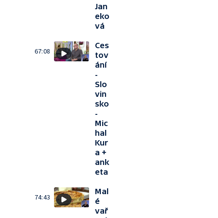
Jan
eko
vá
Ces
67:08
tov
ání
-
Slo
vin
sko
-
Mic
hal
Kur
a +
ank
eta
Mal
74:43
é
vař