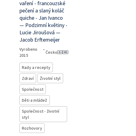
vaření - francouzské
pečení a slaný koláč
quiche - Jan Ivanco
— Podzimní květiny -
Lucie Jiroušová —
Jacob Erftemeijer
Vyrobeno
•
Česko
2015
Rady a recepty
Zdraví
Životní styl
Společnost
Děti a mládež
Společnost - životní
styl
Rozhovory