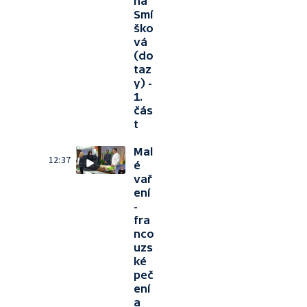
na
Smí
ško
vá
(do
taz
y) -
1.
čás
t
Mal
12:37
é
vař
ení
-
fra
nco
uzs
ké
peč
ení
a