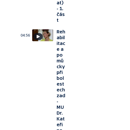
at)
- 1.
čás
t
Reh
04:56
abil
itac
e a
po
mů
cky
při
bol
est
ech
zad
-
MU
Dr.
Kat
eři