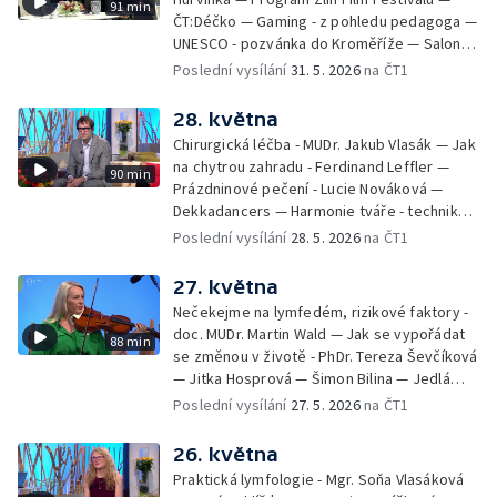
91 min
ČT:Déčko — Gaming - z pohledu pedagoga —
UNESCO - pozvánka do Kroměříže — Salon
filmových klapek
Poslední vysílání
31. 5. 2026
na ČT1
28. května
Chirurgická léčba - MUDr. Jakub Vlasák — Jak
na chytrou zahradu - Ferdinand Leffler —
90 min
Prázdninové pečení - Lucie Nováková —
Dekkadancers — Harmonie tváře - techniky
přírodního omlazení - Martina Kavecká —
Poslední vysílání
28. 5. 2026
na ČT1
Historické ohlédnutí - seriál Kamenný řád -
Petr Bednařík — Počasí s Michalem Žákem
27. května
Nečekejme na lymfedém, rizikové faktory -
doc. MUDr. Martin Wald — Jak se vypořádat
88 min
se změnou v životě - PhDr. Tereza Ševčíková
— Jitka Hosprová — Šimon Bilina — Jedlá
zahrada - Petra Matějková — Kulturní tipy
Poslední vysílání
27. 5. 2026
na ČT1
26. května
Praktická lymfologie - Mgr. Soňa Vlasáková