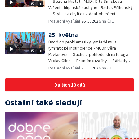
— Sezóna klíšťat - MUDr. Dita Smíšková —
90 min
Vaření - filipínská kuchyně - Radek Příhonský
— Styl - jak chytře ukládat oblečení -
Veronika Slaninová — Běháme s dětmi - jak
Poslední vysílání
26. 5. 2026
na ČT1
neztratit motivaci - Přemysl Vida a Babeta
Schneiderová — Colours of Ostrava - Filip
25. května
Košťálek a Jan Vojtko — Tajemství křišťálové
Úvod do problematiky lymfedému a
planety - Jan Maxián, Petr Horák a Adélka
lymfatické insuficience - MUDr. Věra
90 min
Hesová — Český svaz ochránců přírody - Eva
Pavlasová — Sucho z pohledu klimatologa -
Šrailová
Václav Cílek — Proměn divačky — Základy
bezpečnosti dětí na inline bruslích - Petr
Poslední vysílání
25. 5. 2026
na ČT1
Štefan — Zuzana Zlatohlávková —
Zooterapie - praktické využití - Linda
Dalších 10 dílů
Tinková — Pražské jaro - Klára Boudalová,
Marko Ivanović
Ostatní také sledují