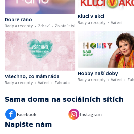
Kluci v akci
Dobré ráno
Rady a recepty
Vaření
Rady a recepty
Zdraví
Životní styl
Hobby naší doby
Všechno, co mám ráda
Rady a recepty
Vaření
Zah
Rady a recepty
Vaření
Zahrada
Sama doma
na sociálních sítích
Facebook
Instagram
Napište nám