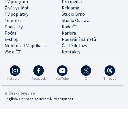
TV program
Pro média
Živé vysílání
Reklama
TV poplatky
Studio Brno
Teletext
Studio Ostrava
Podcasty
Rada ČT
Počasí
Kariéra
E-shop
Podávání námětů
Mobilní a TV aplikace
Časté dotazy
Vše o ČT
Kontakty
Instagram
Facebook
YouTube
X
Threads
© Česká televize
•
•
English
Ochrana soukromí
Přístupnost