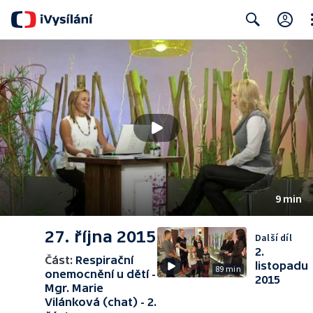
Cl
Search
9 min
27. října 2015
Další díl
2.
Část:
Respirační
listopadu
89 min
onemocnění u dětí -
2015
Mgr. Marie
Vilánková (chat) - 2.