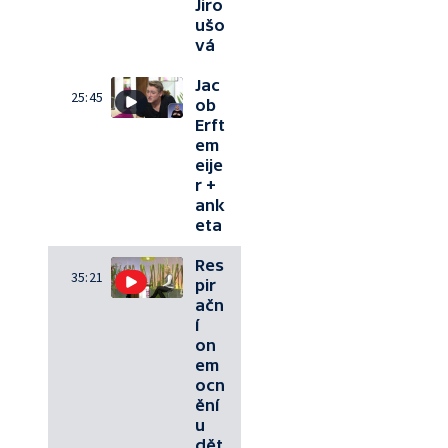
Jiro
ušo
vá
Jac
25:45
ob
Erft
em
eije
r +
ank
eta
Res
35:21
pir
ačn
í
on
em
ocn
ění
u
dět