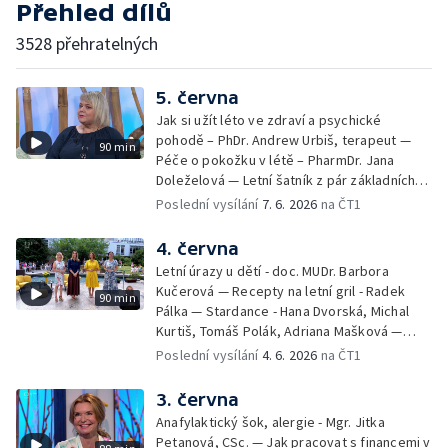
Přehled dílů
3528 přehratelných
5. června
Jak si užít léto ve zdraví a psychické
pohodě – PhDr. Andrew Urbiš, terapeut —
90 min
Péče o pokožku v létě – PharmDr. Jana
Doleželová — Letní šatník z pár základních
kousků – Luděk Šmehlík, stylista —
Poslední vysílání
7. 6. 2026
na ČT1
Pozvánka na Letní shakespearovské
slavnosti – Jiří Krhut, hudebník — Vaření:
4. června
letní párty s přáteli – Pavla Pavelková —
Letní úrazy u dětí - doc. MUDr. Barbora
Festival v ulicích – Petra Hradilová — Muzejní
Kučerová — Recepty na letní gril - Radek
90 min
noc
Pálka — Stardance - Hana Dvorská, Michal
Kurtiš, Tomáš Polák, Adriana Mašková —
Debbie — Dětský čin roku — Zooterapie -
Poslední vysílání
4. 6. 2026
na ČT1
Ondřej Bláha — Vázání květin - Barbora
Jírová — Patrik Eliáš — Sladké recepty na
3. června
léto - Míša Sedláčková
Anafylaktický šok, alergie - Mgr. Jitka
Petanová, CSc. — Jak pracovat s financemi v