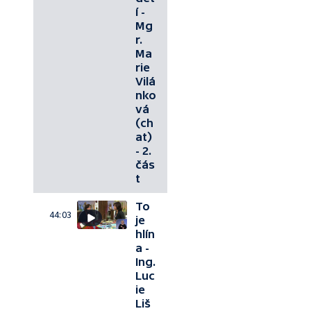
í -
Mg
r.
Ma
rie
Vilá
nko
vá
(ch
at)
- 2.
čás
t
To
44:03
je
hlín
a -
Ing.
Luc
ie
Liš