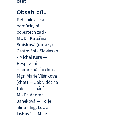
část
Obsah dílu
Rehabilitace a
pomůcky při
bolestech zad -
MUDr. Kateřina
Smíšková (dotazy) —
Cestování - Slovinsko
- Michal Kura —
Respirační
onemocnění u dětí -
Mgr. Marie Vilánková
(chat) — Jak vidět na
tabuli - šilhání -
MUDr. Andrea
Janeková — To je
hlína - Ing. Lucie
Lišková — Malé