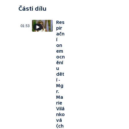
Části dílu
Res
01:53
pir
ačn
í
on
em
ocn
ění
u
dět
í -
Mg
r.
Ma
rie
Vilá
nko
vá
(ch