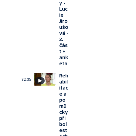
y -
Luc
ie
Jiro
ušo
vá -
2.
čás
t +
ank
eta
Reh
82:35
abil
itac
e a
po
mů
cky
při
bol
est