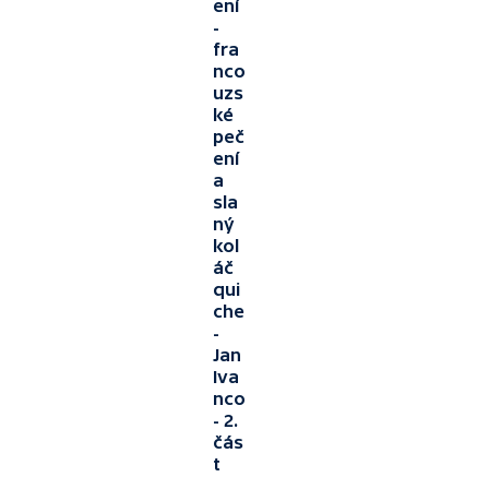
ení
-
fra
nco
uzs
ké
peč
ení
a
sla
ný
kol
áč
qui
che
-
Jan
Iva
nco
- 2.
čás
t