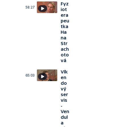
Fyz
58:27
iot
era
peu
tka
Ha
na
Str
ach
oto
vá
Vík
65:03
en
do
vý
ser
vis
-
Ven
dul
a