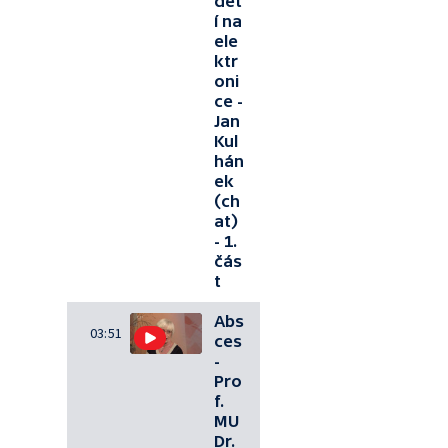
dět
í na
ele
ktr
oni
ce -
Jan
Kul
hán
ek
(ch
at)
- 1.
čás
t
Abs
03:51
ces
-
Pro
f.
MU
Dr.