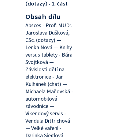
(dotazy) - 1. část
Obsah dílu
Absces - Prof. MUDr.
Jaroslava Dušková,
CSc. (dotazy) —
Lenka Nová — Knihy
versus tablety - Bára
Svojtková —
Závislosti dětí na
elektronice - Jan
Kulhánek (chat) —
Michaela Maňovská -
automobilová
závodnice —
Víkendový servis -
Vendula Dittrichová
— Velké vaření -
Darinka Sieglová