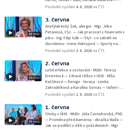
Debbie — Dětský čin roku — Zooterapie -
Poslední vysílání
4. 6. 2026
na ČT1
Ondřej Bláha — Vázání květin - Barbora
Jírová — Patrik Eliáš — Sladké recepty na
3. června
léto - Míša Sedláčková
Anafylaktický šok, alergie - Mgr. Jitka
Petanová, CSc. — Jak pracovat s financemi v
88 min
páru - Ing. Filip Izák — Styl - co zabalit na
dovolenou - Irena Vokrojová — Sporty na
léto - paddleboard — Alžběta Jungrová —
Poslední vysílání
3. 6. 2026
na ČT1
Kulturní pozvánky — Počasí na léto — Hanka
Heřmánková, Zdeněk Žák, Josef Vrána
2. června
Letní infekce a cestování - MUDr. Tereza
Ernestová — Zdravá chůze v létě - Míša
89 min
Kačírková — Design - terasa - Lenka
Zahradníková a Karolína Sornas — Vaření -
jahody - Simona Machurová — Letní sporty -
Poslední vysílání
2. 6. 2026
na ČT1
volejbal - Kateřina Valková — Jana Švandová
— Batohy do školy i na prázdniny - Mirka
1. června
Belhová — Pramen - Ivan Ostrochovský
Otoky v létě - MUDr. Júlia Černohorská, PhD.
— Proměna před kamerou - divačka Naďa —
89 min
Jak se podělit o děti o prázdninách - Mgr.