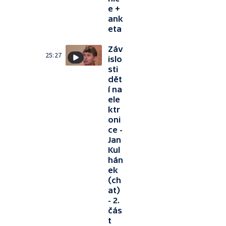
e +
ank
eta
Záv
25:27
islo
sti
dět
í na
ele
ktr
oni
ce -
Jan
Kul
hán
ek
(ch
at)
- 2.
čás
t