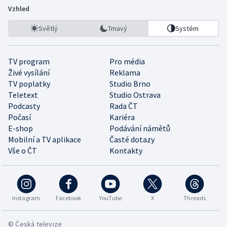
Vzhled
Světlý
Tmavý
Systém
TV program
Pro média
Živé vysílání
Reklama
TV poplatky
Studio Brno
Teletext
Studio Ostrava
Podcasty
Rada ČT
Počasí
Kariéra
E-shop
Podávání námětů
Mobilní a TV aplikace
Časté dotazy
Vše o ČT
Kontakty
Instagram
Facebook
YouTube
X
Threads
© Česká televize