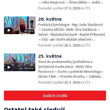
— Jitka Hosprová — Šimon Bilina — Jedlá
zahrada - Petra Matějková — Kulturní tipy
Poslední vysílání
27. 5. 2026
na ČT1
26. května
Praktická lymfologie - Mgr. Soňa Vlasáková
— Sezóna klíšťat - MUDr. Dita Smíšková —
90 min
Vaření - filipínská kuchyně - Radek Příhonský
— Styl - jak chytře ukládat oblečení -
Veronika Slaninová — Běháme s dětmi - jak
Poslední vysílání
26. 5. 2026
na ČT1
neztratit motivaci - Přemysl Vida a Babeta
Schneiderová — Colours of Ostrava - Filip
25. května
Košťálek a Jan Vojtko — Tajemství křišťálové
Úvod do problematiky lymfedému a
planety - Jan Maxián, Petr Horák a Adélka
lymfatické insuficience - MUDr. Věra
90 min
Hesová — Český svaz ochránců přírody - Eva
Pavlasová — Sucho z pohledu klimatologa -
Šrailová
Václav Cílek — Proměn divačky — Základy
bezpečnosti dětí na inline bruslích - Petr
Poslední vysílání
25. 5. 2026
na ČT1
Štefan — Zuzana Zlatohlávková —
Zooterapie - praktické využití - Linda
Dalších 10 dílů
Tinková — Pražské jaro - Klára Boudalová,
Marko Ivanović
Ostatní také sledují