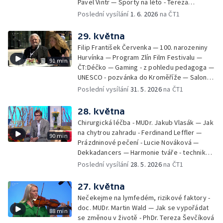
Pavel Vintr — Sporty na léto - Tereza
Michalová — Černé ovce — Změny v
Poslední vysílání
1. 6. 2026
na ČT1
odbavení na letišti - Jiří Hannich — Dovolená
v Českém ráji - Tomáš Jeřábek, Magdalena
29. května
Borová, Eva Váchová
Filip František Červenka — 100. narozeniny
Hurvínka — Program Zlín Film Festivalu —
91 min
ČT:Déčko — Gaming - z pohledu pedagoga —
UNESCO - pozvánka do Kroměříže — Salon
filmových klapek
Poslední vysílání
31. 5. 2026
na ČT1
28. května
Chirurgická léčba - MUDr. Jakub Vlasák — Jak
na chytrou zahradu - Ferdinand Leffler —
90 min
Prázdninové pečení - Lucie Nováková —
Dekkadancers — Harmonie tváře - techniky
přírodního omlazení - Martina Kavecká —
Poslední vysílání
28. 5. 2026
na ČT1
Historické ohlédnutí - seriál Kamenný řád -
Petr Bednařík — Počasí s Michalem Žákem
27. května
Nečekejme na lymfedém, rizikové faktory -
doc. MUDr. Martin Wald — Jak se vypořádat
88 min
se změnou v životě - PhDr. Tereza Ševčíková