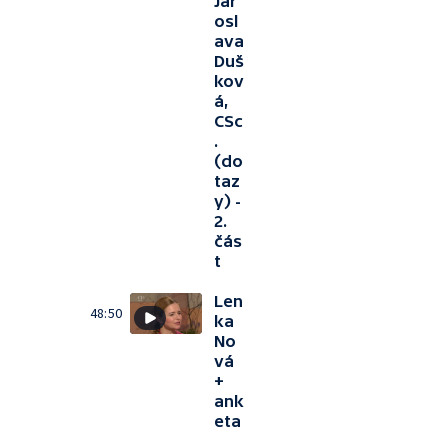
Jar
osl
ava
Duš
kov
á,
CSc
.
(do
taz
y) -
2.
čás
t
Len
48:50
ka
No
vá
+
ank
eta