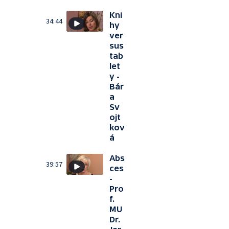
Kni
34:44
hy
ver
sus
tab
let
y -
Bár
a
Sv
ojt
kov
á
Abs
39:57
ces
-
Pro
f.
MU
Dr.