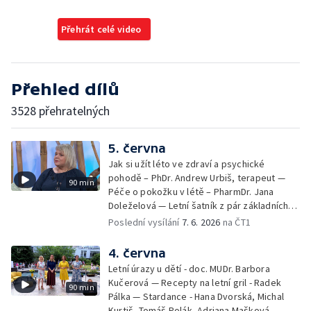
Přehrát celé video
Přehled dílů
3528 přehratelných
5. června
Jak si užít léto ve zdraví a psychické
pohodě – PhDr. Andrew Urbiš, terapeut —
90 min
Péče o pokožku v létě – PharmDr. Jana
Doleželová — Letní šatník z pár základních
kousků – Luděk Šmehlík, stylista —
Poslední vysílání
7. 6. 2026
na ČT1
Pozvánka na Letní shakespearovské
slavnosti – Jiří Krhut, hudebník — Vaření:
4. června
letní párty s přáteli – Pavla Pavelková —
Letní úrazy u dětí - doc. MUDr. Barbora
Festival v ulicích – Petra Hradilová — Muzejní
Kučerová — Recepty na letní gril - Radek
90 min
noc
Pálka — Stardance - Hana Dvorská, Michal
Kurtiš, Tomáš Polák, Adriana Mašková —