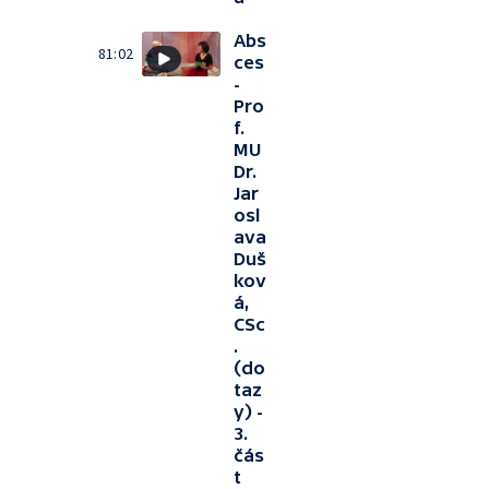
Abs
81:02
ces
-
Pro
f.
MU
Dr.
Jar
osl
ava
Duš
kov
á,
CSc
.
(do
taz
y) -
3.
čás
t