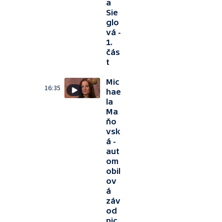
a
Sie
glo
vá -
1.
čás
t
Mic
16:35
hae
la
Ma
ňo
vsk
á -
aut
om
obil
ov
á
záv
od
nic