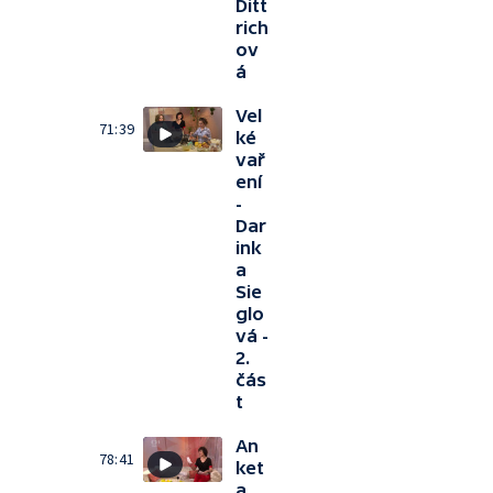
Ditt
rich
ov
á
Vel
71:39
ké
vař
ení
-
Dar
ink
a
Sie
glo
vá -
2.
čás
t
An
78:41
ket
a