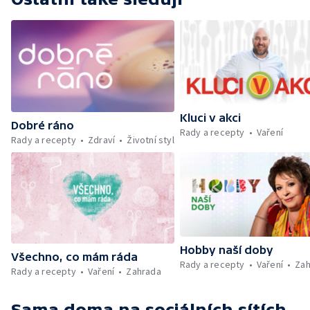
Kluci v akci
Dobré ráno
Rady a recepty
Vaření
Rady a recepty
Zdraví
Životní styl
Hobby naší doby
Všechno, co mám ráda
Rady a recepty
Vaření
Zah
Rady a recepty
Vaření
Zahrada
Sama doma
na sociálních sítích