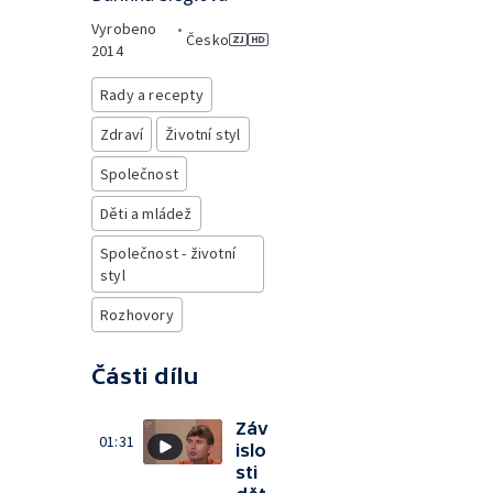
Vyrobeno
•
Česko
2014
Rady a recepty
Zdraví
Životní styl
Společnost
Děti a mládež
Společnost - životní
styl
Rozhovory
Části dílu
Záv
01:31
islo
sti