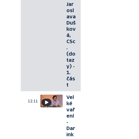
Jar
osl
ava
Duš
kov
á,
CSc
.
(do
taz
y) -
1.
čás
t
Vel
12:11
ké
vař
ení
-
Dar
ink