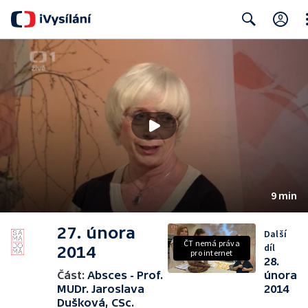
Cl
Search
9 min
27. února
Další
ČT nemá práva
díl
2014
pro internet
28.
Část:
Absces - Prof.
února
MUDr. Jaroslava
2014
Dušková, CSc.