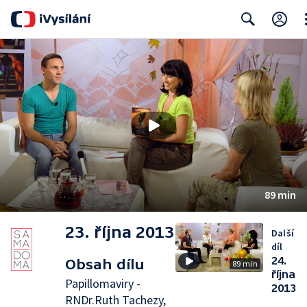
Cl
Search
89 min
23. října 2013
Další
díl
24.
Obsah dílu
89 min
října
Papillomaviry -
2013
RNDr.Ruth Tachezy,