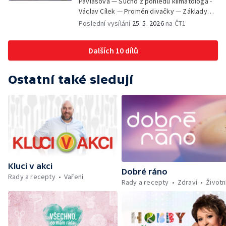
Pavlasová — Sucho z pohledu klimatologa -
Šrailová
Václav Cílek — Proměn divačky — Základy
bezpečnosti dětí na inline bruslích - Petr
Poslední vysílání
25. 5. 2026
na ČT1
Štefan — Zuzana Zlatohlávková —
Zooterapie - praktické využití - Linda
Dalších 10 dílů
Tinková — Pražské jaro - Klára Boudalová,
Marko Ivanović
Ostatní také sledují
Kluci v akci
Dobré ráno
Rady a recepty
Vaření
Rady a recepty
Zdraví
Životn