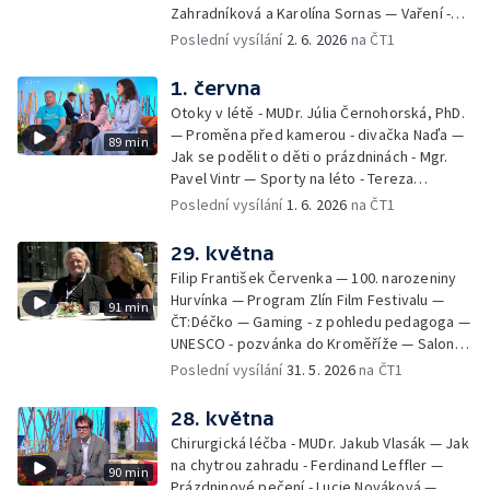
Zahradníková a Karolína Sornas — Vaření -
jahody - Simona Machurová — Letní sporty -
Poslední vysílání
2. 6. 2026
na ČT1
volejbal - Kateřina Valková — Jana Švandová
— Batohy do školy i na prázdniny - Mirka
1. června
Belhová — Pramen - Ivan Ostrochovský
Otoky v létě - MUDr. Júlia Černohorská, PhD.
— Proměna před kamerou - divačka Naďa —
89 min
Jak se podělit o děti o prázdninách - Mgr.
Pavel Vintr — Sporty na léto - Tereza
Michalová — Černé ovce — Změny v
Poslední vysílání
1. 6. 2026
na ČT1
odbavení na letišti - Jiří Hannich — Dovolená
v Českém ráji - Tomáš Jeřábek, Magdalena
29. května
Borová, Eva Váchová
Filip František Červenka — 100. narozeniny
Hurvínka — Program Zlín Film Festivalu —
91 min
ČT:Déčko — Gaming - z pohledu pedagoga —
UNESCO - pozvánka do Kroměříže — Salon
filmových klapek
Poslední vysílání
31. 5. 2026
na ČT1
28. května
Chirurgická léčba - MUDr. Jakub Vlasák — Jak
na chytrou zahradu - Ferdinand Leffler —
90 min
Prázdninové pečení - Lucie Nováková —