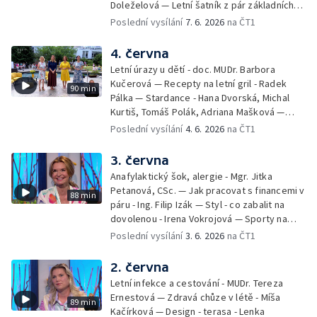
Doleželová — Letní šatník z pár základních
kousků – Luděk Šmehlík, stylista —
Poslední vysílání
7. 6. 2026
na ČT1
Pozvánka na Letní shakespearovské
slavnosti – Jiří Krhut, hudebník — Vaření:
4. června
letní párty s přáteli – Pavla Pavelková —
Letní úrazy u dětí - doc. MUDr. Barbora
Festival v ulicích – Petra Hradilová — Muzejní
Kučerová — Recepty na letní gril - Radek
90 min
noc
Pálka — Stardance - Hana Dvorská, Michal
Kurtiš, Tomáš Polák, Adriana Mašková —
Debbie — Dětský čin roku — Zooterapie -
Poslední vysílání
4. 6. 2026
na ČT1
Ondřej Bláha — Vázání květin - Barbora
Jírová — Patrik Eliáš — Sladké recepty na
3. června
léto - Míša Sedláčková
Anafylaktický šok, alergie - Mgr. Jitka
Petanová, CSc. — Jak pracovat s financemi v
88 min
páru - Ing. Filip Izák — Styl - co zabalit na
dovolenou - Irena Vokrojová — Sporty na
léto - paddleboard — Alžběta Jungrová —
Poslední vysílání
3. 6. 2026
na ČT1
Kulturní pozvánky — Počasí na léto — Hanka
Heřmánková, Zdeněk Žák, Josef Vrána
2. června
Letní infekce a cestování - MUDr. Tereza
Ernestová — Zdravá chůze v létě - Míša
89 min
Kačírková — Design - terasa - Lenka