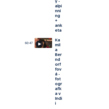
y -
alpi
nni
ng
+
ank
eta
Ka
60:47
mil
a
Ber
nd
orf
fov
á -
fot
ogr
afk
a v
Indi
i