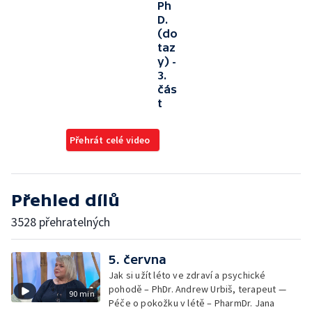
Ph
D.
(do
taz
y) -
3.
čás
t
Přehrát celé video
Přehled dílů
3528 přehratelných
5. června
Jak si užít léto ve zdraví a psychické
pohodě – PhDr. Andrew Urbiš, terapeut —
90 min
Péče o pokožku v létě – PharmDr. Jana