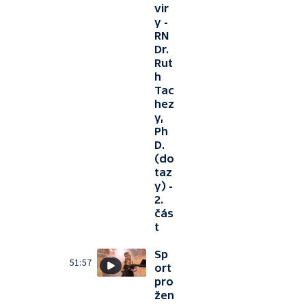
vir
y -
RN
Dr.
Rut
h
Tac
hez
y,
Ph
D.
(do
taz
y) -
2.
čás
t
Sp
51:57
ort
pro
žen