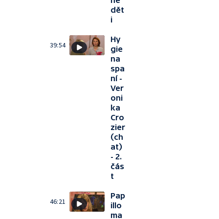
né
dět
i
Hy
39:54
gie
na
spa
ní -
Ver
oni
ka
Cro
zier
(ch
at)
- 2.
čás
t
Pap
46:21
illo
ma