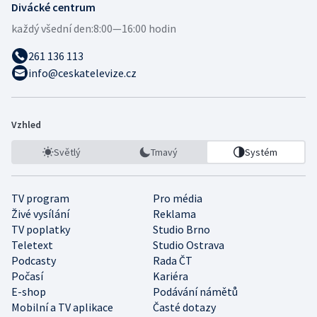
Divácké centrum
každý všední den:
8:00—16:00 hodin
261 136 113
info@ceskatelevize.cz
Vzhled
Světlý
Tmavý
Systém
TV program
Pro média
Živé vysílání
Reklama
TV poplatky
Studio Brno
Teletext
Studio Ostrava
Podcasty
Rada ČT
Počasí
Kariéra
E-shop
Podávání námětů
Mobilní a TV aplikace
Časté dotazy