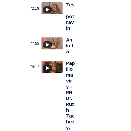
Tes
72:18
t
pot
rav
in
An
77:55
ket
a
Pap
79:12
illo
ma
vir
y -
RN
Dr.
Rut
h
Tac
hez
y,