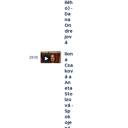
iléh
o) -
Da
na
On
dre
jov
á
Ilon
29:01
a
Csa
kov
á a
An
eta
Sto
lzo
vá -
Sp
ok
oje