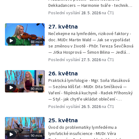
Dekkadancers — Harmonie tváře - techniky
přírodního omlazení - Martina Kavecká —
Poslední vysílání
28. 5. 2026
na ČT1
Historické ohlédnutí - seriál Kamenný řád -
Petr Bednařík — Počasí s Michalem Žákem
27. května
Nečekejme na lymfedém, rizikové faktory -
doc. MUDr. Martin Wald — Jak se vypořádat
88 min
se změnou v životě - PhDr. Tereza Ševčíková
— Jitka Hosprová — Šimon Bilina — Jedlá
zahrada - Petra Matějková — Kulturní tipy
Poslední vysílání
27. 5. 2026
na ČT1
26. května
Praktická lymfologie - Mgr. Soňa Vlasáková
— Sezóna klíšťat - MUDr. Dita Smíšková —
90 min
Vaření - filipínská kuchyně - Radek Příhonský
— Styl - jak chytře ukládat oblečení -
Veronika Slaninová — Běháme s dětmi - jak
Poslední vysílání
26. 5. 2026
na ČT1
neztratit motivaci - Přemysl Vida a Babeta
Schneiderová — Colours of Ostrava - Filip
25. května
Košťálek a Jan Vojtko — Tajemství křišťálové
Úvod do problematiky lymfedému a
planety - Jan Maxián, Petr Horák a Adélka
lymfatické insuficience - MUDr. Věra
90 min
Hesová — Český svaz ochránců přírody - Eva