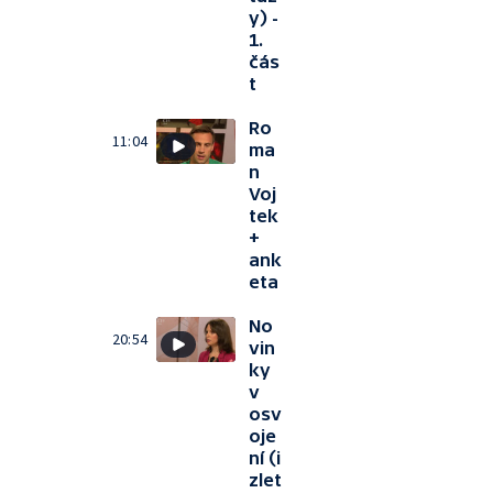
y) -
1.
čás
t
Ro
11:04
ma
n
Voj
tek
+
ank
eta
No
20:54
vin
ky
v
osv
oje
ní (i
zlet