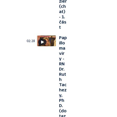
zier
(ch
at)
- 1.
čás
t
Pap
02:28
illo
ma
vir
y -
RN
Dr.
Rut
h
Tac
hez
y,
Ph
D.
(do
taz