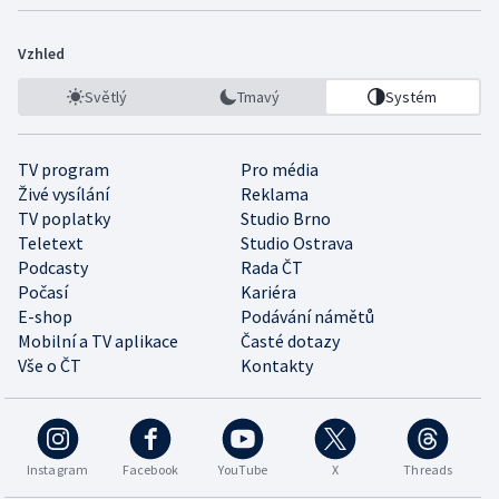
Vzhled
Světlý
Tmavý
Systém
TV program
Pro média
Živé vysílání
Reklama
TV poplatky
Studio Brno
Teletext
Studio Ostrava
Podcasty
Rada ČT
Počasí
Kariéra
E-shop
Podávání námětů
Mobilní a TV aplikace
Časté dotazy
Vše o ČT
Kontakty
Instagram
Facebook
YouTube
X
Threads