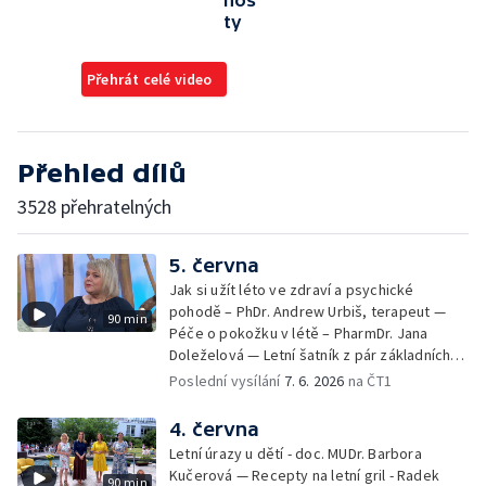
hos
ty
Přehrát celé video
Přehled dílů
3528 přehratelných
5. června
Jak si užít léto ve zdraví a psychické
pohodě – PhDr. Andrew Urbiš, terapeut —
90 min
Péče o pokožku v létě – PharmDr. Jana
Doleželová — Letní šatník z pár základních
kousků – Luděk Šmehlík, stylista —
Poslední vysílání
7. 6. 2026
na ČT1
Pozvánka na Letní shakespearovské
slavnosti – Jiří Krhut, hudebník — Vaření:
4. června
letní párty s přáteli – Pavla Pavelková —
Letní úrazy u dětí - doc. MUDr. Barbora
Festival v ulicích – Petra Hradilová — Muzejní
Kučerová — Recepty na letní gril - Radek
90 min
noc