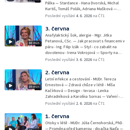
Pálka — Stardance - Hana Dvorská, Michal
Kurtiš, Tomáš Polák, Adriana Mašková —
Debbie — Dětský čin roku — Zooterapie -
Poslední vysílání
4. 6. 2026
na ČT1
Ondřej Bláha — Vázání květin - Barbora
Jírová — Patrik Eliáš — Sladké recepty na
3. června
léto - Míša Sedláčková
Anafylaktický šok, alergie - Mgr. Jitka
Petanová, CSc. — Jak pracovat s financemi v
88 min
páru - Ing. Filip Izák — Styl - co zabalit na
dovolenou - Irena Vokrojová — Sporty na
léto - paddleboard — Alžběta Jungrová —
Poslední vysílání
3. 6. 2026
na ČT1
Kulturní pozvánky — Počasí na léto — Hanka
Heřmánková, Zdeněk Žák, Josef Vrána
2. června
Letní infekce a cestování - MUDr. Tereza
Ernestová — Zdravá chůze v létě - Míša
89 min
Kačírková — Design - terasa - Lenka
Zahradníková a Karolína Sornas — Vaření -
jahody - Simona Machurová — Letní sporty -
Poslední vysílání
2. 6. 2026
na ČT1
volejbal - Kateřina Valková — Jana Švandová
— Batohy do školy i na prázdniny - Mirka
1. června
Belhová — Pramen - Ivan Ostrochovský
Otoky v létě - MUDr. Júlia Černohorská, PhD.
— Proměna před kamerou - divačka Naďa —