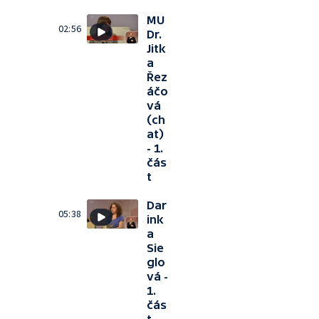
MU
02:56
Dr.
Jitk
a
Řez
áčo
vá
(ch
at)
- 1.
čás
t
Dar
05:38
ink
a
Sie
glo
vá -
1.
čás