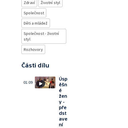
Zdraví
Životní styl
Společnost
Děti a mládež
Společnost - životní
styl
Rozhovory
Části dílu
Úsp
01:09
ěšn
é
žen
y -
pře
dst
ave
ní