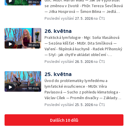
doc. MUDr. Martin Wald — Jak se vypořádat
88 min
se změnou v životě - PhDr. Tereza Ševčíková
— Jitka Hosprová — Šimon Bilina — Jedlá
zahrada - Petra Matějková — Kulturní tipy
Poslední vysílání
27. 5. 2026
na ČT1
26. května
Praktická lymfologie - Mgr. Soňa Vlasáková
— Sezóna klíšťat - MUDr. Dita Smíšková —
90 min
Vaření - filipínská kuchyně - Radek Příhonský
— Styl - jak chytře ukládat oblečení -
Veronika Slaninová — Běháme s dětmi - jak
Poslední vysílání
26. 5. 2026
na ČT1
neztratit motivaci - Přemysl Vida a Babeta
Schneiderová — Colours of Ostrava - Filip
25. května
Košťálek a Jan Vojtko — Tajemství křišťálové
Úvod do problematiky lymfedému a
planety - Jan Maxián, Petr Horák a Adélka
lymfatické insuficience - MUDr. Věra
90 min
Hesová — Český svaz ochránců přírody - Eva
Pavlasová — Sucho z pohledu klimatologa -
Šrailová
Václav Cílek — Proměn divačky — Základy
bezpečnosti dětí na inline bruslích - Petr
Poslední vysílání
25. 5. 2026
na ČT1
Štefan — Zuzana Zlatohlávková —
Zooterapie - praktické využití - Linda
Dalších 10 dílů
Tinková — Pražské jaro - Klára Boudalová,
Marko Ivanović