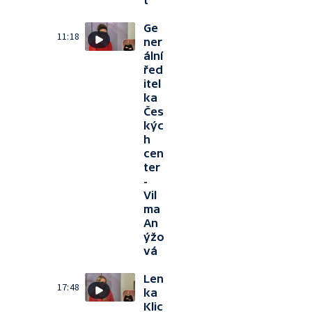
t
Ge
11:18
ner
ální
řed
itel
ka
Čes
kýc
h
cen
ter
-
Vil
ma
An
ýžo
vá
Len
17:48
ka
Klic