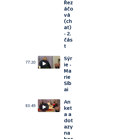
Řez
áčo
vá
(ch
at)
- 2.
čás
t
Sýr
77:20
ie -
Ma
rie
Síb
ai
An
83:49
ket
a a
dot
azy
na