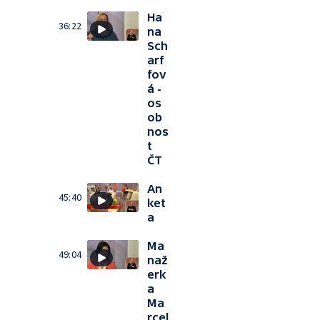
Ha
36:22
na
Sch
arf
fov
á -
os
ob
nos
t
ČT
An
45:40
ket
a
Ma
49:04
naž
erk
a
Ma
rcel