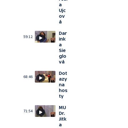
a
Ujc
ov
á
Dar
59:12
ink
a
Sie
glo
vá
Dot
68:46
azy
na
hos
ty
MU
71:54
Dr.
Jitk
a