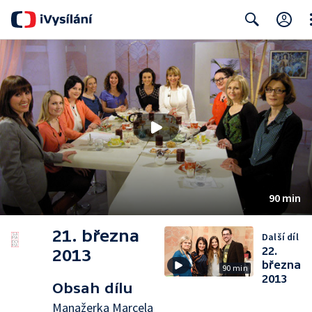
Cl
Search
90 min
21. března
Další díl
22.
2013
března
90 min
2013
Obsah dílu
Manažerka Marcela