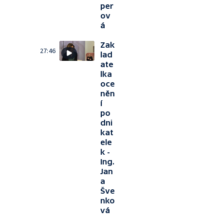
per
ov
á
Zak
27:46
lad
ate
lka
oce
něn
í
po
dni
kat
ele
k -
Ing.
Jan
a
Šve
nko
vá