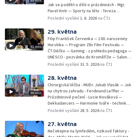
89 min
Jak se podělit o děti o prázdninách - Mgr.
Pavel Vintr — Sporty na léto - Tereza
Michalová — Černé ovce — Změny v
Poslední vysílání
1. 6. 2026
na ČT1
odbavení na letišti - Jiří Hannich — Dovolená
v Českém ráji - Tomáš Jeřábek, Magdalena
29. května
Borová, Eva Váchová
Filip František Červenka — 100. narozeniny
Hurvínka — Program Zlín Film Festivalu —
91 min
ČT:Déčko — Gaming - z pohledu pedagoga —
UNESCO - pozvánka do Kroměříže — Salon
filmových klapek
Poslední vysílání
31. 5. 2026
na ČT1
28. května
Chirurgická léčba - MUDr. Jakub Vlasák — Jak
na chytrou zahradu - Ferdinand Leffler —
90 min
Prázdninové pečení - Lucie Nováková —
Dekkadancers — Harmonie tváře - techniky
přírodního omlazení - Martina Kavecká —
Poslední vysílání
28. 5. 2026
na ČT1
Historické ohlédnutí - seriál Kamenný řád -
Petr Bednařík — Počasí s Michalem Žákem
27. května
Nečekejme na lymfedém, rizikové faktory -