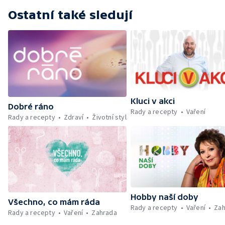
Ostatní také sledují
Kluci v akci
Dobré ráno
Rady a recepty
Vaření
Rady a recepty
Zdraví
Životní styl
Hobby naší doby
Všechno, co mám ráda
Rady a recepty
Vaření
Zah
Rady a recepty
Vaření
Zahrada