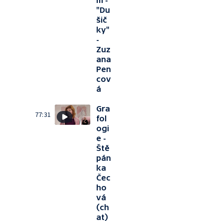
m -
"Du
šič
ky"
-
Zuz
ana
Pen
cov
á
Gra
77:31
fol
ogi
e -
Ště
pán
ka
Čec
ho
vá
(ch
at)