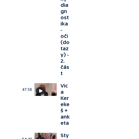
dia
gn
ost
ika
-
oči
(do
taz
y) -
2.
čás
t
Vic
47:58
a
Ker
eke
š +
ank
eta
Sty