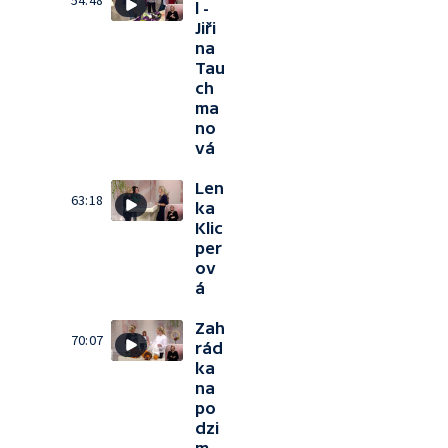
54:48
l -
Jiři
na
Tau
ch
ma
no
vá
Len
63:18
ka
Klic
per
ov
á
Zah
70:07
rád
ka
na
po
dzi