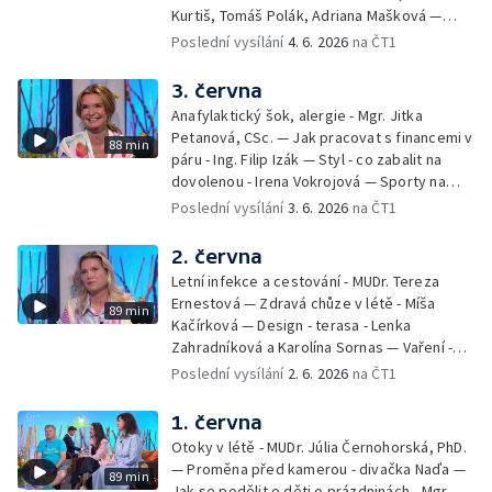
Kurtiš, Tomáš Polák, Adriana Mašková —
Debbie — Dětský čin roku — Zooterapie -
Poslední vysílání
4. 6. 2026
na ČT1
Ondřej Bláha — Vázání květin - Barbora
Jírová — Patrik Eliáš — Sladké recepty na
3. června
léto - Míša Sedláčková
Anafylaktický šok, alergie - Mgr. Jitka
Petanová, CSc. — Jak pracovat s financemi v
88 min
páru - Ing. Filip Izák — Styl - co zabalit na
dovolenou - Irena Vokrojová — Sporty na
léto - paddleboard — Alžběta Jungrová —
Poslední vysílání
3. 6. 2026
na ČT1
Kulturní pozvánky — Počasí na léto — Hanka
Heřmánková, Zdeněk Žák, Josef Vrána
2. června
Letní infekce a cestování - MUDr. Tereza
Ernestová — Zdravá chůze v létě - Míša
89 min
Kačírková — Design - terasa - Lenka
Zahradníková a Karolína Sornas — Vaření -
jahody - Simona Machurová — Letní sporty -
Poslední vysílání
2. 6. 2026
na ČT1
volejbal - Kateřina Valková — Jana Švandová
— Batohy do školy i na prázdniny - Mirka
1. června
Belhová — Pramen - Ivan Ostrochovský
Otoky v létě - MUDr. Júlia Černohorská, PhD.
— Proměna před kamerou - divačka Naďa —
89 min
Jak se podělit o děti o prázdninách - Mgr.