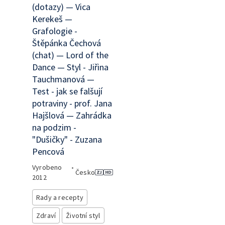
(dotazy) — Vica
Kerekeš —
Grafologie -
Štěpánka Čechová
(chat) — Lord of the
Dance — Styl - Jiřina
Tauchmanová —
Test - jak se falšují
potraviny - prof. Jana
Hajšlová — Zahrádka
na podzim -
"Dušičky" - Zuzana
Pencová
Vyrobeno
•
Česko
2012
Rady a recepty
Zdraví
Životní styl