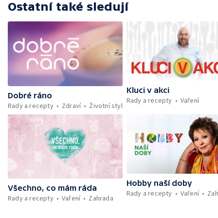
Ostatní také sledují
Kluci v akci
Dobré ráno
Rady a recepty
Vaření
Rady a recepty
Zdraví
Životní styl
Hobby naší doby
Všechno, co mám ráda
Rady a recepty
Vaření
Zah
Rady a recepty
Vaření
Zahrada