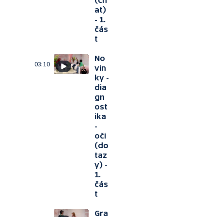
(ch
at)
- 1.
čás
t
No
03:10
vin
ky -
dia
gn
ost
ika
-
oči
(do
taz
y) -
1.
čás
t
Gra