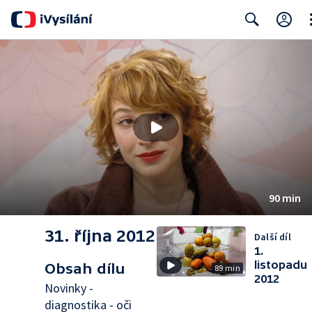
Cl
Search
90 min
31. října 2012
Další díl
1.
listopadu
Obsah dílu
89 min
2012
Novinky -
diagnostika - oči