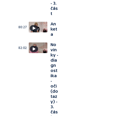
- 3.
čás
t
An
80:27
ket
a
No
82:02
vin
ky -
dia
gn
ost
ika
-
oči
(do
taz
y) -
3.
čás