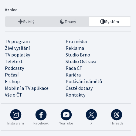
Vzhled
Světlý
Tmavý
Systém
TV program
Pro média
Živé vysílání
Reklama
TV poplatky
Studio Brno
Teletext
Studio Ostrava
Podcasty
Rada ČT
Počasí
Kariéra
E-shop
Podávání námětů
Mobilní a TV aplikace
Časté dotazy
Vše o ČT
Kontakty
Instagram
Facebook
YouTube
X
Threads