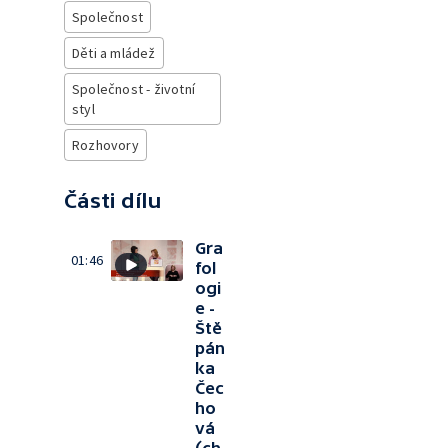
Společnost
Děti a mládež
Společnost - životní
styl
Rozhovory
Části dílu
Gra
01:46
fol
ogi
e -
Ště
pán
ka
Čec
ho
vá