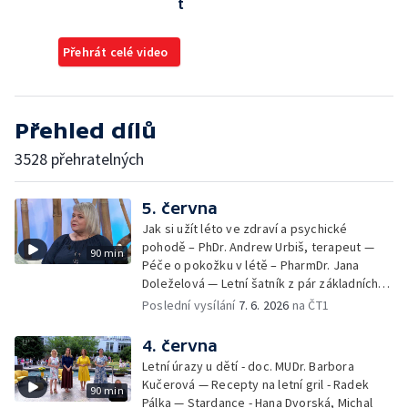
t
Přehrát celé video
Přehled dílů
3528 přehratelných
5. června
Jak si užít léto ve zdraví a psychické
pohodě – PhDr. Andrew Urbiš, terapeut —
90 min
Péče o pokožku v létě – PharmDr. Jana
Doleželová — Letní šatník z pár základních
kousků – Luděk Šmehlík, stylista —
Poslední vysílání
7. 6. 2026
na ČT1
Pozvánka na Letní shakespearovské
slavnosti – Jiří Krhut, hudebník — Vaření:
4. června
letní párty s přáteli – Pavla Pavelková —
Letní úrazy u dětí - doc. MUDr. Barbora
Festival v ulicích – Petra Hradilová — Muzejní
Kučerová — Recepty na letní gril - Radek
90 min
noc
Pálka — Stardance - Hana Dvorská, Michal