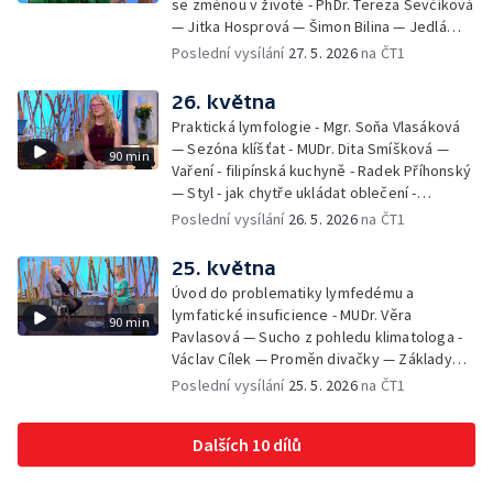
se změnou v životě - PhDr. Tereza Ševčíková
— Jitka Hosprová — Šimon Bilina — Jedlá
zahrada - Petra Matějková — Kulturní tipy
Poslední vysílání
27. 5. 2026
na ČT1
26. května
Praktická lymfologie - Mgr. Soňa Vlasáková
— Sezóna klíšťat - MUDr. Dita Smíšková —
90 min
Vaření - filipínská kuchyně - Radek Příhonský
— Styl - jak chytře ukládat oblečení -
Veronika Slaninová — Běháme s dětmi - jak
Poslední vysílání
26. 5. 2026
na ČT1
neztratit motivaci - Přemysl Vida a Babeta
Schneiderová — Colours of Ostrava - Filip
25. května
Košťálek a Jan Vojtko — Tajemství křišťálové
Úvod do problematiky lymfedému a
planety - Jan Maxián, Petr Horák a Adélka
lymfatické insuficience - MUDr. Věra
90 min
Hesová — Český svaz ochránců přírody - Eva
Pavlasová — Sucho z pohledu klimatologa -
Šrailová
Václav Cílek — Proměn divačky — Základy
bezpečnosti dětí na inline bruslích - Petr
Poslední vysílání
25. 5. 2026
na ČT1
Štefan — Zuzana Zlatohlávková —
Zooterapie - praktické využití - Linda
Dalších 10 dílů
Tinková — Pražské jaro - Klára Boudalová,
Marko Ivanović