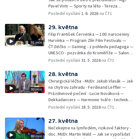
Pavel Vintr — Sporty na léto - Tereza
Michalová — Černé ovce — Změny v
Poslední vysílání
1. 6. 2026
na ČT1
odbavení na letišti - Jiří Hannich — Dovolená
v Českém ráji - Tomáš Jeřábek, Magdalena
29. května
Borová, Eva Váchová
Filip František Červenka — 100. narozeniny
Hurvínka — Program Zlín Film Festivalu —
91 min
ČT:Déčko — Gaming - z pohledu pedagoga —
UNESCO - pozvánka do Kroměříže — Salon
filmových klapek
Poslední vysílání
31. 5. 2026
na ČT1
28. května
Chirurgická léčba - MUDr. Jakub Vlasák — Jak
na chytrou zahradu - Ferdinand Leffler —
90 min
Prázdninové pečení - Lucie Nováková —
Dekkadancers — Harmonie tváře - techniky
přírodního omlazení - Martina Kavecká —
Poslední vysílání
28. 5. 2026
na ČT1
Historické ohlédnutí - seriál Kamenný řád -
Petr Bednařík — Počasí s Michalem Žákem
27. května
Nečekejme na lymfedém, rizikové faktory -
doc. MUDr. Martin Wald — Jak se vypořádat
88 min