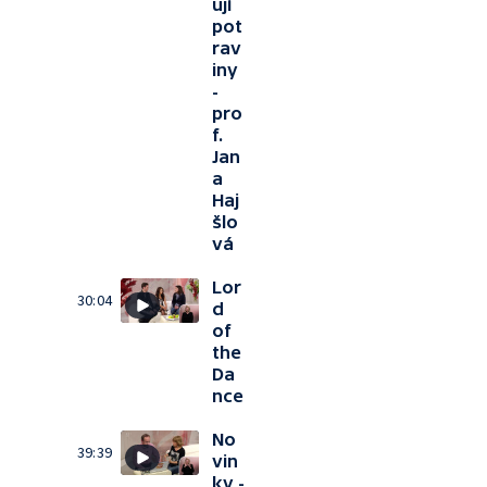
ují
pot
rav
iny
-
pro
f.
Jan
a
Haj
šlo
vá
Lor
30:04
d
of
the
Da
nce
No
39:39
vin
ky -