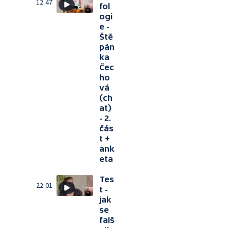
12:47
fol
ogi
e -
Ště
pán
ka
Čec
ho
vá
(ch
at)
- 2.
čás
t +
ank
eta
Tes
22:01
t -
jak
se
falš