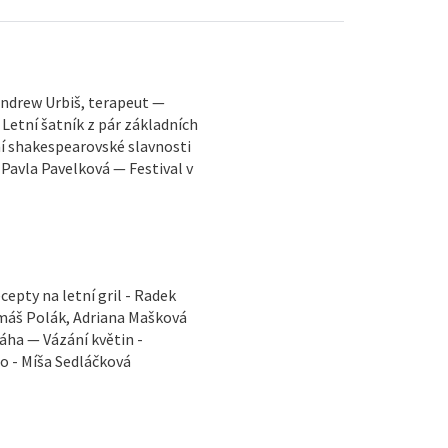
 Andrew Urbiš, terapeut —
Letní šatník z pár základních
ní shakespearovské slavnosti
– Pavla Pavelková — Festival v
cepty na letní gril - Radek
omáš Polák, Adriana Mašková
áha — Vázání květin -
to - Míša Sedláčková