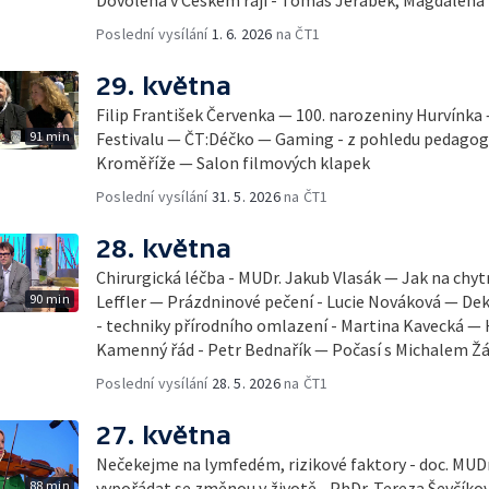
Dovolená v Českém ráji - Tomáš Jeřábek, Magdalena
Poslední vysílání
1. 6. 2026
na ČT1
29. května
Filip František Červenka — 100. narozeniny Hurvínka
91 min
Festivalu — ČT:Déčko — Gaming - z pohledu pedago
Kroměříže — Salon filmových klapek
Poslední vysílání
31. 5. 2026
na ČT1
28. května
Chirurgická léčba - MUDr. Jakub Vlasák — Jak na chyt
90 min
Leffler — Prázdninové pečení - Lucie Nováková — D
- techniky přírodního omlazení - Martina Kavecká — H
Kamenný řád - Petr Bednařík — Počasí s Michalem 
Poslední vysílání
28. 5. 2026
na ČT1
27. května
Nečekejme na lymfedém, rizikové faktory - doc. MUDr
88 min
vypořádat se změnou v životě - PhDr. Tereza Ševčík