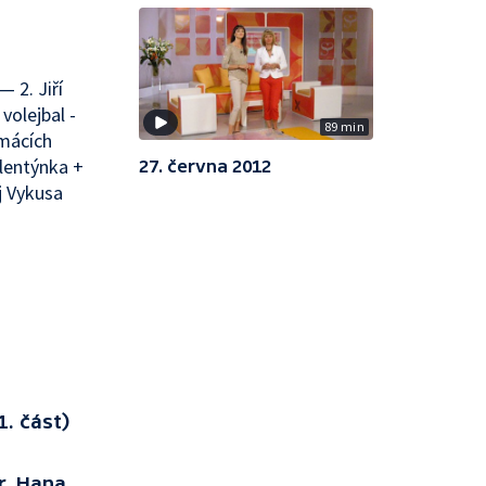
 2. Jiří
volejbal -
89 min
omácích
alentýnka +
27. června 2012
j Vykusa
1. část)
r. Hana