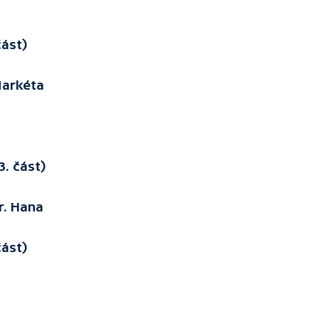
část)
Markéta
3. část)
r. Hana
část)