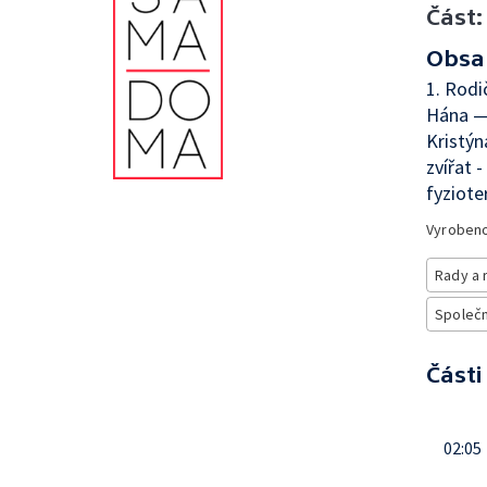
Část:
Obsa
1. Rodi
Hána — 
Kristýn
zvířat 
fyziote
Vyroben
Rady a 
Společno
Části
02:05