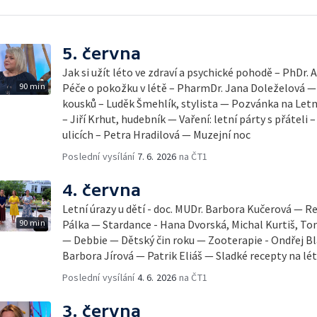
5. června
Jak si užít léto ve zdraví a psychické pohodě – PhDr.
90 min
Péče o pokožku v létě – PharmDr. Jana Doleželová — 
kousků – Luděk Šmehlík, stylista — Pozvánka na Let
– Jiří Krhut, hudebník — Vaření: letní párty s přáteli 
ulicích – Petra Hradilová — Muzejní noc
Poslední vysílání
7. 6. 2026
na ČT1
4. června
Letní úrazy u dětí - doc. MUDr. Barbora Kučerová — Re
90 min
Pálka — Stardance - Hana Dvorská, Michal Kurtiš, T
— Debbie — Dětský čin roku — Zooterapie - Ondřej Bl
Barbora Jírová — Patrik Eliáš — Sladké recepty na lé
Poslední vysílání
4. 6. 2026
na ČT1
3. června