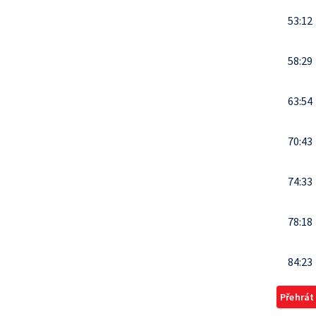
53:12
58:29
63:54
70:43
74:33
78:18
84:23
Přehrát