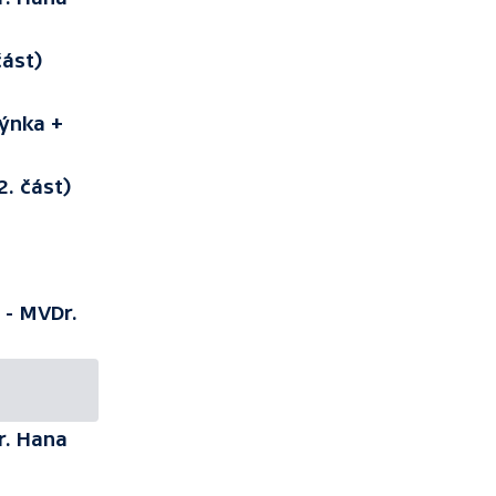
část)
ýnka +
2. část)
 - MVDr.
r. Hana