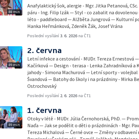
Anafylaktický šok, alergie - Mgr. Jitka Petanová, CSc
88 min
páru - Ing. Filip Izák — Styl - co zabalit na dovoleno
léto - paddleboard — Alžběta Jungrová — Kulturní p
Hanka Heřmánková, Zdeněk Žák, Josef Vrána
Poslední vysílání
3. 6. 2026
na ČT1
2. června
Letní infekce a cestování - MUDr. Tereza Ernestová — 
89 min
Kačírková — Design - terasa - Lenka Zahradníková a K
jahody - Simona Machurová — Letní sporty - volejbal
Švandová — Batohy do školy i na prázdniny - Mirka B
Ostrochovský
Poslední vysílání
2. 6. 2026
na ČT1
1. června
Otoky v létě - MUDr. Júlia Černohorská, PhD. — Pro
89 min
Naďa — Jak se podělit o děti o prázdninách - Mgr. Pav
Tereza Michalová — Černé ovce — Změny v odbavení na