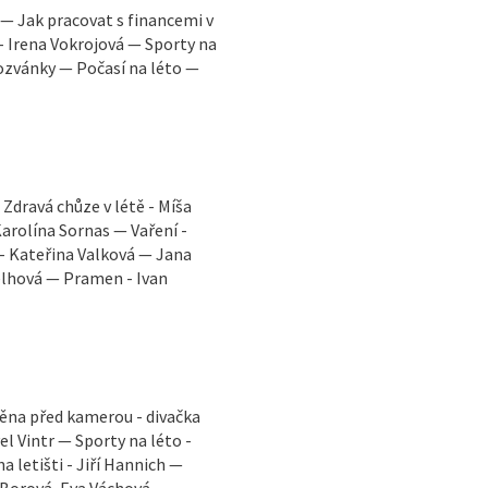
. — Jak pracovat s financemi v
u - Irena Vokrojová — Sporty na
ozvánky — Počasí na léto —
Zdravá chůze v létě - Míša
arolína Sornas — Vaření -
 - Kateřina Valková — Jana
elhová — Pramen - Ivan
měna před kamerou - divačka
el Vintr — Sporty na léto -
 letišti - Jiří Hannich —