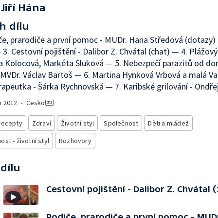
Jiří Hána
h dílu
če, prarodiče a první pomoc - MUDr. Hana Středová (dotazy) —
3. Cestovní pojištění - Dalibor Z. Chvátal (chat) — 4. Plážový 
a Kolocová, Markéta Sluková — 5. Nebezpečí parazitů od d
- MVDr. Václav Bartoš — 6. Martina Hynková Vrbová a malá V
rapeutka - Šárka Rychnovská — 7. Karibské grilování - Ondře
o
2012
•
Česko
recepty
Zdraví
Životní styl
Společnost
Děti a mládež
st - životní styl
Rozhovory
 dílu
Cestovní pojištění - Dalibor Z. Chvátal (
Rodiče, prarodiče a první pomoc - MUD