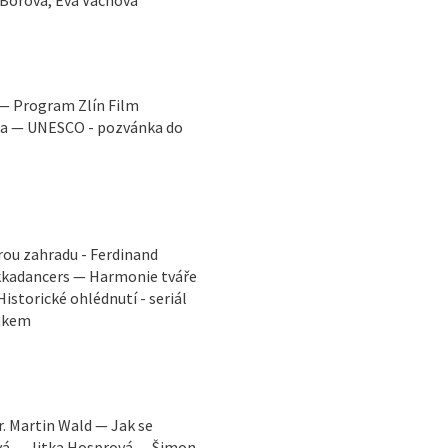
 Borová, Eva Váchová
 — Program Zlín Film
ga — UNESCO - pozvánka do
rou zahradu - Ferdinand
ekkadancers — Harmonie tváře
istorické ohlédnutí - seriál
Žákem
. Martin Wald — Jak se
ová — Jitka Hosprová — Šimon