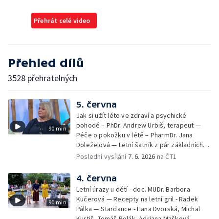
Přehrát celé video
Přehled dílů
3528 přehratelných
5. června
Jak si užít léto ve zdraví a psychické
pohodě – PhDr. Andrew Urbiš, terapeut —
90 min
Péče o pokožku v létě – PharmDr. Jana
Doleželová — Letní šatník z pár základních
kousků – Luděk Šmehlík, stylista —
Poslední vysílání
7. 6. 2026
na ČT1
Pozvánka na Letní shakespearovské
slavnosti – Jiří Krhut, hudebník — Vaření:
4. června
letní párty s přáteli – Pavla Pavelková —
Letní úrazy u dětí - doc. MUDr. Barbora
Festival v ulicích – Petra Hradilová — Muzejní
Kučerová — Recepty na letní gril - Radek
90 min
noc
Pálka — Stardance - Hana Dvorská, Michal
Kurtiš, Tomáš Polák, Adriana Mašková —