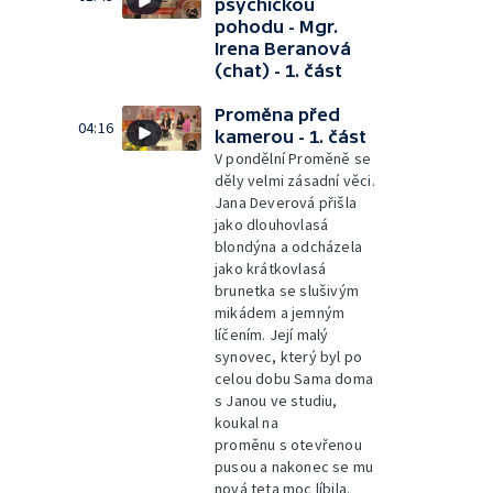
psychickou
pohodu - Mgr.
Irena Beranová
(chat) - 1. část
Proměna před
04:16
kamerou - 1. část
V pondělní Proměně se
děly velmi zásadní věci.
Jana Deverová přišla
jako dlouhovlasá
blondýna a odcházela
jako krátkovlasá
brunetka se slušivým
mikádem a jemným
líčením. Její malý
synovec, který byl po
celou dobu Sama doma
s Janou ve studiu,
koukal na
proměnu s otevřenou
pusou a nakonec se mu
nová teta moc líbila.