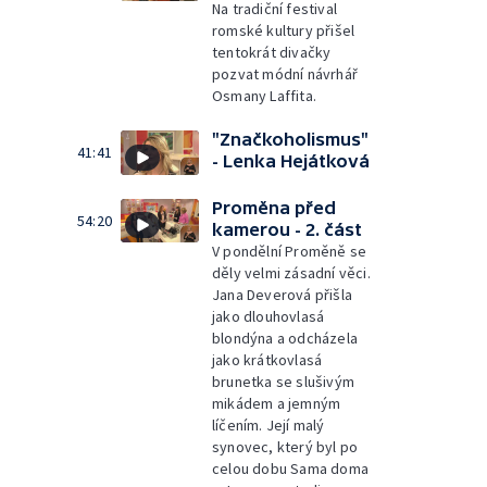
Na tradiční festival
romské kultury přišel
tentokrát divačky
pozvat módní návrhář
Osmany Laffita.
"Značkoholismus"
41:41
- Lenka Hejátková
Proměna před
54:20
kamerou - 2. část
V pondělní Proměně se
děly velmi zásadní věci.
Jana Deverová přišla
jako dlouhovlasá
blondýna a odcházela
jako krátkovlasá
brunetka se slušivým
mikádem a jemným
líčením. Její malý
synovec, který byl po
celou dobu Sama doma