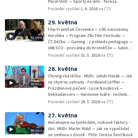
Pavel Vintr — Sporty na léto - Tereza
Michalová — Černé ovce — Změny v
Poslední vysílání
1. 6. 2026
na ČT1
odbavení na letišti - Jiří Hannich — Dovolená
v Českém ráji - Tomáš Jeřábek, Magdalena
29. května
Borová, Eva Váchová
Filip František Červenka — 100. narozeniny
Hurvínka — Program Zlín Film Festivalu —
91 min
ČT:Déčko — Gaming - z pohledu pedagoga —
UNESCO - pozvánka do Kroměříže — Salon
filmových klapek
Poslední vysílání
31. 5. 2026
na ČT1
28. května
Chirurgická léčba - MUDr. Jakub Vlasák — Jak
na chytrou zahradu - Ferdinand Leffler —
90 min
Prázdninové pečení - Lucie Nováková —
Dekkadancers — Harmonie tváře - techniky
přírodního omlazení - Martina Kavecká —
Poslední vysílání
28. 5. 2026
na ČT1
Historické ohlédnutí - seriál Kamenný řád -
Petr Bednařík — Počasí s Michalem Žákem
27. května
Nečekejme na lymfedém, rizikové faktory -
doc. MUDr. Martin Wald — Jak se vypořádat
88 min
se změnou v životě - PhDr. Tereza Ševčíková