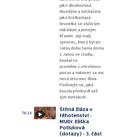
jako dlouhovlasá
blondýna a odcházela
jako krátkovlasá
brunetka se slušivým
mikádem a jemným
líčením. Její malý
synovec, který byl po
celou dobu Sama doma
s Janou ve studiu,
koukal na
proměnu s otevřenou
pusou a nakonec se mu
nová teta moc líbila.
Podívejte se, jaká
kouzla předvedl náš
tým tentokrát…
Štítná žláza v
76:14
těhotenství -
MUDr. Eliška
Potluková
(dotazy) - 3. část