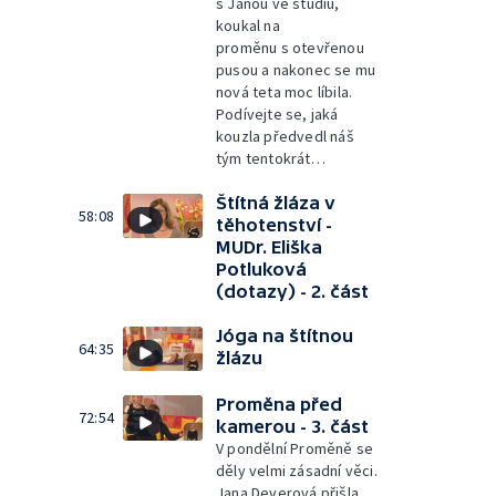
s Janou ve studiu,
koukal na
proměnu s otevřenou
pusou a nakonec se mu
nová teta moc líbila.
Podívejte se, jaká
kouzla předvedl náš
tým tentokrát…
Štítná žláza v
58:08
těhotenství -
MUDr. Eliška
Potluková
(dotazy) - 2. část
Jóga na štítnou
64:35
žlázu
Proměna před
72:54
kamerou - 3. část
V pondělní Proměně se
děly velmi zásadní věci.
Jana Deverová přišla