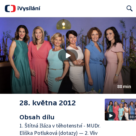
Search
88 min
28. května 2012
Obsah dílu
88 
1. Štítná žláza v těhotenství - MUDr.
Eliška Potluková (dotazy) — 2. Vliv