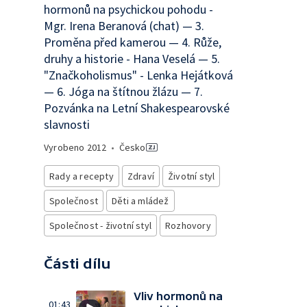
hormonů na psychickou pohodu -
Mgr. Irena Beranová (chat) — 3.
Proměna před kamerou — 4. Růže,
druhy a historie - Hana Veselá — 5.
"Značkoholismus" - Lenka Hejátková
— 6. Jóga na štítnou žlázu — 7.
Pozvánka na Letní Shakespearovské
slavnosti
Vyrobeno
2012
•
Česko
Rady a recepty
Zdraví
Životní styl
Společnost
Děti a mládež
Společnost - životní styl
Rozhovory
Části dílu
Vliv hormonů na
01:43