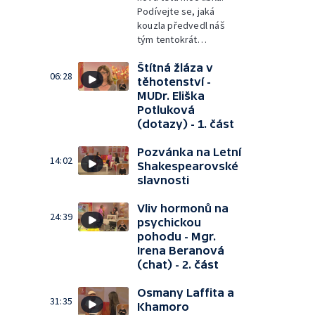
Podívejte se, jaká
kouzla předvedl náš
tým tentokrát…
Štítná žláza v
06:28
těhotenství -
MUDr. Eliška
Potluková
(dotazy) - 1. část
Pozvánka na Letní
14:02
Shakespearovské
slavnosti
Vliv hormonů na
24:39
psychickou
pohodu - Mgr.
Irena Beranová
(chat) - 2. část
Osmany Laffita a
31:35
Khamoro