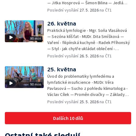
— Jitka Hosprová — Šimon Bilina — Jedlá
zahrada - Petra Matějková — Kulturní tipy
Poslední vysílání
27. 5. 2026
na ČT1
26. května
Praktická lymfologie - Mgr. Soňa Vlasáková
— Sezóna klíšťat - MUDr. Dita Smíšková —
90 min
Vaření - filipínská kuchyně - Radek Příhonský
— Styl - jak chytře ukládat oblečení -
Veronika Slaninová — Běháme s dětmi - jak
Poslední vysílání
26. 5. 2026
na ČT1
neztratit motivaci - Přemysl Vida a Babeta
Schneiderová — Colours of Ostrava - Filip
25. května
Košťálek a Jan Vojtko — Tajemství křišťálové
Úvod do problematiky lymfedému a
planety - Jan Maxián, Petr Horák a Adélka
lymfatické insuficience - MUDr. Věra
90 min
Hesová — Český svaz ochránců přírody - Eva
Pavlasová — Sucho z pohledu klimatologa -
Šrailová
Václav Cílek — Proměn divačky — Základy
bezpečnosti dětí na inline bruslích - Petr
Poslední vysílání
25. 5. 2026
na ČT1
Štefan — Zuzana Zlatohlávková —
Zooterapie - praktické využití - Linda
Dalších 10 dílů
Tinková — Pražské jaro - Klára Boudalová,
Marko Ivanović
Ostatní také sledují