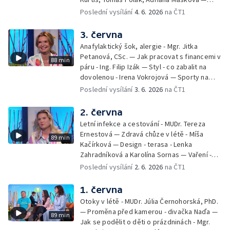
Debbie — Dětský čin roku — Zooterapie -
Poslední vysílání
4. 6. 2026
na ČT1
Ondřej Bláha — Vázání květin - Barbora
Jírová — Patrik Eliáš — Sladké recepty na
3. června
léto - Míša Sedláčková
Anafylaktický šok, alergie - Mgr. Jitka
Petanová, CSc. — Jak pracovat s financemi v
88 min
páru - Ing. Filip Izák — Styl - co zabalit na
dovolenou - Irena Vokrojová — Sporty na
léto - paddleboard — Alžběta Jungrová —
Poslední vysílání
3. 6. 2026
na ČT1
Kulturní pozvánky — Počasí na léto — Hanka
Heřmánková, Zdeněk Žák, Josef Vrána
2. června
Letní infekce a cestování - MUDr. Tereza
Ernestová — Zdravá chůze v létě - Míša
89 min
Kačírková — Design - terasa - Lenka
Zahradníková a Karolína Sornas — Vaření -
jahody - Simona Machurová — Letní sporty -
Poslední vysílání
2. 6. 2026
na ČT1
volejbal - Kateřina Valková — Jana Švandová
— Batohy do školy i na prázdniny - Mirka
1. června
Belhová — Pramen - Ivan Ostrochovský
Otoky v létě - MUDr. Júlia Černohorská, PhD.
— Proměna před kamerou - divačka Naďa —
89 min
Jak se podělit o děti o prázdninách - Mgr.