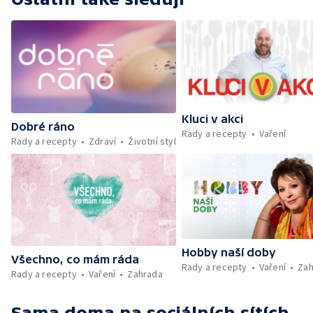
Kluci v akci
Dobré ráno
Rady a recepty
Vaření
Rady a recepty
Zdraví
Životní styl
Hobby naší doby
Všechno, co mám ráda
Rady a recepty
Vaření
Zah
Rady a recepty
Vaření
Zahrada
Sama doma
na sociálních sítích