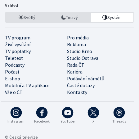
Vzhled
Světlý
Tmavý
Systém
TV program
Pro média
Živé vysílání
Reklama
TV poplatky
Studio Brno
Teletext
Studio Ostrava
Podcasty
Rada ČT
Počasí
Kariéra
E-shop
Podávání námětů
Mobilní a TV aplikace
Časté dotazy
Vše o ČT
Kontakty
Instagram
Facebook
YouTube
X
Threads
© Česká televize