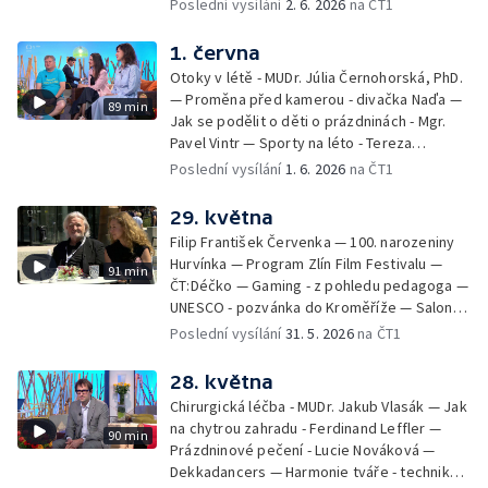
Poslední vysílání
2. 6. 2026
na ČT1
volejbal - Kateřina Valková — Jana Švandová
— Batohy do školy i na prázdniny - Mirka
1. června
Belhová — Pramen - Ivan Ostrochovský
Otoky v létě - MUDr. Júlia Černohorská, PhD.
— Proměna před kamerou - divačka Naďa —
89 min
Jak se podělit o děti o prázdninách - Mgr.
Pavel Vintr — Sporty na léto - Tereza
Michalová — Černé ovce — Změny v
Poslední vysílání
1. 6. 2026
na ČT1
odbavení na letišti - Jiří Hannich — Dovolená
v Českém ráji - Tomáš Jeřábek, Magdalena
29. května
Borová, Eva Váchová
Filip František Červenka — 100. narozeniny
Hurvínka — Program Zlín Film Festivalu —
91 min
ČT:Déčko — Gaming - z pohledu pedagoga —
UNESCO - pozvánka do Kroměříže — Salon
filmových klapek
Poslední vysílání
31. 5. 2026
na ČT1
28. května
Chirurgická léčba - MUDr. Jakub Vlasák — Jak
na chytrou zahradu - Ferdinand Leffler —
90 min
Prázdninové pečení - Lucie Nováková —
Dekkadancers — Harmonie tváře - techniky