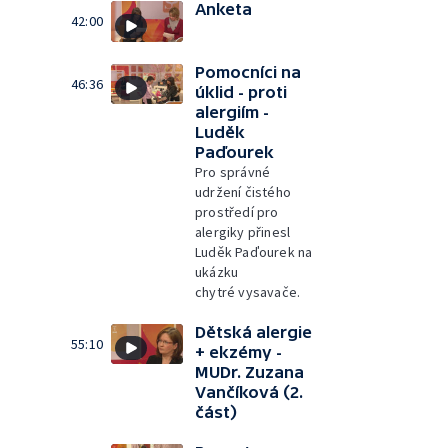
Anketa
42:00
Pomocníci na
46:36
úklid - proti
alergiím -
Luděk
Paďourek
Pro správné
udržení čistého
prostředí pro
alergiky přinesl
Luděk Paďourek na
ukázku
chytré vysavače.
Dětská alergie
55:10
+ ekzémy -
MUDr. Zuzana
Vančíková (2.
část)