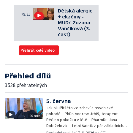
Dětská alergie
79:25
+ ekzémy -
MUDr. Zuzana
Vančíková (3.
část)
Přehrát celé video
Přehled dílů
3528 přehratelných
5. června
Jak si užít léto ve zdraví a psychické
pohodě – PhDr. Andrew Urbiš, terapeut —
90 min
Péče o pokožku v létě – PharmDr. Jana
Doleželová — Letní šatník z pár základních
kousků – Luděk Šmehlík, stylista —
Poslední vysílání
7. 6. 2026
na ČT1