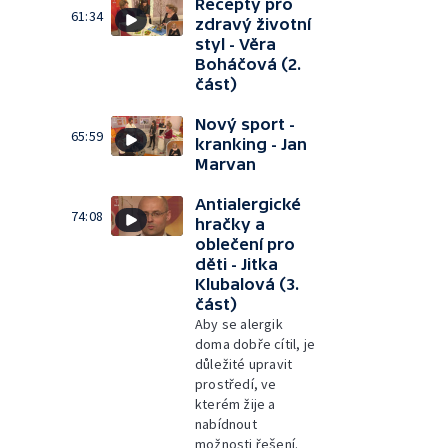
Recepty pro
61:34
zdravý životní
styl - Věra
Boháčová (2.
část)
Nový sport -
65:59
kranking - Jan
Marvan
Antialergické
74:08
hračky a
oblečení pro
děti - Jitka
Klubalová (3.
část)
Aby se alergik
doma dobře cítil, je
důležité upravit
prostředí, ve
kterém žije a
nabídnout
možnosti řešení.