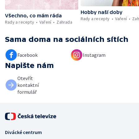
Hobby naší doby
Všechno, co mám ráda
Rady a recepty
Vaření
Zah
Rady a recepty
Vaření
Zahrada
Sama doma
na sociálních sítích
Facebook
Instagram
Napište nám
Otevřít
kontaktní
formulář
Divácké centrum