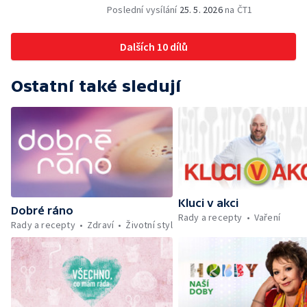
bezpečnosti dětí na inline bruslích - Petr
Poslední vysílání
25. 5. 2026
na ČT1
Štefan — Zuzana Zlatohlávková —
Zooterapie - praktické využití - Linda
Dalších 10 dílů
Tinková — Pražské jaro - Klára Boudalová,
Marko Ivanović
Ostatní také sledují
Kluci v akci
Dobré ráno
Rady a recepty
Vaření
Rady a recepty
Zdraví
Životní styl