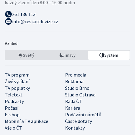
každý všední den:
8:00—16:00 hodin
261 136 113
info@ceskatelevize.cz
Vzhled
Světlý
Tmavý
Systém
TV program
Pro média
Živé vysílání
Reklama
TV poplatky
Studio Brno
Teletext
Studio Ostrava
Podcasty
Rada ČT
Počasí
Kariéra
E-shop
Podávání námětů
Mobilní a TV aplikace
Časté dotazy
Vše o ČT
Kontakty