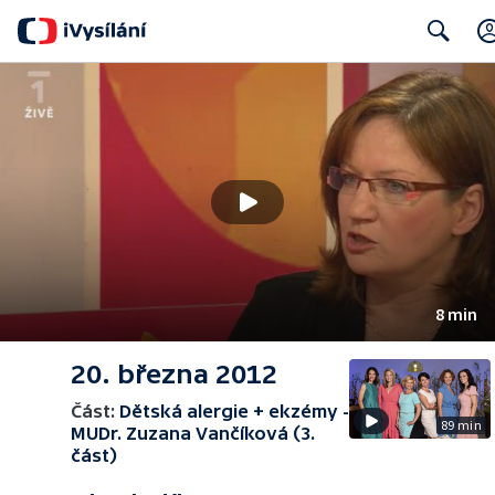
Search
8 min
20. března 2012
Část:
Dětská alergie + ekzémy -
89 min
MUDr. Zuzana Vančíková (3.
část)