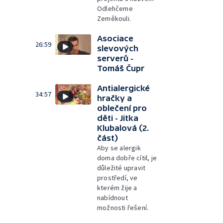
Odlehčeme
Zeměkouli.
Asociace
26:59
slevových
serverů -
Tomáš Čupr
Antialergické
34:57
hračky a
oblečení pro
děti - Jitka
Klubalová (2.
část)
Aby se alergik
doma dobře cítil, je
důležité upravit
prostředí, ve
kterém žije a
nabídnout
možnosti řešení.