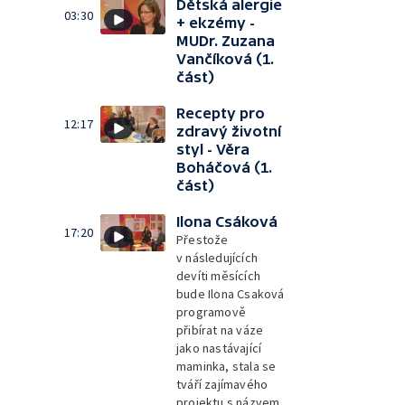
Dětská alergie
03:30
+ ekzémy -
MUDr. Zuzana
Vančíková (1.
část)
Recepty pro
12:17
zdravý životní
styl - Věra
Boháčová (1.
část)
Ilona Csáková
17:20
Přestože
v následujících
devíti měsících
bude Ilona Csaková
programově
přibírat na váze
jako nastávající
maminka, stala se
tváří zajímavého
projektu s názvem