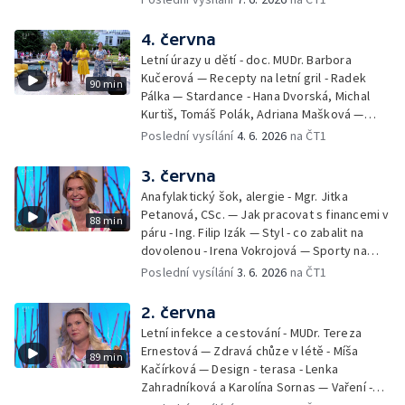
Pozvánka na Letní shakespearovské
slavnosti – Jiří Krhut, hudebník — Vaření:
4. června
letní párty s přáteli – Pavla Pavelková —
Letní úrazy u dětí - doc. MUDr. Barbora
Festival v ulicích – Petra Hradilová — Muzejní
Kučerová — Recepty na letní gril - Radek
90 min
noc
Pálka — Stardance - Hana Dvorská, Michal
Kurtiš, Tomáš Polák, Adriana Mašková —
Debbie — Dětský čin roku — Zooterapie -
Poslední vysílání
4. 6. 2026
na ČT1
Ondřej Bláha — Vázání květin - Barbora
Jírová — Patrik Eliáš — Sladké recepty na
3. června
léto - Míša Sedláčková
Anafylaktický šok, alergie - Mgr. Jitka
Petanová, CSc. — Jak pracovat s financemi v
88 min
páru - Ing. Filip Izák — Styl - co zabalit na
dovolenou - Irena Vokrojová — Sporty na
léto - paddleboard — Alžběta Jungrová —
Poslední vysílání
3. 6. 2026
na ČT1
Kulturní pozvánky — Počasí na léto — Hanka
Heřmánková, Zdeněk Žák, Josef Vrána
2. června
Letní infekce a cestování - MUDr. Tereza
Ernestová — Zdravá chůze v létě - Míša
89 min
Kačírková — Design - terasa - Lenka
Zahradníková a Karolína Sornas — Vaření -
jahody - Simona Machurová — Letní sporty -