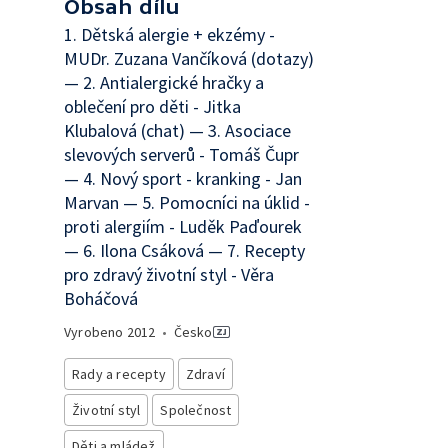
Obsah dílu
1. Dětská alergie + ekzémy -
MUDr. Zuzana Vančíková (dotazy)
— 2. Antialergické hračky a
oblečení pro děti - Jitka
Klubalová (chat) — 3. Asociace
slevových serverů - Tomáš Čupr
— 4. Nový sport - kranking - Jan
Marvan — 5. Pomocníci na úklid -
proti alergiím - Luděk Paďourek
— 6. Ilona Csáková — 7. Recepty
pro zdravý životní styl - Věra
Boháčová
Vyrobeno
2012
•
Česko
Rady a recepty
Zdraví
Životní styl
Společnost
Děti a mládež