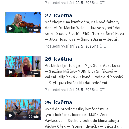
přírodního omlazení - Martina Kavecká —
Poslední vysílání
28. 5. 2026
na ČT1
Historické ohlédnutí - seriál Kamenný řád -
Petr Bednařík — Počasí s Michalem Žákem
27. května
Nečekejme na lymfedém, rizikové faktory -
doc. MUDr. Martin Wald — Jak se vypořádat
88 min
se změnou v životě - PhDr. Tereza Ševčíková
— Jitka Hosprová — Šimon Bilina — Jedlá
zahrada - Petra Matějková — Kulturní tipy
Poslední vysílání
27. 5. 2026
na ČT1
26. května
Praktická lymfologie - Mgr. Soňa Vlasáková
— Sezóna klíšťat - MUDr. Dita Smíšková —
90 min
Vaření - filipínská kuchyně - Radek Příhonský
— Styl - jak chytře ukládat oblečení -
Veronika Slaninová — Běháme s dětmi - jak
Poslední vysílání
26. 5. 2026
na ČT1
neztratit motivaci - Přemysl Vida a Babeta
Schneiderová — Colours of Ostrava - Filip
25. května
Košťálek a Jan Vojtko — Tajemství křišťálové
Úvod do problematiky lymfedému a
planety - Jan Maxián, Petr Horák a Adélka
lymfatické insuficience - MUDr. Věra
90 min
Hesová — Český svaz ochránců přírody - Eva
Pavlasová — Sucho z pohledu klimatologa -
Šrailová
Václav Cílek — Proměn divačky — Základy