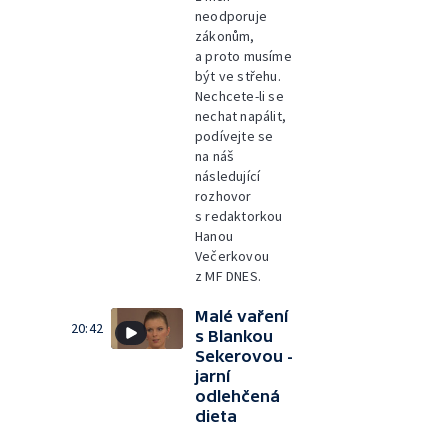
neodporuje
zákonům,
a proto musíme
být ve střehu.
Nechcete-li se
nechat napálit,
podívejte se
na náš
následující
rozhovor
s redaktorkou
Hanou
Večerkovou
z MF DNES.
Malé vaření
20:42
s Blankou
Sekerovou -
jarní
odlehčená
dieta