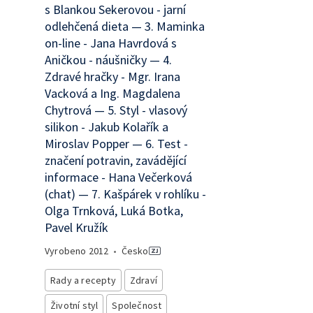
s Blankou Sekerovou - jarní
odlehčená dieta — 3. Maminka
on-line - Jana Havrdová s
Aničkou - náušničky — 4.
Zdravé hračky - Mgr. Irana
Vacková a Ing. Magdalena
Chytrová — 5. Styl - vlasový
silikon - Jakub Kolařík a
Miroslav Popper — 6. Test -
značení potravin, zavádějící
informace - Hana Večerková
(chat) — 7. Kašpárek v rohlíku -
Olga Trnková, Luká Botka,
Pavel Kružík
Vyrobeno
2012
•
Česko
Rady a recepty
Zdraví
Životní styl
Společnost