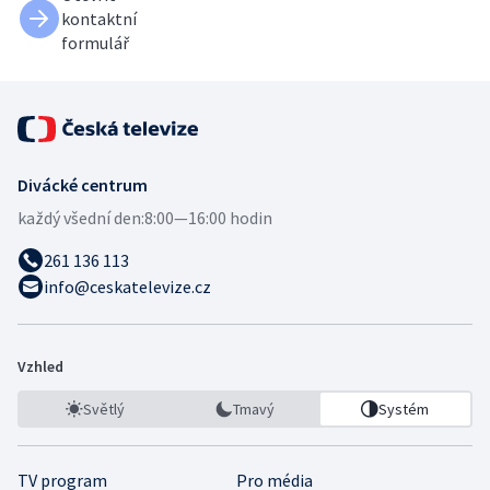
kontaktní
formulář
Divácké centrum
každý všední den:
8:00—16:00 hodin
261 136 113
info@ceskatelevize.cz
Vzhled
Světlý
Tmavý
Systém
TV program
Pro média