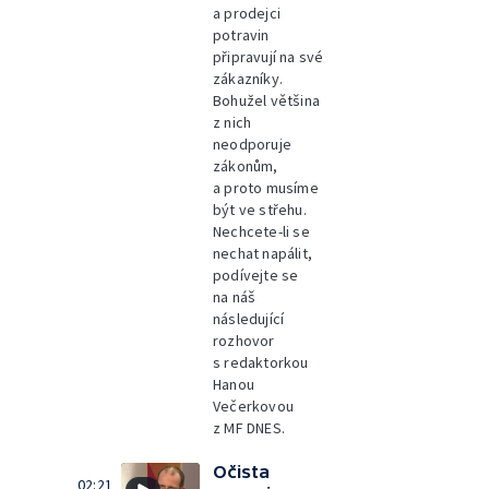
a prodejci
potravin
připravují na své
zákazníky.
Bohužel většina
z nich
neodporuje
zákonům,
a proto musíme
být ve střehu.
Nechcete-li se
nechat napálit,
podívejte se
na náš
následující
rozhovor
s redaktorkou
Hanou
Večerkovou
z MF DNES.
Očista
02:21