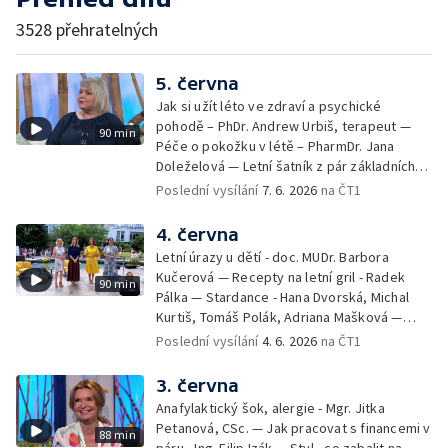
3528 přehratelných
5. června
Jak si užít léto ve zdraví a psychické
pohodě – PhDr. Andrew Urbiš, terapeut —
90 min
Péče o pokožku v létě – PharmDr. Jana
Doleželová — Letní šatník z pár základních
kousků – Luděk Šmehlík, stylista —
Poslední vysílání
7. 6. 2026
na ČT1
Pozvánka na Letní shakespearovské
slavnosti – Jiří Krhut, hudebník — Vaření:
4. června
letní párty s přáteli – Pavla Pavelková —
Letní úrazy u dětí - doc. MUDr. Barbora
Festival v ulicích – Petra Hradilová — Muzejní
Kučerová — Recepty na letní gril - Radek
90 min
noc
Pálka — Stardance - Hana Dvorská, Michal
Kurtiš, Tomáš Polák, Adriana Mašková —
Debbie — Dětský čin roku — Zooterapie -
Poslední vysílání
4. 6. 2026
na ČT1
Ondřej Bláha — Vázání květin - Barbora
Jírová — Patrik Eliáš — Sladké recepty na
3. června
léto - Míša Sedláčková
Anafylaktický šok, alergie - Mgr. Jitka
Petanová, CSc. — Jak pracovat s financemi v
88 min
páru - Ing. Filip Izák — Styl - co zabalit na