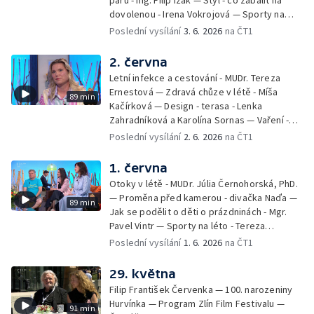
dovolenou - Irena Vokrojová — Sporty na
léto - paddleboard — Alžběta Jungrová —
Poslední vysílání
3. 6. 2026
na ČT1
Kulturní pozvánky — Počasí na léto — Hanka
Heřmánková, Zdeněk Žák, Josef Vrána
2. června
Letní infekce a cestování - MUDr. Tereza
Ernestová — Zdravá chůze v létě - Míša
89 min
Kačírková — Design - terasa - Lenka
Zahradníková a Karolína Sornas — Vaření -
jahody - Simona Machurová — Letní sporty -
Poslední vysílání
2. 6. 2026
na ČT1
volejbal - Kateřina Valková — Jana Švandová
— Batohy do školy i na prázdniny - Mirka
1. června
Belhová — Pramen - Ivan Ostrochovský
Otoky v létě - MUDr. Júlia Černohorská, PhD.
— Proměna před kamerou - divačka Naďa —
89 min
Jak se podělit o děti o prázdninách - Mgr.
Pavel Vintr — Sporty na léto - Tereza
Michalová — Černé ovce — Změny v
Poslední vysílání
1. 6. 2026
na ČT1
odbavení na letišti - Jiří Hannich — Dovolená
v Českém ráji - Tomáš Jeřábek, Magdalena
29. května
Borová, Eva Váchová
Filip František Červenka — 100. narozeniny
Hurvínka — Program Zlín Film Festivalu —
91 min