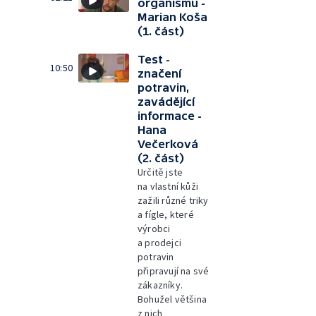
organismu -
Marian Koša
(1. část)
Test -
10:50
značení
potravin,
zavádějící
informace -
Hana
Večerková
(2. část)
Určitě jste
na vlastní kůži
zažili různé triky
a fígle, které
výrobci
a prodejci
potravin
připravují na své
zákazníky.
Bohužel většina
z nich