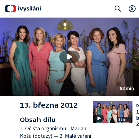
Search
88 min
13. března 2012
D
1
b
Obsah dílu
88 min
2
1. Očista organismu - Marian
Koša (dotazy) — 2. Malé vaření