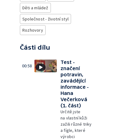
Děti a mládež
Společnost - životní styl
Rozhovory
Části dílu
Test -
00:58
značení
potravin,
zavádějící
informace -
Hana
Večerková
(1. část)
Určitě jste
na vlastní kůži
zažili různé triky
a fígle, které
výrobci