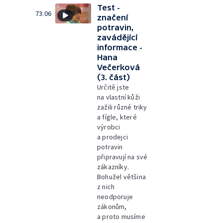
Test -
73:06
značení
potravin,
zavádějící
informace -
Hana
Večerková
(3. část)
Určitě jste
na vlastní kůži
zažili různé triky
a fígle, které
výrobci
a prodejci
potravin
připravují na své
zákazníky.
Bohužel většina
z nich
neodporuje
zákonům,
a proto musíme