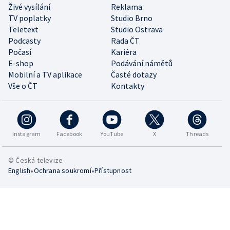
Živé vysílání
Reklama
TV poplatky
Studio Brno
Teletext
Studio Ostrava
Podcasty
Rada ČT
Počasí
Kariéra
E-shop
Podávání námětů
Mobilní a TV aplikace
Časté dotazy
Vše o ČT
Kontakty
Instagram
Facebook
YouTube
X
Threads
© Česká televize
•
•
English
Ochrana soukromí
Přístupnost