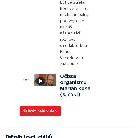
být ve střehu.
Nechcete-li se
nechat napálit,
podívejte se
na náš
následující
rozhovor
s redaktorkou
Hanou
Večerkovou
z MF DNES.
Očista
73:38
organismu -
Marian Koša
(3. část)
Přehrát celé video
Přehled dílů