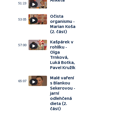
Anketa
51:23
Očista
53:05
organismu -
Marian Koša
(2. část)
Kašpárek v
57:00
rohlíku -
Olga
Trnková,
Luká Botka,
Pavel Kružík
Malé vaření
65:07
s Blankou
Sekerovou -
jarní
odlehčená
dieta (2.
část)