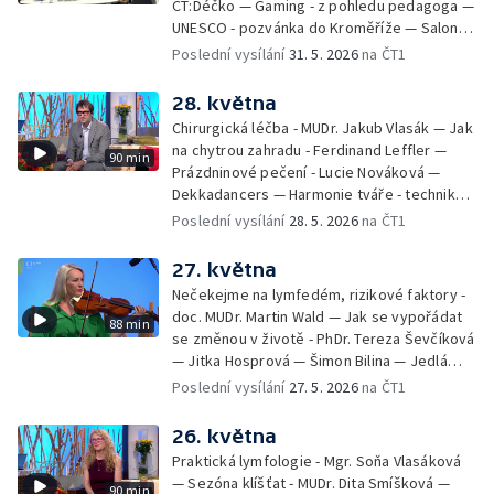
ČT:Déčko — Gaming - z pohledu pedagoga —
UNESCO - pozvánka do Kroměříže — Salon
filmových klapek
Poslední vysílání
31. 5. 2026
na ČT1
28. května
Chirurgická léčba - MUDr. Jakub Vlasák — Jak
na chytrou zahradu - Ferdinand Leffler —
90 min
Prázdninové pečení - Lucie Nováková —
Dekkadancers — Harmonie tváře - techniky
přírodního omlazení - Martina Kavecká —
Poslední vysílání
28. 5. 2026
na ČT1
Historické ohlédnutí - seriál Kamenný řád -
Petr Bednařík — Počasí s Michalem Žákem
27. května
Nečekejme na lymfedém, rizikové faktory -
doc. MUDr. Martin Wald — Jak se vypořádat
88 min
se změnou v životě - PhDr. Tereza Ševčíková
— Jitka Hosprová — Šimon Bilina — Jedlá
zahrada - Petra Matějková — Kulturní tipy
Poslední vysílání
27. 5. 2026
na ČT1
26. května
Praktická lymfologie - Mgr. Soňa Vlasáková
— Sezóna klíšťat - MUDr. Dita Smíšková —
90 min