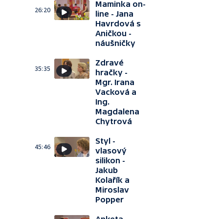
Maminka on-
26:20
line - Jana
Havrdová s
Aničkou -
náušničky
Zdravé
35:35
hračky -
Mgr. Irana
Vacková a
Ing.
Magdalena
Chytrová
Styl -
45:46
vlasový
silikon -
Jakub
Kolařík a
Miroslav
Popper