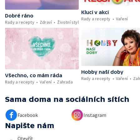
Kluci v akci
Dobré ráno
Rady a recepty
Vaření
Rady a recepty
Zdraví
Životní styl
Hobby naší doby
Všechno, co mám ráda
Rady a recepty
Vaření
Zah
Rady a recepty
Vaření
Zahrada
Sama doma
na sociálních sítích
Facebook
Instagram
Napište nám
Otevřít