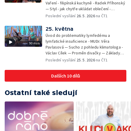
Vaření - filipínská kuchyně - Radek Příhonský
— Styl - jak chytře ukládat oblečení -
Veronika Slaninová — Běháme s dětmi - jak
Poslední vysílání
26. 5. 2026
na ČT1
neztratit motivaci - Přemysl Vida a Babeta
Schneiderová — Colours of Ostrava - Filip
25. května
Košťálek a Jan Vojtko — Tajemství křišťálové
Úvod do problematiky lymfedému a
planety - Jan Maxián, Petr Horák a Adélka
lymfatické insuficience - MUDr. Věra
90 min
Hesová — Český svaz ochránců přírody - Eva
Pavlasová — Sucho z pohledu klimatologa -
Šrailová
Václav Cílek — Proměn divačky — Základy
bezpečnosti dětí na inline bruslích - Petr
Poslední vysílání
25. 5. 2026
na ČT1
Štefan — Zuzana Zlatohlávková —
Zooterapie - praktické využití - Linda
Dalších 10 dílů
Tinková — Pražské jaro - Klára Boudalová,
Marko Ivanović
Ostatní také sledují