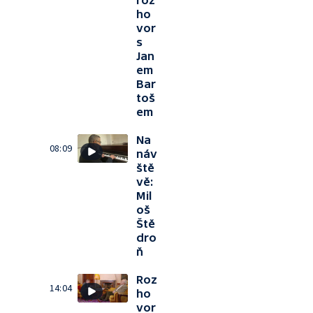
roz
ho
vor
s
Jan
em
Bar
toš
em
Na
08:09
náv
ště
vě:
Mil
oš
Ště
dro
ň
Roz
14:04
ho
vor