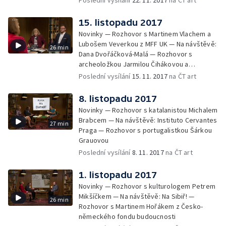
Poslední vysílání
22. 11. 2017
na ČT art
15. listopadu 2017
Novinky — Rozhovor s Martinem Vlachem a
Lubošem Veverkou z MFF UK — Na návštěvě:
26 min
Dana Dvořáčková-Malá — Rozhovor s
archeoložkou Jarmilou Čihákovou a
proděkanem MFF UK Martinem Vlachem
Poslední vysílání
15. 11. 2017
na ČT art
8. listopadu 2017
Novinky — Rozhovor s katalanistou Michalem
Brabcem — Na návštěvě: Instituto Cervantes
27 min
Praga — Rozhovor s portugalistkou Šárkou
Grauovou
Poslední vysílání
8. 11. 2017
na ČT art
1. listopadu 2017
Novinky — Rozhovor s kulturologem Petrem
Mikšíčkem — Na návštěvě: Na Sibiř! —
26 min
Rozhovor s Martinem Hořákem z Česko-
německého fondu budoucnosti