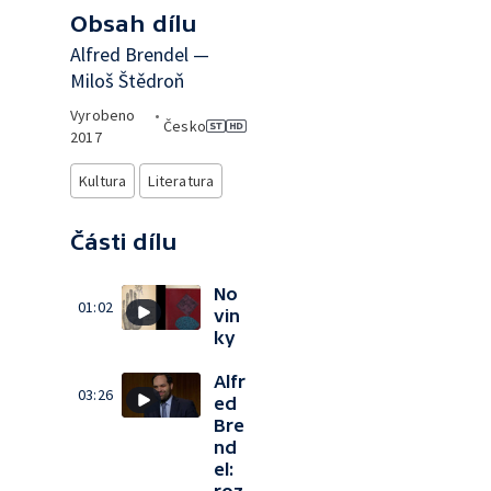
Obsah dílu
Alfred Brendel —
Miloš Štědroň
Vyrobeno
•
Česko
2017
Kultura
Literatura
Části dílu
No
01:02
vin
ky
Alfr
03:26
ed
Bre
nd
el: