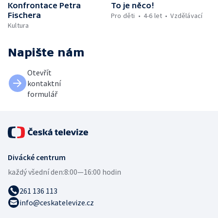
Konfrontace Petra
To je něco!
Fischera
Pro děti
4-6 let
Vzdělávací
Kultura
Napište nám
Otevřít
kontaktní
formulář
Divácké centrum
každý všední den:
8:00—16:00 hodin
261 136 113
info@ceskatelevize.cz