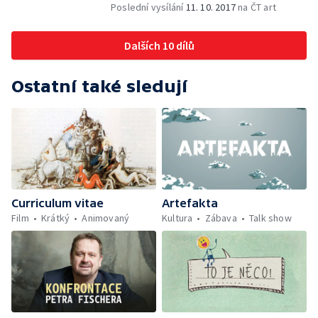
spisovatelem a pedagogem Ladislavem
Poslední vysílání
11. 10. 2017
na ČT art
Čumbou II.
Dalších 10 dílů
Ostatní také sledují
Curriculum vitae
Artefakta
Film
Krátký
Animovaný
Kultura
Zábava
Talk show