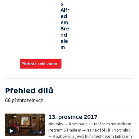
s
Alfr
ed
em
Bre
nd
ele
m
Přehrát celé video
Přehled dílů
66 přehratelných
13. prosince 2017
Novinky — Rozhovor s literárním historikem
Petrem Šámalem — Na návštěvě: Protimluv
30 min
— Rozhovor s jevištním technikem Lukášem