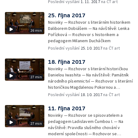
Poslední vysílání
1. 11. 2017
na ČT art
25. října 2017
Novinky — Rozhovor s literárním historikem
Daliborem Dobiášem — Na návštěvě: Lenka
26 min
Pořízková — Rozhovor s historikem a
pedagogem Milanem Ducháčkem
Poslední vysílání
25. 10. 2017
na ČT art
18. října 2017
Novinky — Rozhovor s literární historičkou
Danielou Iwashita — Na návštěvě: Památník
27 min
národního písemnictví — Rozhovor s literární
historičkou Magdalenou Pokornou a
jazykovědcem Františkem Martínkem
Poslední vysílání
18. 10. 2017
na ČT art
11. října 2017
Novinky — Rozhovor se spisovatelem a
pedagogem Ladislavem Čumbou I. — Na
27 min
návštěvě: Pravidla slušného chování v
moderní společnosti — Rozhovor se