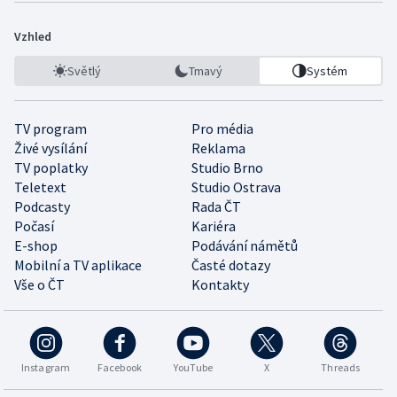
Vzhled
Světlý
Tmavý
Systém
TV program
Pro média
Živé vysílání
Reklama
TV poplatky
Studio Brno
Teletext
Studio Ostrava
Podcasty
Rada ČT
Počasí
Kariéra
E-shop
Podávání námětů
Mobilní a TV aplikace
Časté dotazy
Vše o ČT
Kontakty
Instagram
Facebook
YouTube
X
Threads