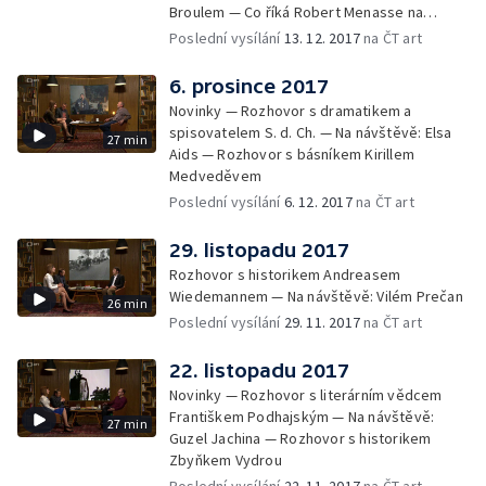
Broulem — Co říká Robert Menasse na
zrušení ASAPu
Poslední vysílání
13. 12. 2017
na ČT art
6. prosince 2017
Novinky — Rozhovor s dramatikem a
spisovatelem S. d. Ch. — Na návštěvě: Elsa
27 min
Aids — Rozhovor s básníkem Kirillem
Medveděvem
Poslední vysílání
6. 12. 2017
na ČT art
29. listopadu 2017
Rozhovor s historikem Andreasem
Wiedemannem — Na návštěvě: Vilém Prečan
26 min
Poslední vysílání
29. 11. 2017
na ČT art
22. listopadu 2017
Novinky — Rozhovor s literárním vědcem
Františkem Podhajským — Na návštěvě:
27 min
Guzel Jachina — Rozhovor s historikem
Zbyňkem Vydrou