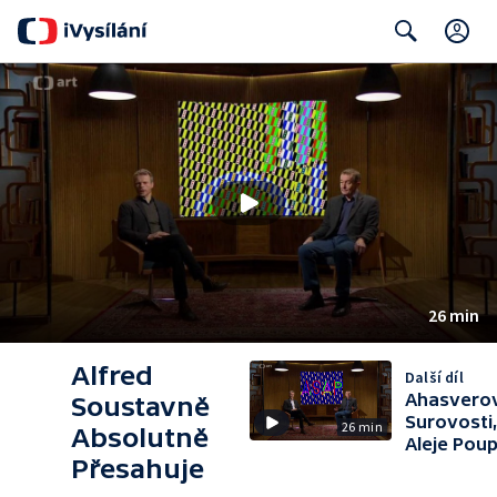
C
Search
26 min
Alfred
Další díl
Ahasvero
Soustavně
Surovosti
26 min
Absolutně
Aleje Pou
Přesahuje