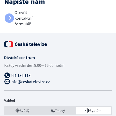
Napište nám
Otevřít
kontaktní
formulář
Divácké centrum
každý všední den:
8:00—16:00 hodin
261 136 113
info@ceskatelevize.cz
Vzhled
Světlý
Tmavý
Systém