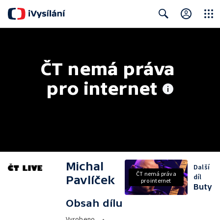
Close
Search
ČT nemá práva 
pro internet
Michal
Další
ČT nemá práva
díl
Pavlíček
pro internet
Buty
Obsah dílu
Vyrobeno
•