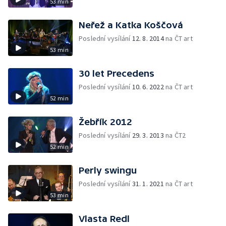
53 min
Neřež a Katka Koščová
Poslední vysílání
12. 8. 2014
na ČT art
53 min
30 let Precedens
Poslední vysílání
10. 6. 2022
na ČT art
52 min
Žebřík 2012
Poslední vysílání
29. 3. 2013
na ČT2
52 min
Perly swingu
Poslední vysílání
31. 1. 2021
na ČT art
53 min
Vlasta Redl