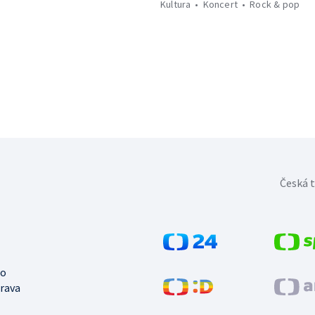
Kultura
Koncert
Rock & pop
Česká t
no
trava