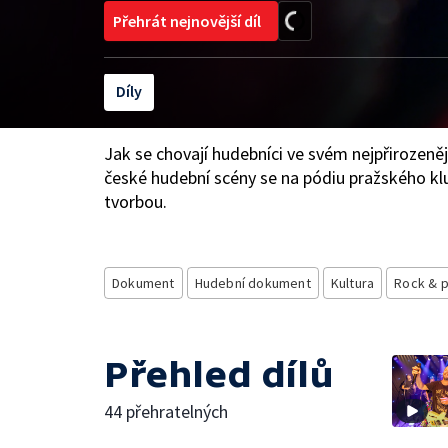
Přehrát nejnovější díl
Díly
Jak se chovají hudebníci ve svém nejpřirozeně
české hudební scény se na pódiu pražského klu
tvorbou.
Dokument
Hudební dokument
Kultura
Rock & 
Přehled dílů
44 přehratelných