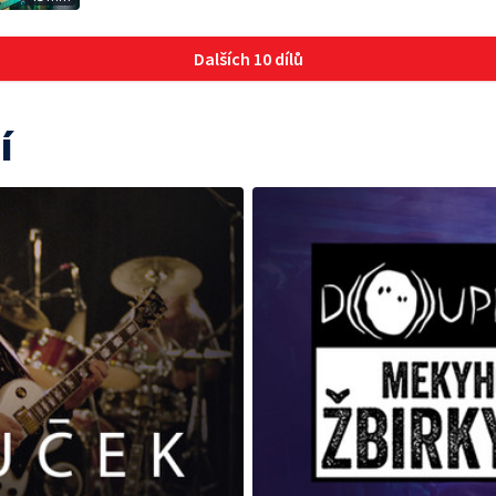
Dalších 10 dílů
í