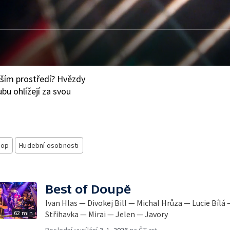
jším prostředí? Hvězdy
bu ohlížejí za svou
pop
Hudební osobnosti
Best of Doupě
Ivan Hlas — Divokej Bill — Michal Hrůza — Lucie Bíl
62 min
Střihavka — Mirai — Jelen — Javory