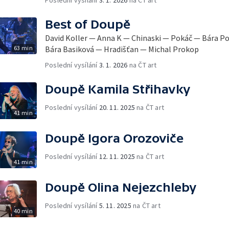
Poslední vysílání
3. 1. 2026
na ČT art
Best of Doupě
David Koller — Anna K — Chinaski — Pokáč — Bára P
63 min
Bára Basiková — Hradišťan — Michal Prokop
Poslední vysílání
3. 1. 2026
na ČT art
Doupě Kamila Střihavky
Poslední vysílání
20. 11. 2025
na ČT art
41 min
Doupě Igora Orozoviče
Poslední vysílání
12. 11. 2025
na ČT art
41 min
Doupě Olina Nejezchleby
Poslední vysílání
5. 11. 2025
na ČT art
40 min