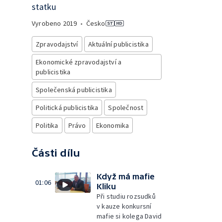
statku
Vyrobeno
2019
•
Česko
Zpravodajství
Aktuální publicistika
Ekonomické zpravodajství a
publicistika
Společenská publicistika
Politická publicistika
Společnost
Politika
Právo
Ekonomika
Části dílu
Když má mafie
01:06
Kliku
Při studiu rozsudků
v kauze konkursní
mafie si kolega David