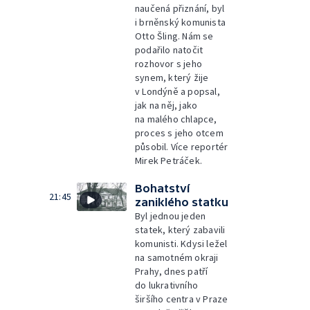
naučená přiznání, byl
i brněnský komunista
Otto Šling. Nám se
podařilo natočit
rozhovor s jeho
synem, který žije
v Londýně a popsal,
jak na něj, jako
na malého chlapce,
proces s jeho otcem
působil. Více reportér
Mirek Petráček.
Bohatství
21:45
zaniklého statku
Byl jednou jeden
statek, který zabavili
komunisti. Kdysi ležel
na samotném okraji
Prahy, dnes patří
do lukrativního
širšího centra v Praze