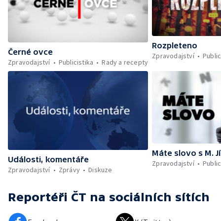
Rozpleteno
Černé ovce
Zpravodajství
Public
Zpravodajství
Publicistika
Rady a recepty
Máte slovo s M. J
Události, komentáře
Zpravodajství
Public
Zpravodajství
Zprávy
Diskuze
Reportéři ČT
na sociálních sítích