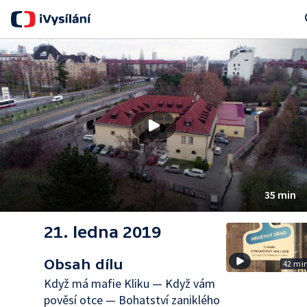
Se
35 min
21. ledna 2019
Obsah dílu
42 mi
Když má mafie Kliku — Když vám
pověsí otce — Bohatství zaniklého