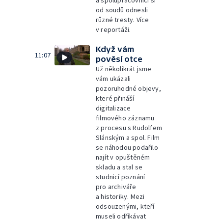
a spolupracovníci si
od soudů odnesli
různé tresty. Více
v reportáži.
Když vám
11:07
pověsí otce
Už několikrát jsme
vám ukázali
pozoruhodné objevy,
které přináší
digitalizace
filmového záznamu
z procesu s Rudolfem
Slánským a spol. Film
se náhodou podařilo
najít v opuštěném
skladu a stal se
studnicí poznání
pro archiváře
a historiky. Mezi
odsouzenými, kteří
museli odříkávat