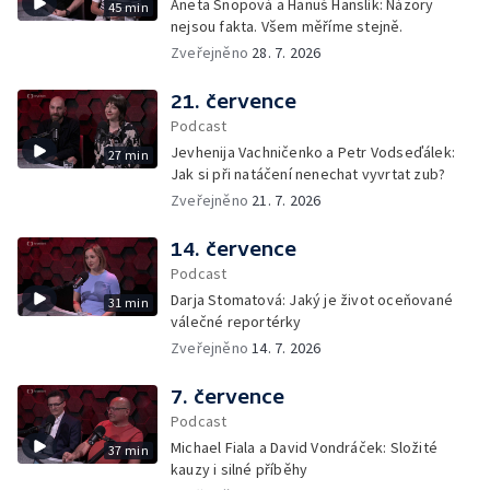
Aneta Snopová a Hanuš Hanslík: Názory
45 min
nejsou fakta. Všem měříme stejně.
Zveřejněno
28. 7. 2026
21. července
Podcast
Jevhenija Vachničenko a Petr Vodseďálek:
27 min
Jak si při natáčení nenechat vyvrtat zub?
Zveřejněno
21. 7. 2026
14. července
Podcast
Darja Stomatová: Jaký je život oceňované
31 min
válečné reportérky
Zveřejněno
14. 7. 2026
7. července
Podcast
Michael Fiala a David Vondráček: Složité
37 min
kauzy i silné příběhy