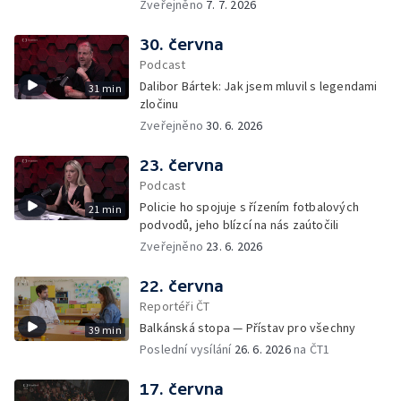
Zveřejněno
7. 7. 2026
30. června
Podcast
Dalibor Bártek: Jak jsem mluvil s legendami
31 min
zločinu
Zveřejněno
30. 6. 2026
23. června
Podcast
Policie ho spojuje s řízením fotbalových
21 min
podvodů, jeho blízcí na nás zaútočili
Zveřejněno
23. 6. 2026
22. června
Reportéři ČT
Balkánská stopa — Přístav pro všechny
39 min
Poslední vysílání
26. 6. 2026
na ČT1
17. června