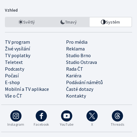
Vzhled
Světlý
Tmavý
Systém
TV program
Pro média
Živé vysílání
Reklama
TV poplatky
Studio Brno
Teletext
Studio Ostrava
Podcasty
Rada ČT
Počasí
Kariéra
E-shop
Podávání námětů
Mobilní a TV aplikace
Časté dotazy
Vše o ČT
Kontakty
Instagram
Facebook
YouTube
X
Threads