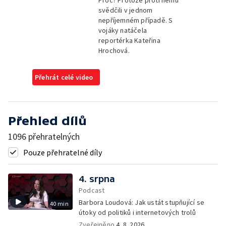
Proč? Protože proti němu
svědčili v jednom
nepříjemném případě. S
vojáky natáčela
reportérka Kateřina
Hrochová.
Přehrát celé video
Přehled dílů
1096 přehratelných
Pouze přehratelné díly
4. srpna
Podcast
Barbora Loudová: Jak ustát stupňující se
40 min
útoky od politiků i internetových trolů
Zveřejněno
4. 8. 2026