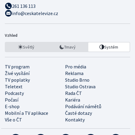
261 136 113
info@ceskatelevize.cz
Vzhled
Světlý
Tmavý
Systém
TV program
Pro média
Živé vysílání
Reklama
TV poplatky
Studio Brno
Teletext
Studio Ostrava
Podcasty
Rada ČT
Počasí
Kariéra
E-shop
Podávání námětů
Mobilní a TV aplikace
Časté dotazy
Vše o ČT
Kontakty