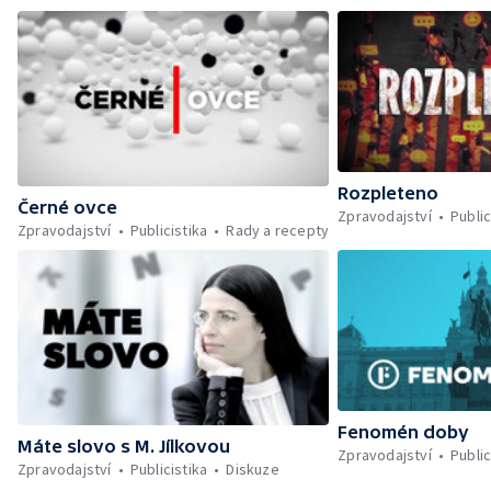
Rozpleteno
Černé ovce
Zpravodajství
Public
Zpravodajství
Publicistika
Rady a recepty
Fenomén doby
Máte slovo s M. Jílkovou
Zpravodajství
Public
Zpravodajství
Publicistika
Diskuze