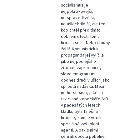
socialismus je
nejpokrokovější,
nejspravedlivější,
nejušlechtilejší, ale ten,
kdo chtěl před tímto
dobrem utéct, tomu
hrozila smrt. Nebo dlouhý
žalář. Komunistická
propaganda jej vylíčila
jako nejpodlejšího
zrádce, zaprodance,
slovo emigrant mu
dodnes drnčí v uších jako
sprostá nadávka. Mezi
nejhorší pasti, jaké na
takzvané kopečkáře StB
v padesátých letech
kladla, byla falešná
hranice, kam je vodili
speciálně vyškolení
agenti. A pak s nimi
sehráli docela pekelné