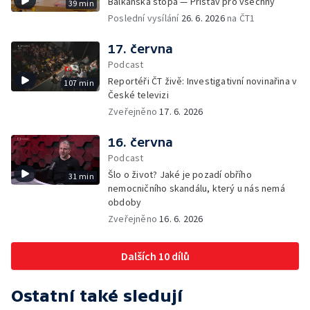
Balkánská stopa — Přístav pro všechny
39 min
Poslední vysílání
26. 6. 2026
na ČT1
17. června
Podcast
Reportéři ČT živě: Investigativní novinařina v
107 min
České televizi
Zveřejněno
17. 6. 2026
16. června
Podcast
Šlo o život? Jaké je pozadí obřího
31 min
nemocničního skandálu, který u nás nemá
obdoby
Zveřejněno
16. 6. 2026
Dalších 10 dílů
Ostatní také sledují