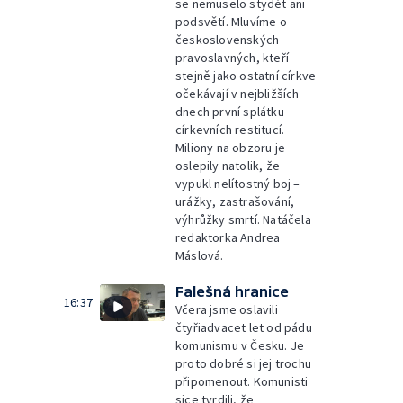
se nemuselo stydět ani
podsvětí. Mluvíme o
československých
pravoslavných, kteří
stejně jako ostatní církve
očekávají v nejbližších
dnech první splátku
církevních restitucí.
Miliony na obzoru je
oslepily natolik, že
vypukl nelítostný boj –
urážky, zastrašování,
výhrůžky smrtí. Natáčela
redaktorka Andrea
Máslová.
Falešná hranice
16:37
Včera jsme oslavili
čtyřiadvacet let od pádu
komunismu v Česku. Je
proto dobré si jej trochu
připomenout. Komunisti
sice tvrdili, že