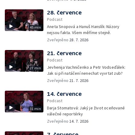
28. července
Podcast
Aneta Snopová a Hanuš Hanslík: Názory
45 min
nejsou fakta. Všem měříme stejně.
Zveřejněno
28. 7. 2026
21. července
Podcast
Jevhenija Vachničenko a Petr Vodseďálek:
27 min
Jak si při natáčení nenechat vyvrtat zub?
Zveřejněno
21. 7. 2026
14. července
Podcast
Darja Stomatová: Jaký je život oceňované
31 min
válečné reportérky
Zveřejněno
14. 7. 2026
7. července