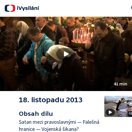
Se
41 min
18. listopadu 2013
Obsah dílu
4
Satan mezi pravoslavnými — Falešná
hranice — Vojenská šikana?