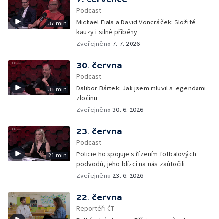
Podcast
Michael Fiala a David Vondráček: Složité
37 min
kauzy i silné příběhy
Zveřejněno
7. 7. 2026
30. června
Podcast
Dalibor Bártek: Jak jsem mluvil s legendami
31 min
zločinu
Zveřejněno
30. 6. 2026
23. června
Podcast
Policie ho spojuje s řízením fotbalových
21 min
podvodů, jeho blízcí na nás zaútočili
Zveřejněno
23. 6. 2026
22. června
Reportéři ČT