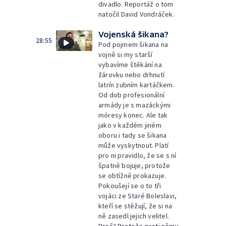
divadlo. Reportáž o tom
natočil David Vondráček.
Vojenská šikana?
28:55
Pod pojmem šikana na
vojně si my starší
vybavíme štěkání na
žárovku nebo drhnutí
latrín zubním kartáčkem.
Od dob profesionální
armády je s mazáckými
móresy konec. Ale tak
jako v každém jiném
oboru i tady se šikana
může vyskytnout. Platí
pro ni pravidlo, že se s ní
špatně bojuje, protože
se obtížně prokazuje.
Pokoušejí se o to tři
vojáci ze Staré Boleslavi,
kteří se stěžují, že si na
ně zasedl jejich velitel.