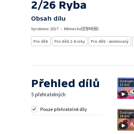
2/26 Ryba
Obsah dílu
Vyrobeno
2017
•
Německo
Pro děti
Pro děti 2-4 roky
Pro děti - animovaný
Přehled dílů
Dostupné
13 dní
5 přehratelných
Pouze přehratelné díly
Dostupné
14 dní