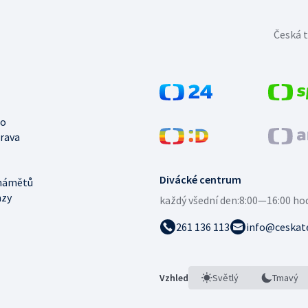
Česká t
no
trava
Divácké centrum
námětů
azy
každý všední den:
8:00—16:00 ho
261 136 113
info@ceskate
Vzhled
Světlý
Tmavý