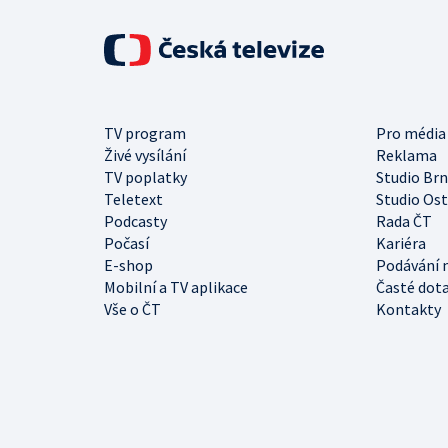
TV program
Pro média
Živé vysílání
Reklama
TV poplatky
Studio Br
Teletext
Studio Os
Podcasty
Rada ČT
Počasí
Kariéra
E-shop
Podávání 
Mobilní a TV aplikace
Časté dot
Vše o ČT
Kontakty