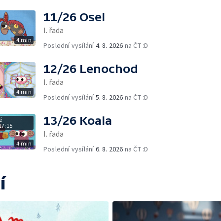
11/26 Osel
I. řada
4 min
Poslední vysílání
4. 8. 2026
na ČT :D
12/26 Lenochod
I. řada
4 min
Poslední vysílání
5. 8. 2026
na ČT :D
13/26 Koala
é
17:15
I. řada
4 min
Poslední vysílání
6. 8. 2026
na ČT :D
í