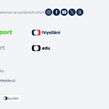
elevize na sociálních sítích:
din
levize.cz
Systém