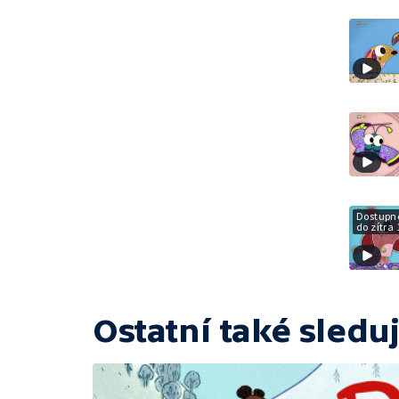
Dostupn
do zítra 
Ostatní také sleduj